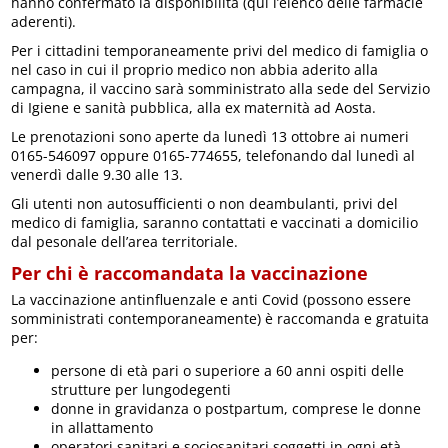
hanno confermato la disponibilità (qui l’elenco delle farmacie
aderenti).
Per i cittadini temporaneamente privi del medico di famiglia o
nel caso in cui il proprio medico non abbia aderito alla
campagna, il vaccino sarà somministrato alla sede del Servizio
di Igiene e sanità pubblica, alla ex maternità ad Aosta.
Le prenotazioni sono aperte da lunedì 13 ottobre ai numeri
0165-546097 oppure 0165-774655, telefonando dal lunedì al
venerdì dalle 9.30 alle 13.
Gli utenti non autosufficienti o non deambulanti, privi del
medico di famiglia, saranno contattati e vaccinati a domicilio
dal pesonale dell’area territoriale.
Per chi è raccomandata la vaccinazione
La vaccinazione antinfluenzale e anti Covid (possono essere
somministrati contemporaneamente) è raccomanda e gratuita
per:
persone di età pari o superiore a 60 anni ospiti delle
strutture per lungodegenti
donne in gravidanza o postpartum, comprese le donne
in allattamento
operatori sanitari e sociosanitari soggetti in ogni età