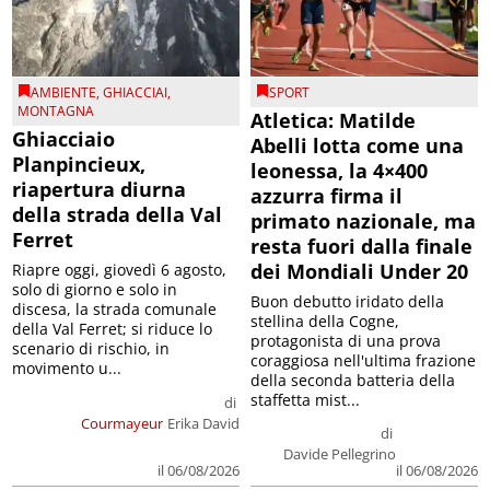
AMBIENTE
,
GHIACCIAI
,
SPORT
MONTAGNA
Atletica: Matilde
Ghiacciaio
Abelli lotta come una
Planpincieux,
leonessa, la 4×400
riapertura diurna
azzurra firma il
della strada della Val
primato nazionale, ma
Ferret
resta fuori dalla finale
dei Mondiali Under 20
Riapre oggi, giovedì 6 agosto,
solo di giorno e solo in
Buon debutto iridato della
discesa, la strada comunale
stellina della Cogne,
della Val Ferret; si riduce lo
protagonista di una prova
scenario di rischio, in
coraggiosa nell'ultima frazione
movimento u...
della seconda batteria della
staffetta mist...
di
Courmayeur
Erika David
di
Davide Pellegrino
il 06/08/2026
il 06/08/2026