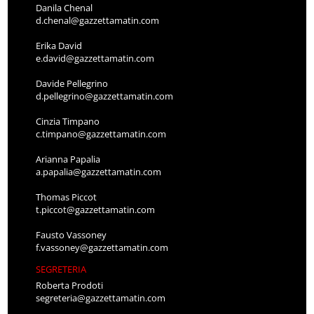
Danila Chenal
d.chenal@gazzettamatin.com
Erika David
e.david@gazzettamatin.com
Davide Pellegrino
d.pellegrino@gazzettamatin.com
Cinzia Timpano
c.timpano@gazzettamatin.com
Arianna Papalia
a.papalia@gazzettamatin.com
Thomas Piccot
t.piccot@gazzettamatin.com
Fausto Vassoney
f.vassoney@gazzettamatin.com
SEGRETERIA
Roberta Prodoti
segreteria@gazzettamatin.com