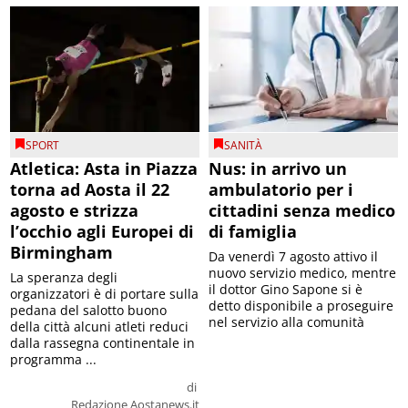
SPORT
SANITÀ
Atletica: Asta in Piazza
Nus: in arrivo un
torna ad Aosta il 22
ambulatorio per i
agosto e strizza
cittadini senza medico
l’occhio agli Europei di
di famiglia
Birmingham
Da venerdì 7 agosto attivo il
nuovo servizio medico, mentre
La speranza degli
il dottor Gino Sapone si è
organizzatori è di portare sulla
detto disponibile a proseguire
pedana del salotto buono
nel servizio alla comunità
della città alcuni atleti reduci
dalla rassegna continentale in
programma ...
di
Redazione Aostanews.it