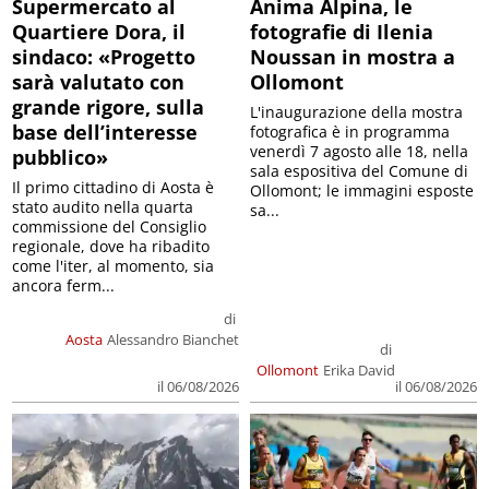
Supermercato al
Anima Alpina, le
Quartiere Dora, il
fotografie di Ilenia
sindaco: «Progetto
Noussan in mostra a
sarà valutato con
Ollomont
grande rigore, sulla
L'inaugurazione della mostra
base dell’interesse
fotografica è in programma
venerdì 7 agosto alle 18, nella
pubblico»
sala espositiva del Comune di
Il primo cittadino di Aosta è
Ollomont; le immagini esposte
stato audito nella quarta
sa...
commissione del Consiglio
regionale, dove ha ribadito
come l'iter, al momento, sia
ancora ferm...
di
Aosta
Alessandro Bianchet
di
Ollomont
Erika David
il 06/08/2026
il 06/08/2026