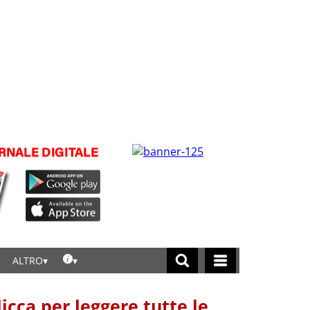
ALTRO
licca per leggere tutte le