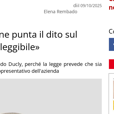
di
il
09/10/2025
n
Elena Rembado
C
e punta il dito sul
leggibile»
ndo Ducly, perché la legge prevede che sia
ppresentativo dell'azienda