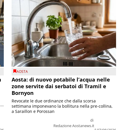
AOSTA
n
Aosta: di nuovo potabile l’acqua nelle
zone servite dai serbatoi di Tramil e
Bornyon
Revocate le due ordinanze che dalla scorsa
...
settimana imponevano la bollitura nella pre-collina,
a Saraillon e Porossan
di
Redazione Aostanews.it
026
il 07/08/2026