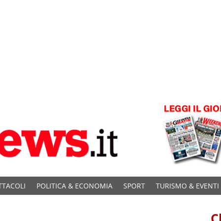
TTACOLI
POLITICA & ECONOMIA
SPORT
TURISMO & EVENTI
C