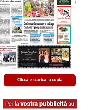
Clicca e scarica la copia