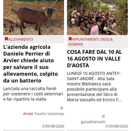
ALLEVAMENTO
APPUNTAMENTI
,
OGGI &
DOMANI
L’azienda agricola
COSA FARE DAL 10 AL
Daniele Perrier di
16 AGOSTO IN VALLE
Arvier chiede aiuto
D’AOSTA
per salvare il suo
allevamento, colpito
LUNEDÌ 10 AGOSTO ANTEY-
SAINT-ANDRÉ - Alla Sala
da un batterio
mostre Biblioteca sarà
Lanciata una raccolta fondi
possibile partecipare alla
per sostenere i costi veterinari
presentazione del libro di
e far ripartire la stalla
Maria Vassallo ed Enrico F...
di
Arvier
Fausto Vassoney
di
gazzettamatin
il 09/08/2026
il 09/08/2026