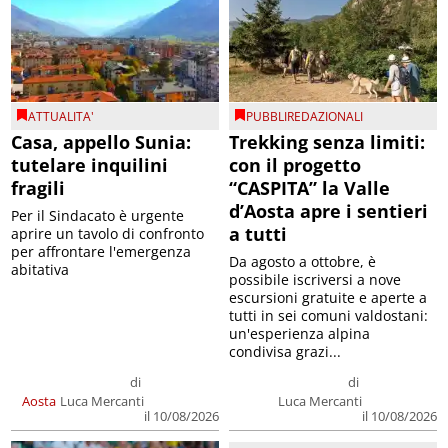
ATTUALITA'
PUBBLIREDAZIONALI
Casa, appello Sunia:
Trekking senza limiti:
tutelare inquilini
con il progetto
fragili
“CASPITA” la Valle
d’Aosta apre i sentieri
Per il Sindacato è urgente
a tutti
aprire un tavolo di confronto
per affrontare l'emergenza
Da agosto a ottobre, è
abitativa
possibile iscriversi a nove
escursioni gratuite e aperte a
tutti in sei comuni valdostani:
un'esperienza alpina
condivisa grazi...
di
di
Aosta
Luca Mercanti
Luca Mercanti
il 10/08/2026
il 10/08/2026