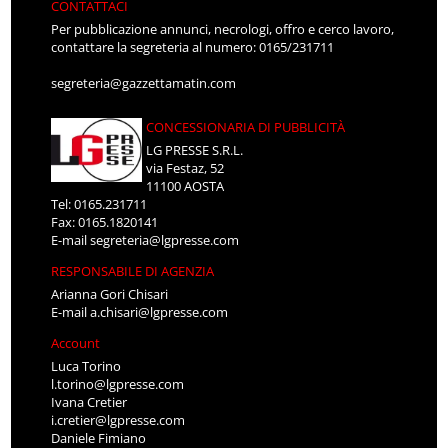
CONTATTACI
Per pubblicazione annunci, necrologi, offro e cerco lavoro,
contattare la segreteria al numero: 0165/231711
segreteria@gazzettamatin.com
CONCESSIONARIA DI PUBBLICITÀ
LG PRESSE S.R.L.
via Festaz, 52
11100 AOSTA
Tel: 0165.231711
Fax: 0165.1820141
E-mail
segreteria@lgpresse.com
RESPONSABILE DI AGENZIA
Arianna Gori Chisari
E-mail
a.chisari@lgpresse.com
Account
Luca Torino
l.torino@lgpresse.com
Ivana Cretier
i.cretier@lgpresse.com
Daniele Fimiano