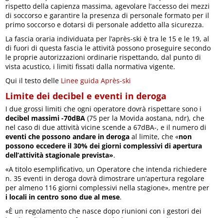
rispetto della capienza massima, agevolare l’accesso dei mezzi
di soccorso e garantire la presenza di personale formato per il
primo soccorso e dotarsi di personale addetto alla sicurezza.
La fascia oraria individuata per l’après-ski è tra le 15 e le 19, al
di fuori di questa fascia le attività possono proseguire secondo
le proprie autorizzazioni ordinarie rispettando, dal punto di
vista acustico, i limiti fissati dalla normativa vigente.
Qui il testo delle
Linee guida Après-ski
Limite dei decibel e eventi in deroga
I due grossi limiti che ogni operatore dovrà rispettare sono i
decibel massimi -70dBA
(75 per la Movida aostana, ndr), che
nel caso di due attività vicine scende a 67dBA-, e il numero di
eventi che possono andare in deroga
al limite, che «
non
possono eccedere il 30% dei giorni complessivi di apertura
dell’attività stagionale prevista»
.
«A titolo esemplificativo, un Operatore che intenda richiedere
n. 35 eventi in deroga dovrà dimostrare un’apertura regolare
per almeno 116 giorni complessivi nella stagione», mentre per
i locali in centro sono due al mese
.
«È un regolamento che nasce dopo riunioni con i gestori dei