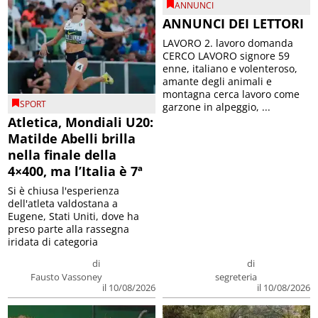
ANNUNCI
ANNUNCI DEI LETTORI
LAVORO 2. lavoro domanda
CERCO LAVORO signore 59
enne, italiano e volenteroso,
amante degli animali e
montagna cerca lavoro come
SPORT
garzone in alpeggio, ...
Atletica, Mondiali U20:
Matilde Abelli brilla
nella finale della
4×400, ma l’Italia è 7ª
Si è chiusa l'esperienza
dell'atleta valdostana a
Eugene, Stati Uniti, dove ha
preso parte alla rassegna
iridata di categoria
di
di
Fausto Vassoney
segreteria
il 10/08/2026
il 10/08/2026