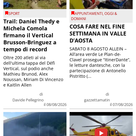
SPORT
APPUNTAMENTI
,
OGGI &
DOMANI
Trail: Daniel Thedy e
COSA FARE NEL FINE
Michela Comola
SETTIMANA IN VALLE
firmano il Vertical
D’AOSTA
Brusson-Bringuez a
tempo di record
SABATO 8 AGOSTO ALLEIN –
All’area verde Le Plan-de-
Oltre 200 atleti al via
Clavel prosegue “ItinerDante”,
dell'ultima tappa del Défì
le letture dantesche, con la
Vertical, sul podio anche
partecipazione di Antonello
Mathieu Brunod, Alex
Pistritto (...
Noussan, Miriam Di Vincenzo
e Kaitlin Allen
di
di
Davide Pellegrino
gazzettamatin
il 08/08/2026
il 07/08/2026