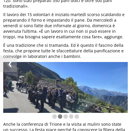
120. Sono stati preparati 350 pani dolci e oltre 500 pani
tradizionali».
Il lavoro dei 15 volontari è iniziato martedì scorso scaldando e
preparando il forno e impastando il pane. Da mercoledì a
venerdì si sono fatte due infornate al giorno, domenica è
avvenuta l’ultima. «È un lavoro in cui non si può essere in
troppi, ma bisogna sapere esattamente cosa fare», aggiunge.
È una tradizione che si tramanda. Ed è questo il fascino della
festa, che propone tutte le sfaccettature della panificazione e
coinvolge in laboratori anche i bambini.
❮
Anche la conferenza di Trione e la visita ai mulini sono state
un successo. La festa piace perché fa conoscere la filiera della