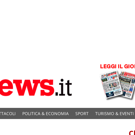
TTACOLI
POLITICA & ECONOMIA
SPORT
TURISMO & EVENTI
C