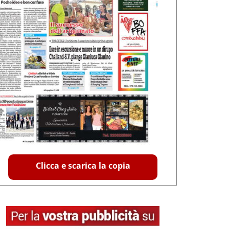
Clicca e scarica la copia