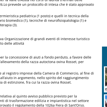
6.Lo prevede un protocollo di intesa che è stato approvato
ermieristica pediatrica (1 posto) e quelli in tecnica della
torio biomedico (1), tecniche di neurofisiopatologia (1) e
erapia (3).
va Organizzazione di grandi eventi di interesse turistico
o delle attività
 per la concessione di aiuti a fondo perduto, a favore delle
ll’allevamento della razza autoctona ovina Rosset, per
ione al registro imprese della Camera di Commercio, al fine di
 all’aiuto in argomento, nello spirito del raggiungimento
ia di estinzione, fra cui la razza ovina Rosset.
elativa al quinto avviso pubblico previsto per la
ti di trasformazione edilizia e impiantistica nel settore
pprovato il regolamento della 1026a Fiera di Sant’Orso.