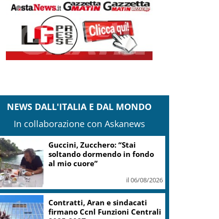
NEWS DALL'ITALIA E DAL MONDO
In collaborazione con Askanews
Guccini, Venditti: “Mancherai
al futuro e a tutti noi”
il 06/08/2026
Guccini, Cristiano De André:
voce libera, tra poesia e
impegno civile