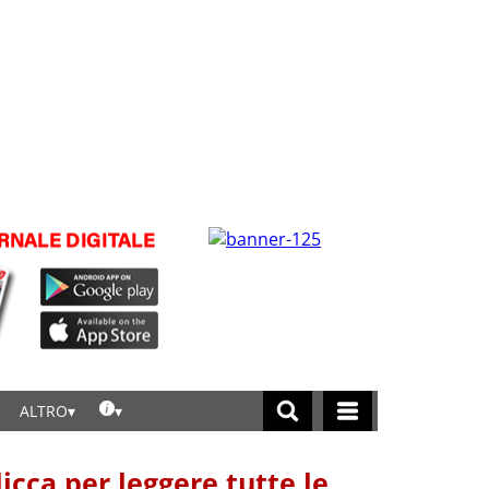
ALTRO
licca per leggere tutte le