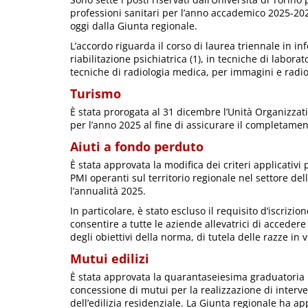
professioni sanitari per l’anno accademico 2025-202
oggi dalla Giunta regionale.
L’accordo riguarda il corso di laurea triennale in inf
riabilitazione psichiatrica (1), in tecniche di labora
tecniche di radiologia medica, per immagini e radiot
Turismo
È stata prorogata al 31 dicembre l’Unità Organizzati
per l’anno 2025 al fine di assicurare il completament
Aiuti a fondo perduto
È stata approvata la modifica dei criteri applicativi
PMI operanti sul territorio regionale nel settore de
l’annualità 2025.
In particolare, è stato escluso il requisito d’iscriz
consentire a tutte le aziende allevatrici di accedere
degli obiettivi della norma, di tutela delle razze in v
Mutui edilizi
È stata approvata la quarantaseiesima graduatoria r
concessione di mutui per la realizzazione di interven
dell’edilizia residenziale. La Giunta regionale ha a