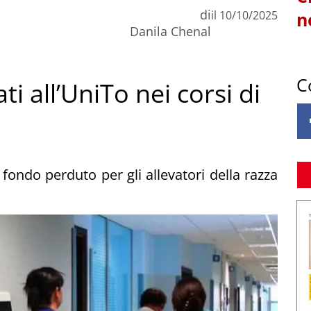
di
il
10/10/2025
n
Danila Chenal
C
ti all’UniTo nei corsi di
a fondo perduto per gli allevatori della razza