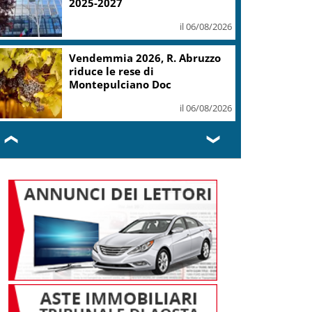
il 06/08/2026
Commerzbank, Orlopp: non
prevediamo cambiamenti su
governance a breve
il 06/08/2026
❮
❯