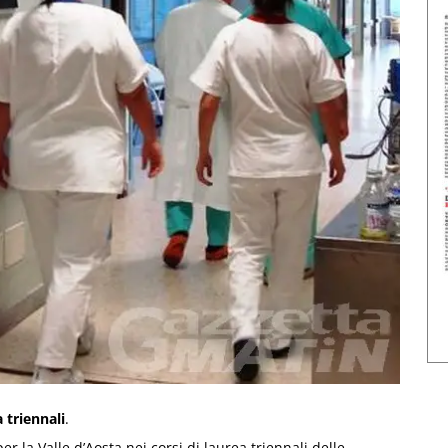
a triennali
.
per la Valle d’Aosta nei corsi di laurea triennali delle