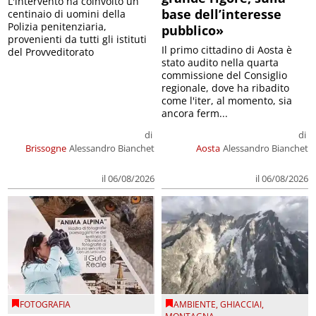
L'intervento ha coinvolto un
base dell’interesse
centinaio di uomini della
Polizia penitenziaria,
pubblico»
provenienti da tutti gli istituti
Il primo cittadino di Aosta è
del Provveditorato
stato audito nella quarta
commissione del Consiglio
regionale, dove ha ribadito
come l'iter, al momento, sia
ancora ferm...
di
di
Brissogne
Alessandro Bianchet
Aosta
Alessandro Bianchet
il 06/08/2026
il 06/08/2026
FOTOGRAFIA
AMBIENTE
,
GHIACCIAI
,