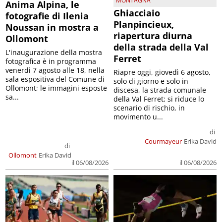
MONTAGNA
Anima Alpina, le
Ghiacciaio
fotografie di Ilenia
Planpincieux,
Noussan in mostra a
riapertura diurna
Ollomont
della strada della Val
L'inaugurazione della mostra
Ferret
fotografica è in programma
venerdì 7 agosto alle 18, nella
Riapre oggi, giovedì 6 agosto,
sala espositiva del Comune di
solo di giorno e solo in
Ollomont; le immagini esposte
discesa, la strada comunale
sa...
della Val Ferret; si riduce lo
scenario di rischio, in
movimento u...
di
Courmayeur
Erika David
di
Ollomont
Erika David
il 06/08/2026
il 06/08/2026