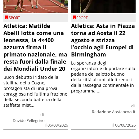
SPORT
SPORT
Atletica: Matilde
Atletica: Asta in Piazza
Abelli lotta come una
torna ad Aosta il 22
leonessa, la 4×400
agosto e strizza
azzurra firma il
l’occhio agli Europei di
primato nazionale, ma
Birmingham
resta fuori dalla finale
La speranza degli
dei Mondiali Under 20
organizzatori è di portare sulla
pedana del salotto buono
Buon debutto iridato della
della città alcuni atleti reduci
stellina della Cogne,
dalla rassegna continentale in
protagonista di una prova
programma ...
coraggiosa nell'ultima frazione
della seconda batteria della
staffetta mist...
di
Redazione Aostanews.it
di
Davide Pellegrino
il 06/08/2026
il 06/08/2026