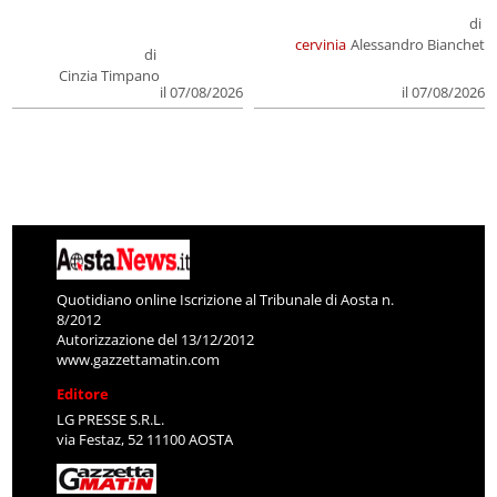
di
cervinia
Alessandro Bianchet
di
Cinzia Timpano
il 07/08/2026
il 07/08/2026
Quotidiano online Iscrizione al Tribunale di Aosta n.
8/2012
Autorizzazione del 13/12/2012
www.gazzettamatin.com
Editore
LG PRESSE S.R.L.
via Festaz, 52 11100 AOSTA