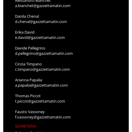
Alessandro Bianchet
a.bianchet@gazzettamatin.com
Danila Chenal
d.chenal@gazzettamatin.com
Erika David
e.david@gazzettamatin.com
Davide Pellegrino
d.pellegrino@gazzettamatin.com
Cinzia Timpano
c.timpano@gazzettamatin.com
Arianna Papalia
a.papalia@gazzettamatin.com
Thomas Piccot
t.piccot@gazzettamatin.com
Fausto Vassoney
f.vassoney@gazzettamatin.com
SEGRETERIA