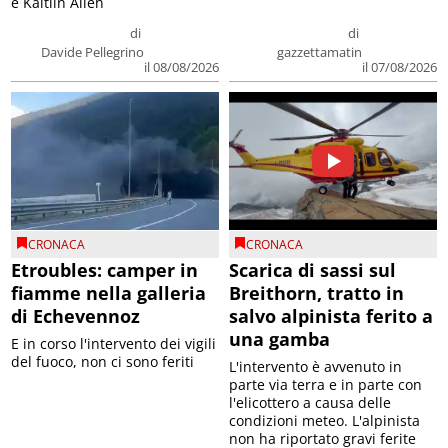
e Kaitlin Allen
di
di
Davide Pellegrino
gazzettamatin
il 08/08/2026
il 07/08/2026
CRONACA
CRONACA
Etroubles: camper in
Scarica di sassi sul
fiamme nella galleria
Breithorn, tratto in
di Echevennoz
salvo alpinista ferito a
una gamba
E in corso l'intervento dei vigili
del fuoco, non ci sono feriti
L'intervento è avvenuto in
parte via terra e in parte con
l'elicottero a causa delle
condizioni meteo. L'alpinista
non ha riportato gravi ferite