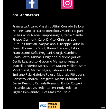
COLLABORATORI
Francesca Arcaro, Massimo Altini, Corrado Bellora,
Nadine Blanc, Riccardo Bortolotti, Manila Calipari,
Giulia Calisti, Nadia Camposaragna, Paolo Ciambi,
Filippo Clermont, Carol Di Vito, Christian Leo
Dufour, Christian Evaspasiano, Giuseppe Farinella,
Enrico Formento Dojot, Bruno Fracasso, Fabio
Francesconi, Sofia Fregnani, Giorgia Gambino,
Paolo Gatto, Michael Ghignone, Marlène Jorrioz,
Cecilia Lazzarotto, Giacomo Mangano, Angela
Marrelli, Federico Mecca, Luca Mauro Melloni, Marc
Montrosset, Matteo Nigra, Sabrina Olibano,
Emiliano Pala, Gabriele Peloso, Maurizio Pitti, Loris
Ponsetto, Andrea Portigliatti, Mattia Pramotton,
Deniel Pession, Raffaele Romano, Enrico Ruggeri,
Riccardo Savoye, Federica Tercinod, Federico
Tigellio Benvenuto, Luca Massimo Trifilò