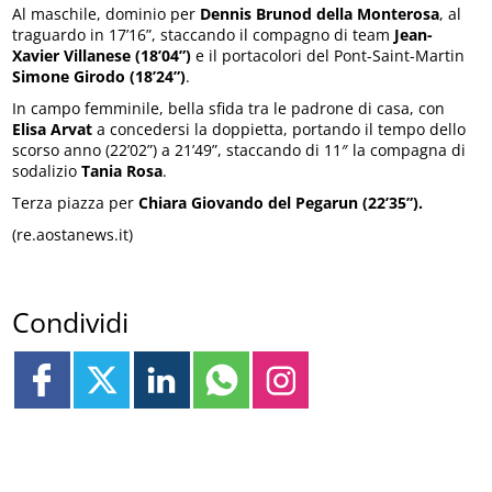
Al maschile, dominio per
Dennis Brunod della Monterosa
, al
traguardo in 17’16”, staccando il compagno di team
Jean-
Xavier Villanese (18’04”)
e il portacolori del Pont-Saint-Martin
Simone Girodo (18’24”)
.
In campo femminile, bella sfida tra le padrone di casa, con
Elisa Arvat
a concedersi la doppietta, portando il tempo dello
scorso anno (22’02”) a 21’49”, staccando di 11″ la compagna di
sodalizio
Tania Rosa
.
Terza piazza per
Chiara Giovando del Pegarun (22’35”).
(re.aostanews.it)
Condividi