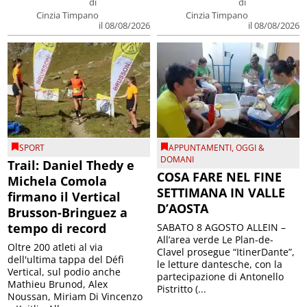
di
di
Cinzia Timpano
Cinzia Timpano
il 08/08/2026
il 08/08/2026
SPORT
APPUNTAMENTI
,
OGGI &
DOMANI
Trail: Daniel Thedy e
COSA FARE NEL FINE
Michela Comola
SETTIMANA IN VALLE
firmano il Vertical
D’AOSTA
Brusson-Bringuez a
tempo di record
SABATO 8 AGOSTO ALLEIN –
All’area verde Le Plan-de-
Oltre 200 atleti al via
Clavel prosegue “ItinerDante”,
dell'ultima tappa del Défì
le letture dantesche, con la
Vertical, sul podio anche
partecipazione di Antonello
Mathieu Brunod, Alex
Pistritto (...
Noussan, Miriam Di Vincenzo