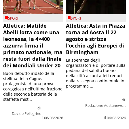
SPORT
SPORT
Atletica: Matilde
Atletica: Asta in Piazza
Abelli lotta come una
torna ad Aosta il 22
leonessa, la 4×400
agosto e strizza
azzurra firma il
l’occhio agli Europei di
primato nazionale, ma
Birmingham
resta fuori dalla finale
La speranza degli
dei Mondiali Under 20
organizzatori è di portare sulla
pedana del salotto buono
Buon debutto iridato della
della città alcuni atleti reduci
stellina della Cogne,
dalla rassegna continentale in
protagonista di una prova
programma ...
coraggiosa nell'ultima frazione
della seconda batteria della
staffetta mist...
di
Redazione Aostanews.it
di
Davide Pellegrino
il 06/08/2026
il 06/08/2026