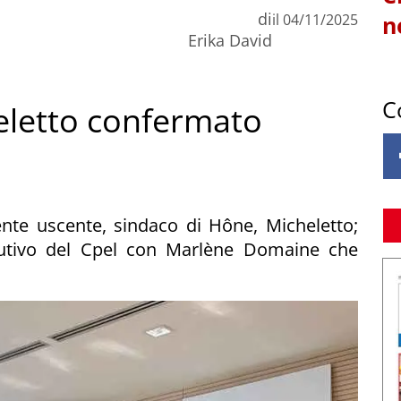
di
il
04/11/2025
n
Erika David
C
heletto confermato
ente uscente, sindaco di Hône, Micheletto;
cutivo del Cpel con Marlène Domaine che