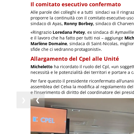
Il comitato esecutivo confermato
Alle parole dei colleghi e a tutti sindaci va il ring
proporre la continuità con il comitato esecutivo us
sindaco di Ayas
, Ronny Borbey,
sindaco di Charven
«Ringrazio
Loredana Petey
, ex sindaca di Aymaville
e il lavoro che ha fatto per tutti noi – aggiunge
Mich
Marlène Domaine
, sindaca di Saint-Nicolas, migl
sfide che ci vedranno protagonisti».
Allargamento del Cpel alle Unité
Micheletto
ha ricordato il ruolo del Cpl, «un sogget
necessità e le potenzialità dei territori e portare a c
Per fare questo il presidente riconfermato all’unan
assemblea del Celva la modifica al regolamento del 
e l’inserimento di diritto del coordinatore dei presid
❯
❮