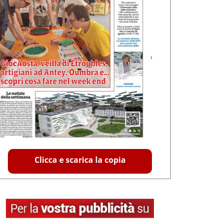
Clicca e scarica la copia