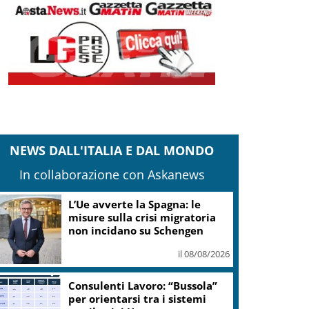
NEWS DALL'ITALIA E DAL MONDO
In collaborazione con Askanews
“Frantoi Aperti in Umbria
2026”: cinque weekend per
l’olio nuovo
il 08/08/2026
Il pallone della “Mano de Dios”
all’asta per oltre 10 milioni