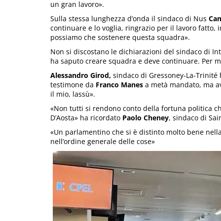
un gran lavoro».
Sulla stessa lunghezza d’onda il sindaco di Nus
Cam
continuare e lo voglia, ringrazio per il lavoro fatto,
possiamo che sostenere questa squadra».
Non si discostano le dichiarazioni del sindaco di I
ha saputo creare squadra e deve continuare. Per m
Alessandro Girod,
sindaco di Gressoney-La-Trinité 
testimone da
Franco Manes
a metà mandato, ma ave
il mio, lassù».
«Non tutti si rendono conto della fortuna politica
D’Aosta» ha ricordato
Paolo Cheney
, sindaco di Sai
«Un parlamentino che si è distinto molto bene nella
nell’ordine generale delle cose»