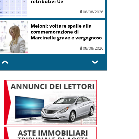
dollari
il 08/08/2026
Roma, Card. Reina su Spin
Time: sbagliato archiviare
tutto con sgombero
il 08/08/2026
❮
❯