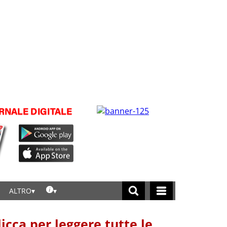
ALTRO
licca per leggere tutte le