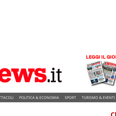
TTACOLI
POLITICA & ECONOMIA
SPORT
TURISMO & EVENTI
C