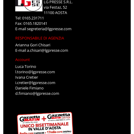
LG PRESSE S.R.L.
via Festaz, 52
11100 AOSTA
Tel: 0165.231711
Fax: 0165.1820141
E-mail
segreteria@lgpresse.com
RESPONSABILE DI AGENZIA
Arianna Gori Chisari
E-mail
a.chisari@lgpresse.com
Account
Luca Torino
l.torino@lgpresse.com
Ivana Cretier
i.cretier@lgpresse.com
Daniele Fimiano
d.fimiano@lgpresse.com