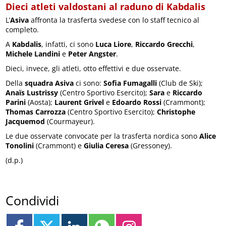
Dieci atleti valdostani al raduno di Kabdalis
L’
Asiva
affronta la trasferta svedese con lo staff tecnico al
completo.
A
Kabdalis
, infatti, ci sono
Luca Liore
,
Riccardo Grecchi
,
Michele Landini
e
Peter Angster
.
Dieci, invece, gli atleti, otto effettivi e due osservate.
Della
squadra Asiva
ci sono:
Sofia Fumagalli
(Club de Ski);
Anaïs Lustrissy
(Centro Sportivo Esercito);
Sara
e
Riccardo
Parini
(Aosta);
Laurent Grivel
e
Edoardo Rossi
(Crammont);
Thomas Carrozza
(Centro Sportivo Esercito);
Christophe
Jacquemod
(Courmayeur).
Le due osservate convocate per la trasferta nordica sono
Alice
Tonolini
(Crammont) e
Giulia Ceresa
(Gressoney).
(d.p.)
Condividi