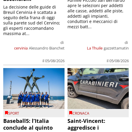
Funivie Piccolo San Bernardo
apre le selezioni per addetti
La decisione delle guide di
alle casse, addetti alle piste,
Breuil Cervinia è scattata a
addetti agli impianti,
seguito della frana di oggi
conduttori e meccanici di
sulla parete sud del Cervino;
mezzi batt...
gli esperti raccomandano
massima at...
di
di
cervinia
Alessandro Bianchet
La Thuile
gazzettamatin
il 05/08/2026
il 05/08/2026
SPORT
CRONACA
Baseball5: l’Italia
Saint-Vincent:
conclude al quinto
aggredisce i