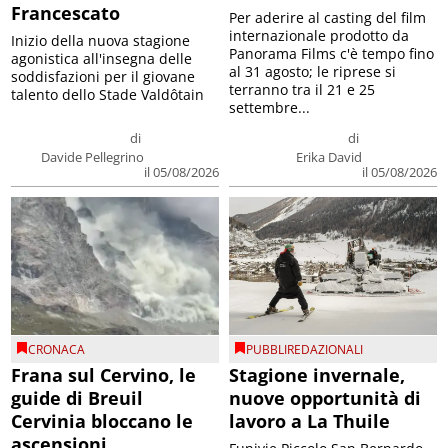
Francescato
Per aderire al casting del film
internazionale prodotto da
Inizio della nuova stagione
Panorama Films c'è tempo fino
agonistica all'insegna delle
al 31 agosto; le riprese si
soddisfazioni per il giovane
terranno tra il 21 e 25
talento dello Stade Valdôtain
settembre...
di
di
Davide Pellegrino
Erika David
il 05/08/2026
il 05/08/2026
CRONACA
PUBBLIREDAZIONALI
Frana sul Cervino, le
Stagione invernale,
guide di Breuil
nuove opportunità di
Cervinia bloccano le
lavoro a La Thuile
ascensioni