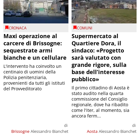
CRONACA
COMUNI
Maxi operazione al
Supermercato al
carcere di Brissogne:
Quartiere Dora, il
sequestrate armi
sindaco: «Progetto
bianche e un cellulare
sarà valutato con
grande rigore, sulla
L'intervento ha coinvolto un
base dell’interesse
centinaio di uomini della
Polizia penitenziaria,
pubblico»
provenienti da tutti gli istituti
Il primo cittadino di Aosta è
del Provveditorato
stato audito nella quarta
commissione del Consiglio
regionale, dove ha ribadito
come l'iter, al momento, sia
ancora ferm...
di
di
Brissogne
Alessandro Bianchet
Aosta
Alessandro Bianchet