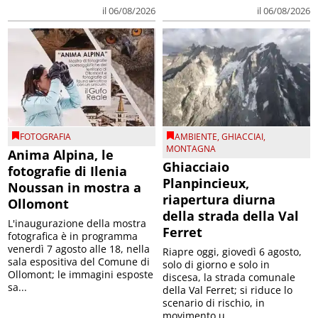
il 06/08/2026
il 06/08/2026
FOTOGRAFIA
AMBIENTE
,
GHIACCIAI
,
MONTAGNA
Anima Alpina, le
Ghiacciaio
fotografie di Ilenia
Planpincieux,
Noussan in mostra a
riapertura diurna
Ollomont
della strada della Val
L'inaugurazione della mostra
Ferret
fotografica è in programma
venerdì 7 agosto alle 18, nella
Riapre oggi, giovedì 6 agosto,
sala espositiva del Comune di
solo di giorno e solo in
Ollomont; le immagini esposte
discesa, la strada comunale
sa...
della Val Ferret; si riduce lo
scenario di rischio, in
movimento u...