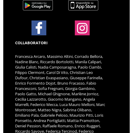
COLLABORATORI
Francesca Arcaro, Massimo Altini, Corrado Bellora,
Nadine Blanc, Riccardo Bortolotti, Manila Calipari,
Giulia Calisti, Nadia Camposaragna, Paolo Ciambi,
Filippo Clermont, Carol Di Vito, Christian Leo
Dufour, Christian Evaspasiano, Giuseppe Farinella,
Enrico Formento Dojot, Bruno Fracasso, Fabio
Francesconi, Sofia Fregnani, Giorgia Gambino,
Paolo Gatto, Michael Ghignone, Marlène Jorrioz,
Cecilia Lazzarotto, Giacomo Mangano, Angela
Marrelli, Federico Mecca, Luca Mauro Melloni, Marc
Montrosset, Matteo Nigra, Sabrina Olibano,
Emiliano Pala, Gabriele Peloso, Maurizio Pitti, Loris
Ponsetto, Andrea Portigliatti, Mattia Pramotton,
Deniel Pession, Raffaele Romano, Enrico Ruggeri,
Riccardo Savoye, Federica Tercinod, Federico