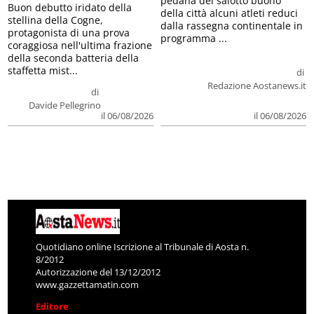
pedana del salotto buono
Buon debutto iridato della
della città alcuni atleti reduci
stellina della Cogne,
dalla rassegna continentale in
protagonista di una prova
programma ...
coraggiosa nell'ultima frazione
della seconda batteria della
staffetta mist...
di
Redazione Aostanews.it
di
Davide Pellegrino
il 06/08/2026
il 06/08/2026
Quotidiano online Iscrizione al Tribunale di Aosta n.
8/2012
Autorizzazione del 13/12/2012
www.gazzettamatin.com
Editore