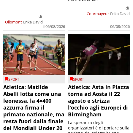
di
Courmayeur
Erika David
di
Ollomont
Erika David
il 06/08/2026
il 06/08/2026
SPORT
SPORT
Atletica: Matilde
Atletica: Asta in Piazza
Abelli lotta come una
torna ad Aosta il 22
leonessa, la 4×400
agosto e strizza
azzurra firma il
l’occhio agli Europei di
primato nazionale, ma
Birmingham
resta fuori dalla finale
La speranza degli
dei Mondiali Under 20
organizzatori è di portare sulla