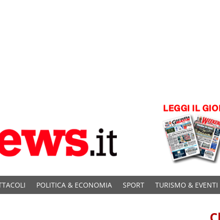
TTACOLI
POLITICA & ECONOMIA
SPORT
TURISMO & EVENTI
C