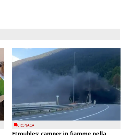
CRONACA
Etroubles: camper in fiamme nella