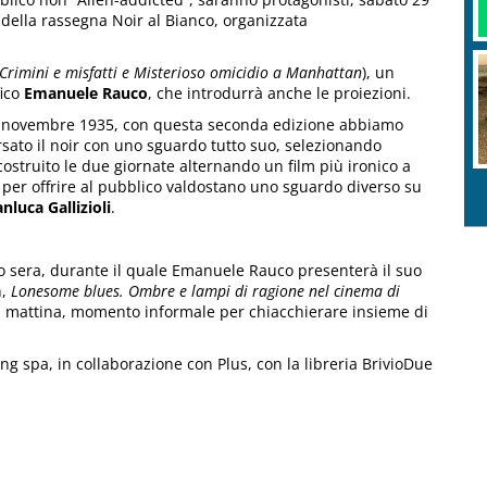
 della rassegna Noir al Bianco, organizzata
 Crimini e misfatti e Misterioso omicidio a Manhattan
), un
fico
Emanuele Rauco
, che introdurrà anche le proiezioni.
 30 novembre 1935, con questa seconda edizione abbiamo
sato il noir con uno sguardo tutto suo, selezionando
ostruito le due giornate alternando un film più ironico a
er offrire al pubblico valdostano uno sguardo diverso su
anluca Gallizioli
.
ato sera, durante il quale Emanuele Rauco presenterà il suo
n,
Lonesome blues. Ombre e lampi di ragione nel cinema di
ica mattina, momento informale per chiacchierare insieme di
ng spa, in collaborazione con Plus, con la libreria BrivioDue