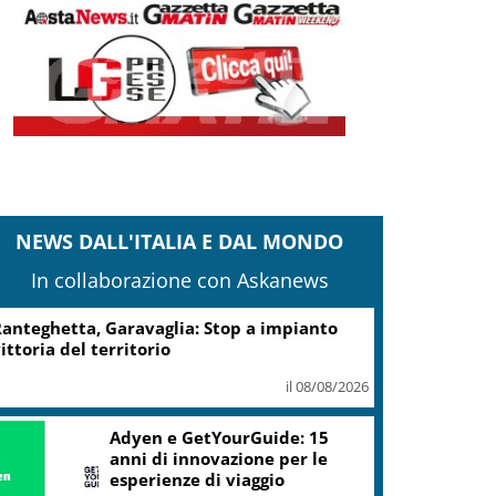
NEWS DALL'ITALIA E DAL MONDO
In collaborazione con Askanews
Turismo, Osservatorio
Telepass: +20% di interesse
per i viaggi in auto
il 07/08/2026
ic, Liguria: 5,8 mln da piano Grandi
rogetti Beni Culturali