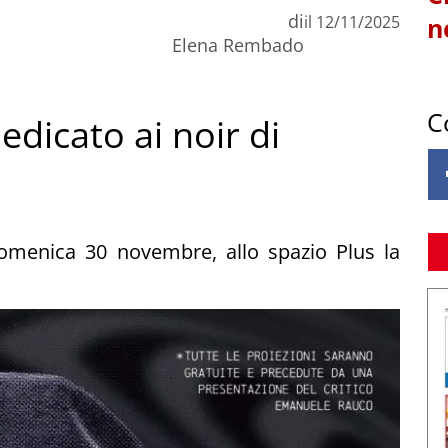
di
il
12/11/2025
n
Elena Rembado
C
dicato ai noir di
omenica 30 novembre, allo spazio Plus la