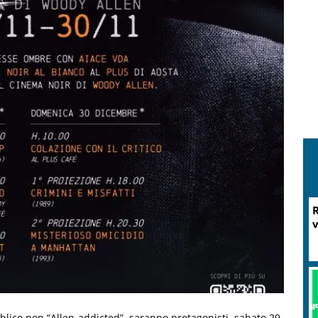
M
P
bblico non “Allen-addicted”, saranno protagonisti, sabato 29