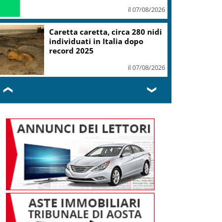
il 07/08/2026
Mondiali Wakeboard: primo
oro è azzurro, Noa Gualtieri
campione Under 14
il 07/08/2026
❮
❯