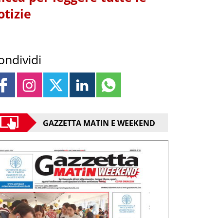
otizie
ondividi
GAZZETTA MATIN E WEEKEND