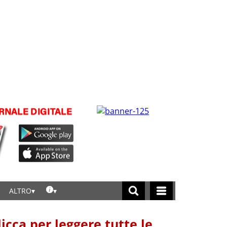
ALTRO
licca per leggere tutte le