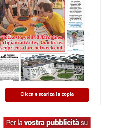
Clicca e scarica la copia