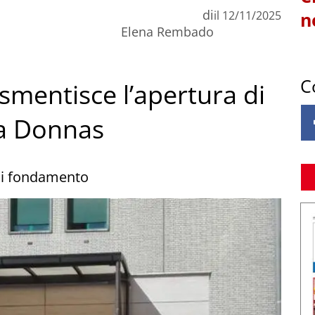
di
il
12/11/2025
n
Elena Rembado
C
 smentisce l’apertura di
 a Donnas
asi fondamento