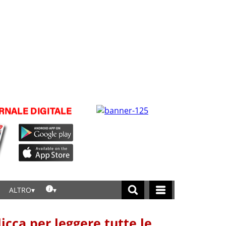
ALTRO
licca per leggere tutte le