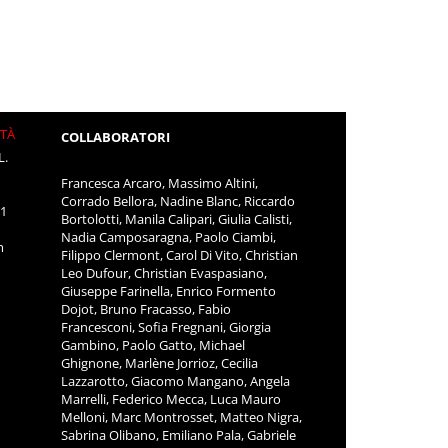
ITÀ
COLLABORATORI
L.
Francesca Arcaro, Massimo Altini,
Corrado Bellora, Nadine Blanc, Riccardo
11
Bortolotti, Manila Calipari, Giulia Calisti,
Nadia Camposaragna, Paolo Ciambi,
m
Filippo Clermont, Carol Di Vito, Christian
Leo Dufour, Christian Evaspasiano,
Giuseppe Farinella, Enrico Formento
Dojot, Bruno Fracasso, Fabio
Francesconi, Sofia Fregnani, Giorgia
Gambino, Paolo Gatto, Michael
Ghignone, Marlène Jorrioz, Cecilia
Lazzarotto, Giacomo Mangano, Angela
Marrelli, Federico Mecca, Luca Mauro
Melloni, Marc Montrosset, Matteo Nigra,
Sabrina Olibano, Emiliano Pala, Gabriele