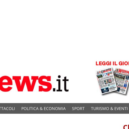
TTACOLI
POLITICA & ECONOMIA
SPORT
TURISMO & EVENTI
C