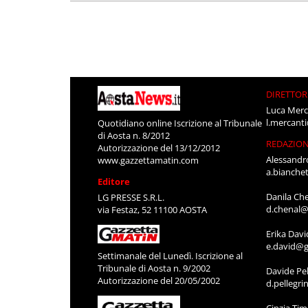
DIRETTOR
Luca Merc
l.mercant
Quotidiano online Iscrizione al Tribunale
di Aosta n. 8/2012
REDAZIO
Autorizzazione del 13/12/2012
Alessandr
www.gazzettamatin.com
a.bianche
Editore
Danila Ch
LG PRESSE S.R.L.
d.chenal@
via Festaz, 52 11100 AOSTA
Erika Davi
e.david@g
Settimanale del Lunedì. Iscrizione al
Tribunale di Aosta n. 9/2002
Davide Pel
Autorizzazione del 20/05/2002
d.pellegr
Cinzia Ti