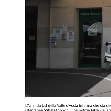
L’Azienda Usl della Valle d’Aosta informa che sta ci
istantanea (WhatsApp ecc.) una notizia falsa riguar