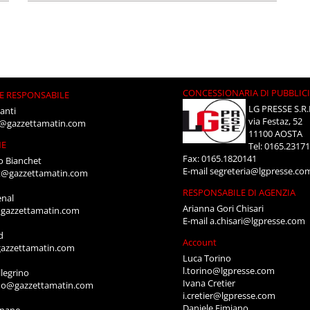
CONCESSIONARIA DI PUBBLIC
E RESPONSABILE
LG PRESSE S.R.
anti
via Festaz, 52
i@gazzettamatin.com
11100 AOSTA
NE
Tel: 0165.2317
Fax: 0165.1820141
o Bianchet
E-mail
segreteria@lgpresse.co
t@gazzettamatin.com
RESPONSABILE DI AGENZIA
enal
Arianna Gori Chisari
gazzettamatin.com
E-mail
a.chisari@lgpresse.com
d
Account
azzettamatin.com
Luca Torino
l.torino@lgpresse.com
legrino
Ivana Cretier
ino@gazzettamatin.com
i.cretier@lgpresse.com
Daniele Fimiano
mpano