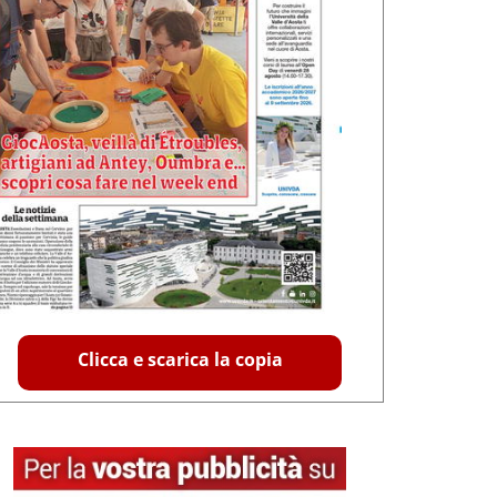
Clicca e scarica la copia