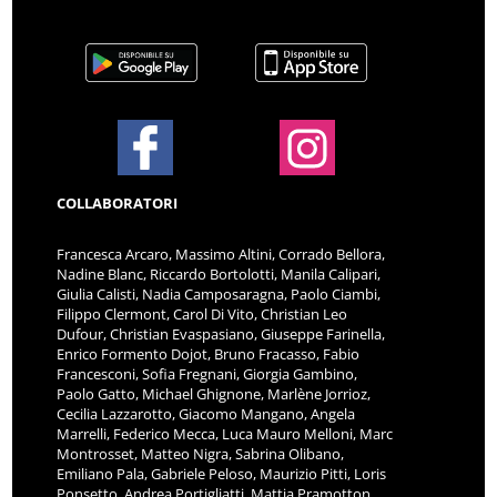
COLLABORATORI
Francesca Arcaro, Massimo Altini, Corrado Bellora,
Nadine Blanc, Riccardo Bortolotti, Manila Calipari,
Giulia Calisti, Nadia Camposaragna, Paolo Ciambi,
Filippo Clermont, Carol Di Vito, Christian Leo
Dufour, Christian Evaspasiano, Giuseppe Farinella,
Enrico Formento Dojot, Bruno Fracasso, Fabio
Francesconi, Sofia Fregnani, Giorgia Gambino,
Paolo Gatto, Michael Ghignone, Marlène Jorrioz,
Cecilia Lazzarotto, Giacomo Mangano, Angela
Marrelli, Federico Mecca, Luca Mauro Melloni, Marc
Montrosset, Matteo Nigra, Sabrina Olibano,
Emiliano Pala, Gabriele Peloso, Maurizio Pitti, Loris
Ponsetto, Andrea Portigliatti, Mattia Pramotton,