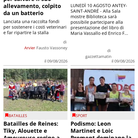
allevamento, colpito
LUNEDÌ 10 AGOSTO ANTEY-
SAINT-ANDRÉ - Alla Sala
da un batterio
mostre Biblioteca sarà
Lanciata una raccolta fondi
possibile partecipare alla
per sostenere i costi veterinari
presentazione del libro di
e far ripartire la stalla
Maria Vassallo ed Enrico F...
di
Arvier
Fausto Vassoney
di
gazzettamatin
il 09/08/2026
il 09/08/2026
BATAILLES
SPORT
Batailles de Reines:
Podismo: Leon
Tiky, Alouette e
Martinet e Loic
Amoureuse regine a
Proment dominano la