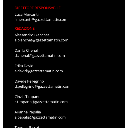
DIRETTORE RESPONSABILE
Luca Mercanti
l.mercanti@gazzettamatin.com
REDAZIONE
Alessandro Bianchet
a.bianchet@gazzettamatin.com
Danila Chenal
d.chenal@gazzettamatin.com
Erika David
e.david@gazzettamatin.com
Davide Pellegrino
d.pellegrino@gazzettamatin.com
Cinzia Timpano
c.timpano@gazzettamatin.com
Arianna Papalia
a.papalia@gazzettamatin.com
Thomas Piccot