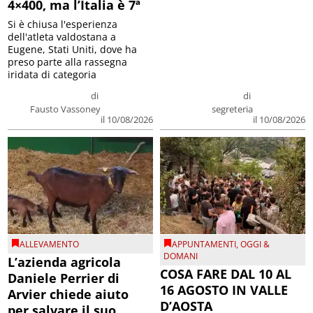
4×400, ma l’Italia è 7ª
Si è chiusa l'esperienza
dell'atleta valdostana a
Eugene, Stati Uniti, dove ha
preso parte alla rassegna
iridata di categoria
di
di
Fausto Vassoney
segreteria
il 10/08/2026
il 10/08/2026
ALLEVAMENTO
APPUNTAMENTI
,
OGGI &
DOMANI
L’azienda agricola
COSA FARE DAL 10 AL
Daniele Perrier di
16 AGOSTO IN VALLE
Arvier chiede aiuto
D’AOSTA
per salvare il suo