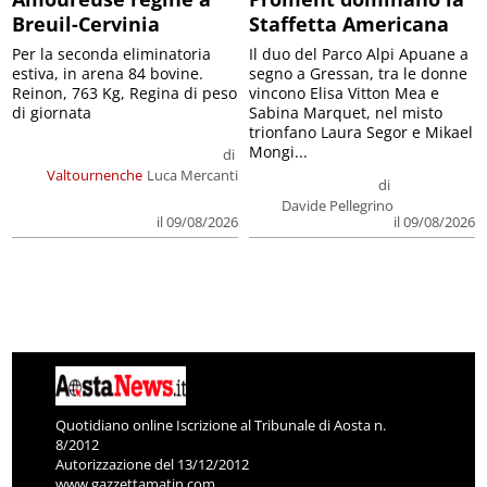
Breuil-Cervinia
Staffetta Americana
Per la seconda eliminatoria
Il duo del Parco Alpi Apuane a
estiva, in arena 84 bovine.
segno a Gressan, tra le donne
Reinon, 763 Kg, Regina di peso
vincono Elisa Vitton Mea e
di giornata
Sabina Marquet, nel misto
trionfano Laura Segor e Mikael
Mongi...
di
Valtournenche
Luca Mercanti
di
Davide Pellegrino
il 09/08/2026
il 09/08/2026
Quotidiano online Iscrizione al Tribunale di Aosta n.
8/2012
Autorizzazione del 13/12/2012
www.gazzettamatin.com