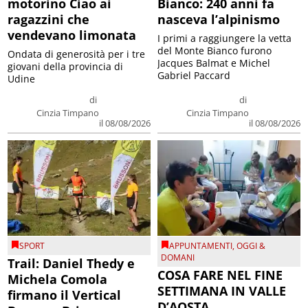
motorino Ciao ai
Bianco: 240 anni fa
ragazzini che
nasceva l’alpinismo
vendevano limonata
I primi a raggiungere la vetta
del Monte Bianco furono
Ondata di generosità per i tre
Jacques Balmat e Michel
giovani della provincia di
Gabriel Paccard
Udine
di
di
Cinzia Timpano
Cinzia Timpano
il 08/08/2026
il 08/08/2026
SPORT
APPUNTAMENTI
,
OGGI &
DOMANI
Trail: Daniel Thedy e
COSA FARE NEL FINE
Michela Comola
SETTIMANA IN VALLE
firmano il Vertical
D’AOSTA