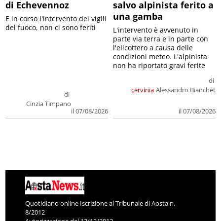
di Echevennoz
salvo alpinista ferito a
una gamba
E in corso l'intervento dei vigili
del fuoco, non ci sono feriti
L'intervento è avvenuto in
parte via terra e in parte con
l'elicottero a causa delle
condizioni meteo. L'alpinista
non ha riportato gravi ferite
di
cervinia
Alessandro Bianchet
di
Cinzia Timpano
il 07/08/2026
il 07/08/2026
Quotidiano online Iscrizione al Tribunale di Aosta n.
8/2012