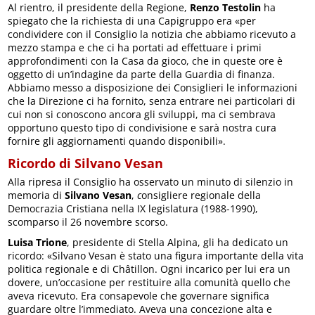
Al rientro, il presidente della Regione,
Renzo Testolin
ha
spiegato che la richiesta di una Capigruppo era «per
condividere con il Consiglio la notizia che abbiamo ricevuto a
mezzo stampa e che ci ha portati ad effettuare i primi
approfondimenti con la Casa da gioco, che in queste ore è
oggetto di un’indagine da parte della Guardia di finanza.
Abbiamo messo a disposizione dei Consiglieri le informazioni
che la Direzione ci ha fornito, senza entrare nei particolari di
cui non si conoscono ancora gli sviluppi, ma ci sembrava
opportuno questo tipo di condivisione e sarà nostra cura
fornire gli aggiornamenti quando disponibili».
Ricordo di Silvano Vesan
Alla ripresa il Consiglio ha osservato un minuto di silenzio in
memoria di
Silvano Vesan
,
c
onsigliere regionale della
Democrazia Cristiana nella IX legislatura (1988-1990),
scomparso il 26 novembre scorso.
Luisa Trione
, presidente di Stella Alpina, gli ha dedicato un
ricordo: «Silvano Vesan è stato una figura importante della vita
politica regionale e di Châtillon. Ogni incarico per lui era un
dovere, un’occasione per restituire alla comunità quello che
aveva ricevuto. Era consapevole che governare significa
guardare oltre l’immediato. Aveva una concezione alta e