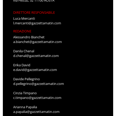
via Festaz, 52 11100 AOSTA
DIRETTORE RESPONSABILE
Luca Mercanti
l.mercanti@gazzettamatin.com
REDAZIONE
Alessandro Bianchet
a.bianchet@gazzettamatin.com
Danila Chenal
d.chenal@gazzettamatin.com
Erika David
e.david@gazzettamatin.com
Davide Pellegrino
d.pellegrino@gazzettamatin.com
Cinzia Timpano
c.timpano@gazzettamatin.com
Arianna Papalia
a.papalia@gazzettamatin.com