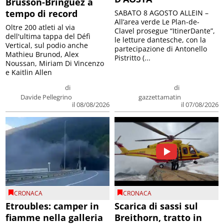
Brusson-Bringuez a
tempo di record
SABATO 8 AGOSTO ALLEIN –
All’area verde Le Plan-de-
Oltre 200 atleti al via
Clavel prosegue “ItinerDante”,
dell'ultima tappa del Défì
le letture dantesche, con la
Vertical, sul podio anche
partecipazione di Antonello
Mathieu Brunod, Alex
Pistritto (...
Noussan, Miriam Di Vincenzo
e Kaitlin Allen
di
di
Davide Pellegrino
gazzettamatin
il 08/08/2026
il 07/08/2026
CRONACA
CRONACA
Etroubles: camper in
Scarica di sassi sul
fiamme nella galleria
Breithorn, tratto in