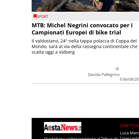
SPORT
MTB: Michel Negrini convocato per i
Campionati Europei di bike trial
Il valdostano, 24° nella tappa polacca di Coppa del
Mondo, sarà al via della rassegna continentale che
scatta oggi a Valberg
di
Davide Pellegrino
il 06/08/2
DIRETTOR
Luca Merc
l.mercant
Quotidiano online Iscrizione al Tribunale