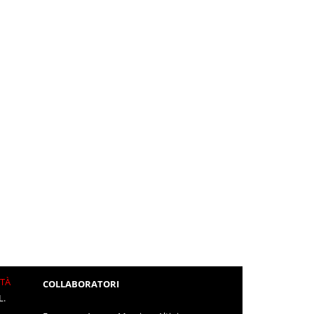
ITÀ
COLLABORATORI
L.