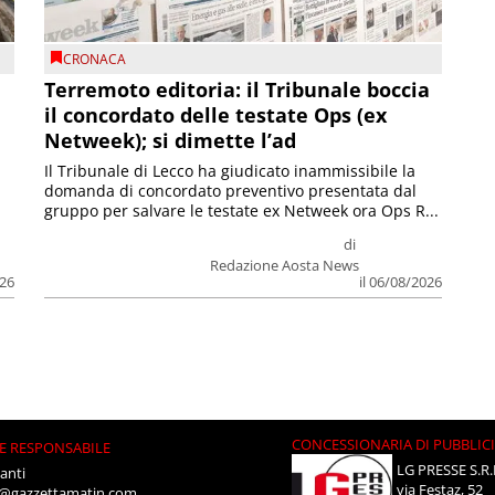
CRONACA
Terremoto editoria: il Tribunale boccia
il concordato delle testate Ops (ex
Netweek); si dimette l’ad
Il Tribunale di Lecco ha giudicato inammissibile la
domanda di concordato preventivo presentata dal
gruppo per salvare le testate ex Netweek ora Ops R...
di
Redazione Aosta News
026
il 06/08/2026
CONCESSIONARIA DI PUBBLIC
E RESPONSABILE
LG PRESSE S.R.
anti
via Festaz, 52
i@gazzettamatin.com