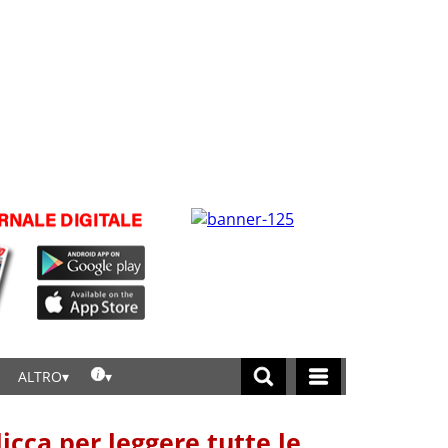
ALTRO
licca per leggere tutte le