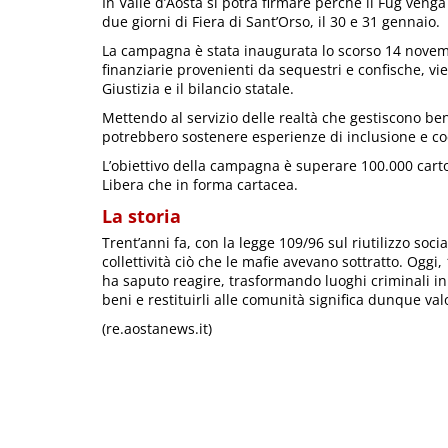
In Valle d’Aosta si potrà firmare perché il Fug venga
due giorni di Fiera di Sant’Orso, il 30 e 31 gennaio.
La campagna è stata inaugurata lo scorso 14 novembre
finanziarie provenienti da sequestri e confische, vie
Giustizia e il bilancio statale.
Mettendo al servizio delle realtà che gestiscono ben
potrebbero sostenere esperienze di inclusione e coes
L’obiettivo della campagna è superare 100.000 cartol
Libera che in forma cartacea.
La storia
Trent’anni fa, con la legge 109/96 sul riutilizzo social
collettività ciò che le mafie avevano sottratto. Ogg
ha saputo reagire, trasformando luoghi criminali in
beni e restituirli alle comunità significa dunque va
(re.aostanews.it)