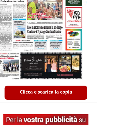
Clicca e scarica la copia