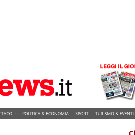
TTACOLI
POLITICA & ECONOMIA
SPORT
TURISMO & EVENTI
C