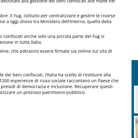
 destinato alla gestione dei beni confiscati alle mafie nei
. Il Fug, istituito per centralizzare e gestire le risorse
ne a oggi diviso tra Ministero dell’Interno, quello della
i confiscati anche solo una piccola parte del Fug si
ione in tutta ltalia.
ine, che potranno essere firmate sia online sul sito di
e dei beni confiscati, l’Italia ha scelto di restituire alla
i, 1200 esperienze di riuso sociale raccontano un Paese che
 presidi di democrazia e inclusione. Recuperare questi
lorizzare un prezioso patrimonio pubblico.