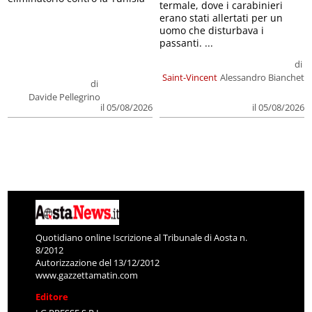
termale, dove i carabinieri
erano stati allertati per un
uomo che disturbava i
passanti. ...
di
Saint-Vincent
Alessandro Bianchet
di
Davide Pellegrino
il 05/08/2026
il 05/08/2026
Quotidiano online Iscrizione al Tribunale di Aosta n.
8/2012
Autorizzazione del 13/12/2012
www.gazzettamatin.com
Editore