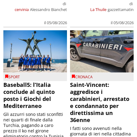
di
di
cervinia
Alessandro Bianchet
La Thuile
gazzettamatin
il 05/08/2026
il 05/08/2026
SPORT
CRONACA
Baseball5: l’Italia
Saint-Vincent:
conclude al quinto
aggredisce i
posto i Giochi del
carabinieri, arrestato
Mediterraneo
e condannato per
direttissima un
Gli azzurri sono stati sconfitti
36enne
nei quarti di finale dalla
Turchia, pagando a caro
I fatti sono avvenuti nella
prezzo il ko nel girone
giornata di ieri nella cittadina
eliminatorio contro la Tunisia