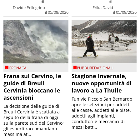
di
di
Davide Pellegrino
Erika David
il 05/08/2026
il 05/08/2026
CRONACA
PUBBLIREDAZIONALI
Frana sul Cervino, le
Stagione invernale,
guide di Breuil
nuove opportunità di
Cervinia bloccano le
lavoro a La Thuile
ascensioni
Funivie Piccolo San Bernardo
apre le selezioni per addetti
La decisione delle guide di
alle casse, addetti alle piste,
Breuil Cervinia è scattata a
addetti agli impianti,
seguito della frana di oggi
conduttori e meccanici di
sulla parete sud del Cervino;
mezzi batt...
gli esperti raccomandano
massima at...