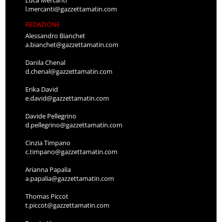
Luca Mercanti
l.mercanti@gazzettamatin.com
REDAZIONE
Alessandro Bianchet
a.bianchet@gazzettamatin.com
Danila Chenal
d.chenal@gazzettamatin.com
Erika David
e.david@gazzettamatin.com
Davide Pellegrino
d.pellegrino@gazzettamatin.com
Cinzia Timpano
c.timpano@gazzettamatin.com
Arianna Papalia
a.papalia@gazzettamatin.com
Thomas Piccot
t.piccot@gazzettamatin.com