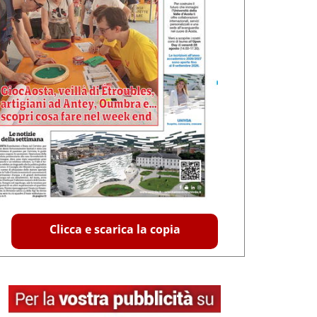
Clicca e scarica la copia