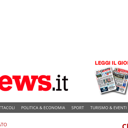
TTACOLI
POLITICA & ECONOMIA
SPORT
TURISMO & EVENTI
ATO
C