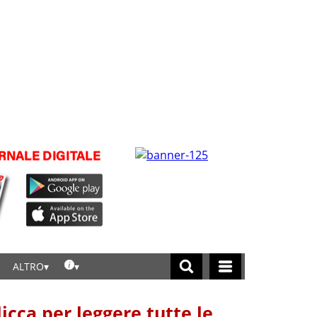
ALTRO
licca per leggere tutte le