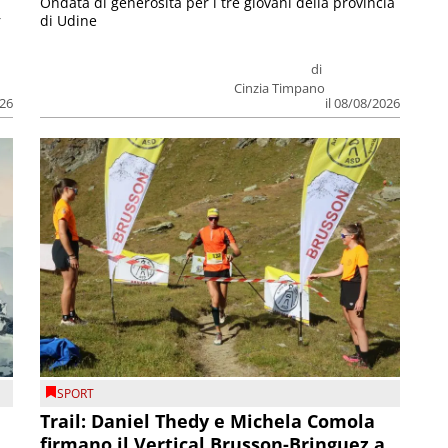
Ondata di generosità per i tre giovani della provincia
r
di Udine
di
Cinzia Timpano
026
il 08/08/2026
SPORT
Trail: Daniel Thedy e Michela Comola
firmano il Vertical Brusson-Bringuez a