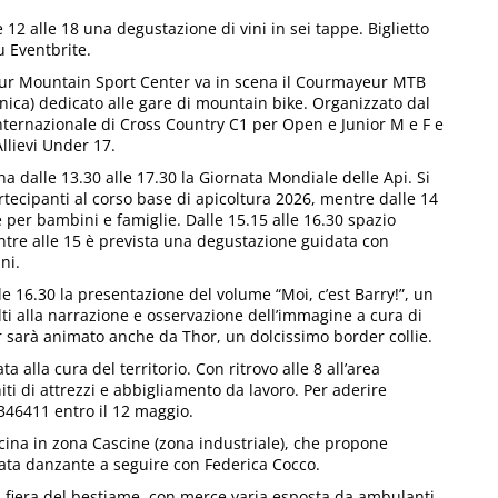
 12 alle 18 una degustazione di vini in sei tappe. Biglietto
u Eventbrite.
ur Mountain Sport Center va in scena il Courmayeur MTB
ca) dedicato alle gare di mountain bike. Organizzato dal
ternazionale di Cross Country C1 per Open e Junior M e F e
llievi Under 17.
na dalle 13.30 alle 17.30 la Giornata Mondiale delle Api. Si
artecipanti al corso base di apicoltura 2026, mentre dalle 14
ve per bambini e famiglie. Dalle 15.15 alle 16.30 spazio
mentre alle 15 è prevista una degustazione guidata con
ni.
le 16.30 la presentazione del volume “Moi, c’est Barry!”, un
lti alla narrazione e osservazione dell’immagine a cura di
er sarà animato anche da Thor, un dolcissimo border collie.
ta alla cura del territorio. Con ritrovo alle 8 all’area
iti di attrezzi e abbigliamento da lavoro. Per aderire
346411 entro il 12 maggio.
cina in zona Cascine (zona industriale), che propone
rata danzante a seguire con Federica Cocco.
la fiera del bestiame, con merce varia esposta da ambulanti