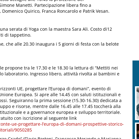
Simone Manetti. Partecipazione libera fino a
o, Domenico Quirico, Franca Roncarolo e Patrik Vesan.
una serata di Yoga con la maestra Sara Ali. Costo di12
ti di tappetino.
e, che alle 20.30 inaugura i 5 giorni di festa con la belote
e propone tra le 17.30 e le 18.30 la lettura di “Mettiti nei
 laboratorio. Ingresso libero, attività rivolta ai bambini e
“Orizzonti UE, progettare l’Europa di domani”, evento di
ione Europea. Si apre alle 14.45 con saluti istituzionali e
ssi. Seguiranno la prima sessione (15.30-16.30) dedicata a
luppo e risorse, mentre dalle 16.45 alle 17.45 toccherà alla
tituzionale e a governance europea e sviluppo territoriale.
ratuito con iscrizione al seguente link
zzonte-ue-progettare-l’europa-di-domani-prospettive-storico-
itoriali/9050285
Terzo Grado” (Flavio Bertoni, Francesco Morando e Marianna