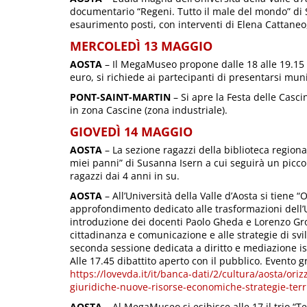
documentario “Regeni. Tutto il male del mondo” di 
esaurimento posti, con interventi di Elena Cattane
MERCOLEDÌ 13 MAGGIO
AOSTA
– Il MegaMuseo propone dalle 18 alle 19.15 
euro, si richiede ai partecipanti di presentarsi muni
PONT-SAINT-MARTIN
– Si apre la Festa delle Cascin
in zona Cascine (zona industriale).
GIOVEDÌ 14 MAGGIO
AOSTA
– La sezione ragazzi della biblioteca regional
miei panni” di Susanna Isern a cui seguirà un piccolo
ragazzi dai 4 anni in su.
AOSTA
– All’Università della Valle d’Aosta si tiene 
approfondimento dedicato alle trasformazioni dell’Un
introduzione dei docenti Paolo Gheda e Lorenzo Gro
cittadinanza e comunicazione e alle strategie di svi
seconda sessione dedicata a diritto e mediazione is
Alle 17.45 dibattito aperto con il pubblico. Evento g
https://lovevda.it/it/banca-dati/2/cultura/aosta/ori
giuridiche-nuove-risorse-economiche-strategie-terr
AOSTA
– Al MegaMuseo si esibisce alle 17 il trio “