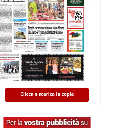
Clicca e scarica la copia