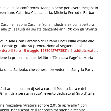
 alle 20.30 la conferenza “Mangio bene per vivere meglio” in
erverranno Caterina Ciancamerla, Michela Perrod e Barbara
e Cascine in zona Cascine (zona industriale), con apertura
alle 21, seguiti da serata danzante anni ’90 con gli “Avanzi
Oro” la sala Gran Paradiso del Grand Hôtel Billia ospita alle
i. Evento gratuito su prenotazione al seguente link
olle-doro-il-toro-15 maggio-1985042767353?aff=oddtdtcreator
.
iene la presentazione del libro “Tè a casa Page” di Maria
a de la Sarieula, che venerdì prevedono il Sangria Party
ttà si anima con un dj set a cura di Pecora Nera e del
iro – Una serata in rosa”, evento dedicato al Giro d’Italia,
nell’iniziativa “Arature sonore 2.0”. Si apre alle 1 con
aggio” per riscoprire il rapporto tra suono e respiro,