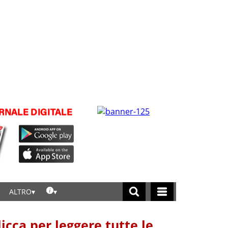
ALTRO
licca per leggere tutte le