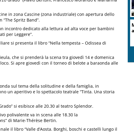
cine in zona Cascine (zona industriale) con apertura dello
n “The Spritz Band”.
M
 un incontro dedicato alla lettura ad alta voce per bambini
a
Nati per Leggere”.
iliare si presenta il libro “Nella tempesta – Odissea di
arieula, che si prenderà la scena tra giovedì 14 e domenica
loco. Si apre giovedì con il torneo di belote a baraonda alle
onda sul tema della solitudine e della famiglia, in
no un aperitivo e lo spettacolo teatrale “Tinta. Una storia
rado” si esibisce alle 20.30 al teatro Splendor.
ivo polivalente va in scena alle 18.30 la
sons” di Marie-Thérèse Bertin.
le il libro “Valle d’Aosta. Borghi, boschi e castelli lungo il