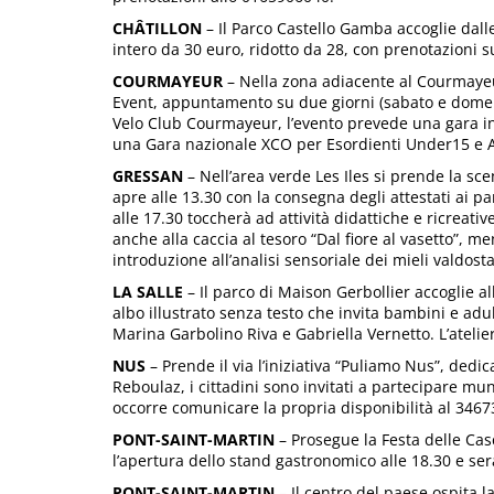
CHÂTILLON
– Il Parco Castello Gamba accoglie dalle
intero da 30 euro, ridotto da 28, con prenotazioni s
COURMAYEUR
– Nella zona adiacente al Courmaye
Event, appuntamento su due giorni (sabato e domeni
Velo Club Courmayeur, l’evento prevede una gara in
una Gara nazionale XCO per Esordienti Under15 e A
GRESSAN
– Nell’area verde Les Iles si prende la sce
apre alle 13.30 con la consegna degli attestati ai p
alle 17.30 toccherà ad attività didattiche e ricreati
anche alla caccia al tesoro “Dal fiore al vasetto”, 
introduzione all’analisi sensoriale dei mieli valdosta
LA SALLE
– Il parco di Maison Gerbollier accoglie al
albo illustrato senza testo che invita bambini e adu
Marina Garbolino Riva e Gabriella Vernetto. L’ateli
NUS
– Prende il via l’iniziativa “Puliamo Nus”, dedica
Reboulaz, i cittadini sono invitati a partecipare mun
occorre comunicare la propria disponibilità al 3467
PONT-SAINT-MARTIN
– Prosegue la Festa delle Cas
l’apertura dello stand gastronomico alle 18.30 e se
PONT-SAINT-MARTIN
– Il centro del paese ospita 