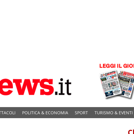
TTACOLI
POLITICA & ECONOMIA
SPORT
TURISMO & EVENTI
C