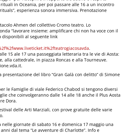
i rituali in Oceania, per poi passare alle 16 a un incontro
 rituals”, esperienza sonora immersiva. Prenotazione
ettacolo Ahmen del collettivo Cromo teatro. Lo
otonda “lavorare insieme: amplificare chi non ha voce con il
o disponibili al seguente link
f%2fwww.liveticket.it%2fteatrogiacosavda
.
alle 15 ale 17 una passeggiata letteraria tra le vie di Aosta:
ne, alla cattedrale, in piazza Roncas e alla Tourneuve.
one.vda.it.
a presentazione del libro “Gran Galà con delitto” di Simone
per le Famiglie di viale Federico Chabod si tengono diversi
miglie che coinvolgeranno dalle 14 alle 18 anche il Plus Aosta
ere Dora.
estival delle Arti Marziali, con prove gratuite delle varie
o.
za nelle giornate di sabato 16 e domenica 17 maggio una
 anni dal tema “Le avventure di Charlotte”. Info e