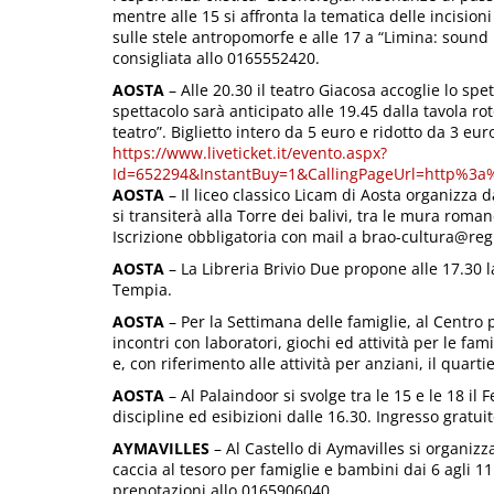
mentre alle 15 si affronta la tematica delle incision
sulle stele antropomorfe e alle 17 a “Limina: sound
consigliata allo 0165552420.
AOSTA
– Alle 20.30 il teatro Giacosa accoglie lo sp
spettacolo sarà anticipato alle 19.45 dalla tavola r
teatro”. Biglietto intero da 5 euro e ridotto da 3 eur
https://www.liveticket.it/evento.aspx?
Id=652294&InstantBuy=1&CallingPageUrl=http%3a%2
AOSTA
– Il liceo classico Licam di Aosta organizza d
si transiterà alla Torre dei balivi, tra le mura roma
Iscrizione obbligatoria con mail a brao-cultura@regi
AOSTA
– La Libreria Brivio Due propone alle 17.30 l
Tempia.
AOSTA
– Per la Settimana delle famiglie, al Centro 
incontri con laboratori, giochi ed attività per le fa
e, con riferimento alle attività per anziani, il quarti
AOSTA
– Al Palaindoor si svolge tra le 15 e le 18 il F
discipline ed esibizioni dalle 16.30. Ingresso gratuit
AYMAVILLES
– Al Castello di Aymavilles si organiz
caccia al tesoro per famiglie e bambini dai 6 agli 11
prenotazioni allo 0165906040.