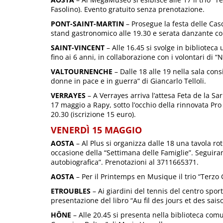
Fasolino). Evento gratuito senza prenotazione.
PONT-SAINT-MARTIN
– Prosegue la festa delle Cas
stand gastronomico alle 19.30 e serata danzante co
SAINT-VINCENT
– Alle 16.45 si svolge in biblioteca
fino ai 6 anni, in collaborazione con i volontari di “
VALTOURNENCHE
– Dalle 18 alle 19 nella sala cons
donne in pace e in guerra” di Giancarlo Telloli.
VERRAYES
– A Verrayes arriva l’attesa Feta de la S
17 maggio a Rapy, sotto l’occhio della rinnovata Pro 
20.30 (iscrizione 15 euro).
VENERDÌ 15 MAGGIO
AOSTA
– Al Plus si organizza dalle 18 una tavola rot
occasione della “Settimana delle Famiglie”. Seguiran
autobiografica”. Prenotazioni al 3711665371.
AOSTA
– Per il Printemps en Musique il trio “Terzo G
ETROUBLES
– Ai giardini del tennis del centro sport
presentazione del libro “Au fil des jours et des sai
HÔNE
– Alle 20.45 si presenta nella biblioteca comuna