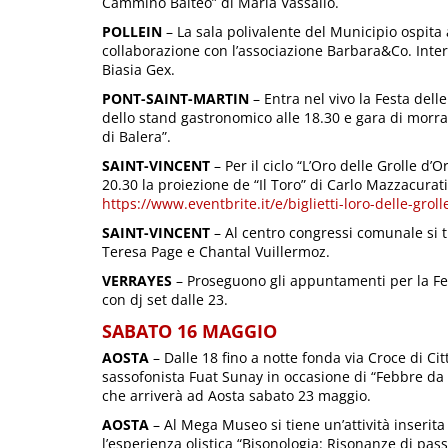
Cammino Balteo” di Maria Vassallo.
POLLEIN
– La sala polivalente del Municipio ospita
collaborazione con l’associazione Barbara&Co. Int
Biasia Gex.
PONT-SAINT-MARTIN
– Entra nel vivo la Festa dell
dello stand gastronomico alle 18.30 e gara di morra 
di Balera”.
SAINT-VINCENT
– Per il ciclo “L’Oro delle Grolle d’
20.30 la proiezione de “Il Toro” di Carlo Mazzacurat
https://www.eventbrite.it/e/biglietti-loro-delle-gr
SAINT-VINCENT
– Al centro congressi comunale si t
Teresa Page e Chantal Vuillermoz.
VERRAYES
– Proseguono gli appuntamenti per la Fet
con dj set dalle 23.
SABATO 16 MAGGIO
AOSTA
– Dalle 18 fino a notte fonda via Croce di Ci
sassofonista Fuat Sunay in occasione di “Febbre da G
che arriverà ad Aosta sabato 23 maggio.
AOSTA
– Al Mega Museo si tiene un’attività inserita 
l’esperienza olistica “Bisonologia: Risonanze di pass