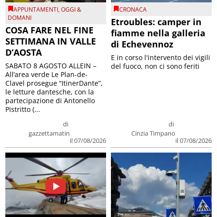
APPUNTAMENTI
,
OGGI &
CRONACA
DOMANI
Etroubles: camper in
COSA FARE NEL FINE
fiamme nella galleria
SETTIMANA IN VALLE
di Echevennoz
D’AOSTA
E in corso l'intervento dei vigili
SABATO 8 AGOSTO ALLEIN –
del fuoco, non ci sono feriti
All’area verde Le Plan-de-
Clavel prosegue “ItinerDante”,
le letture dantesche, con la
partecipazione di Antonello
Pistritto (...
di
di
gazzettamatin
Cinzia Timpano
il 07/08/2026
il 07/08/2026