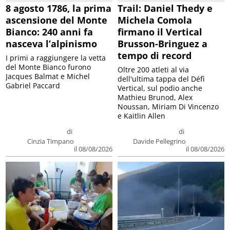
8 agosto 1786, la prima
Trail: Daniel Thedy e
ascensione del Monte
Michela Comola
Bianco: 240 anni fa
firmano il Vertical
nasceva l’alpinismo
Brusson-Bringuez a
tempo di record
I primi a raggiungere la vetta
del Monte Bianco furono
Oltre 200 atleti al via
Jacques Balmat e Michel
dell'ultima tappa del Défì
Gabriel Paccard
Vertical, sul podio anche
Mathieu Brunod, Alex
Noussan, Miriam Di Vincenzo
e Kaitlin Allen
di
di
Cinzia Timpano
Davide Pellegrino
il 08/08/2026
il 08/08/2026