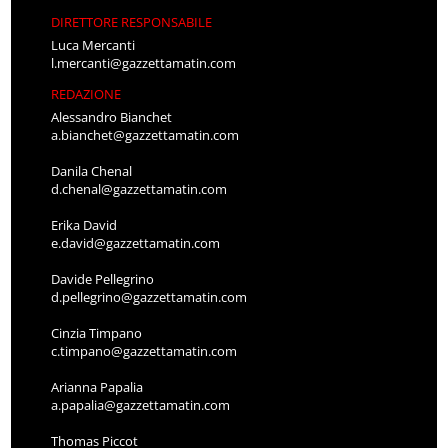
DIRETTORE RESPONSABILE
Luca Mercanti
l.mercanti@gazzettamatin.com
REDAZIONE
Alessandro Bianchet
a.bianchet@gazzettamatin.com
Danila Chenal
d.chenal@gazzettamatin.com
Erika David
e.david@gazzettamatin.com
Davide Pellegrino
d.pellegrino@gazzettamatin.com
Cinzia Timpano
c.timpano@gazzettamatin.com
Arianna Papalia
a.papalia@gazzettamatin.com
Thomas Piccot