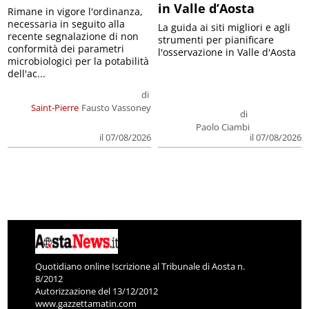
in Valle d’Aosta
Rimane in vigore l'ordinanza,
necessaria in seguito alla
La guida ai siti migliori e agli
recente segnalazione di non
strumenti per pianificare
conformità dei parametri
l'osservazione in Valle d'Aosta
microbiologici per la potabilità
dell'ac...
di
Saint-Pierre
Fausto Vassoney
di
Paolo Ciambi
il 07/08/2026
il 07/08/2026
Quotidiano online Iscrizione al Tribunale di Aosta n.
8/2012
Autorizzazione del 13/12/2012
www.gazzettamatin.com