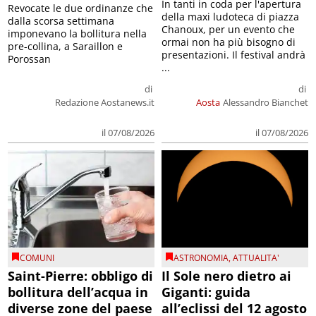
In tanti in coda per l'apertura
Revocate le due ordinanze che
della maxi ludoteca di piazza
dalla scorsa settimana
Chanoux, per un evento che
imponevano la bollitura nella
ormai non ha più bisogno di
pre-collina, a Saraillon e
presentazioni. Il festival andrà
Porossan
...
di
di
Redazione Aostanews.it
Aosta
Alessandro Bianchet
il 07/08/2026
il 07/08/2026
COMUNI
ASTRONOMIA
,
ATTUALITA'
Saint-Pierre: obbligo di
Il Sole nero dietro ai
bollitura dell’acqua in
Giganti: guida
diverse zone del paese
all’eclissi del 12 agosto