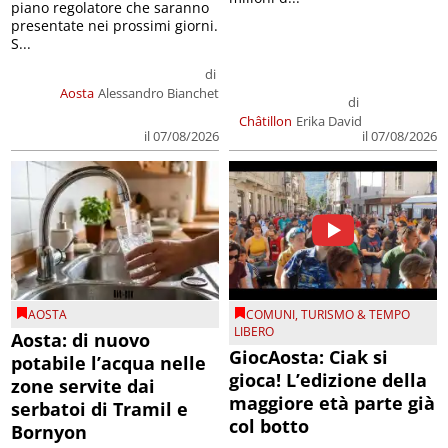
piano regolatore che saranno
presentate nei prossimi giorni.
S...
di
Aosta
Alessandro Bianchet
di
Châtillon
Erika David
il 07/08/2026
il 07/08/2026
AOSTA
COMUNI
,
TURISMO & TEMPO
LIBERO
Aosta: di nuovo
GiocAosta: Ciak si
potabile l’acqua nelle
gioca! L’edizione della
zone servite dai
maggiore età parte già
serbatoi di Tramil e
col botto
Bornyon