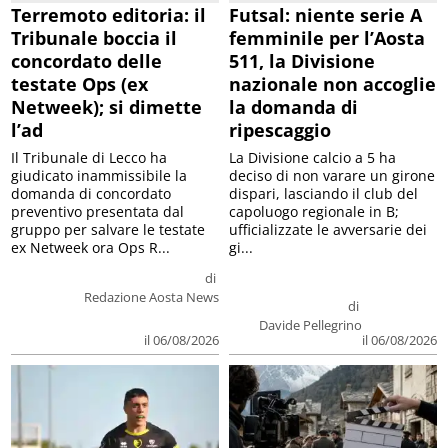
Terremoto editoria: il
Futsal: niente serie A
Tribunale boccia il
femminile per l’Aosta
concordato delle
511, la Divisione
testate Ops (ex
nazionale non accoglie
Netweek); si dimette
la domanda di
l’ad
ripescaggio
Il Tribunale di Lecco ha
La Divisione calcio a 5 ha
giudicato inammissibile la
deciso di non varare un girone
domanda di concordato
dispari, lasciando il club del
preventivo presentata dal
capoluogo regionale in B;
gruppo per salvare le testate
ufficializzate le avversarie dei
ex Netweek ora Ops R...
gi...
di
Redazione Aosta News
di
Davide Pellegrino
il 06/08/2026
il 06/08/2026