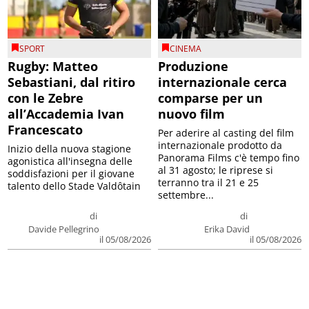
SPORT
CINEMA
Rugby: Matteo
Produzione
Sebastiani, dal ritiro
internazionale cerca
con le Zebre
comparse per un
all’Accademia Ivan
nuovo film
Francescato
Per aderire al casting del film
internazionale prodotto da
Inizio della nuova stagione
Panorama Films c'è tempo fino
agonistica all'insegna delle
al 31 agosto; le riprese si
soddisfazioni per il giovane
terranno tra il 21 e 25
talento dello Stade Valdôtain
settembre...
di
di
Davide Pellegrino
Erika David
il 05/08/2026
il 05/08/2026