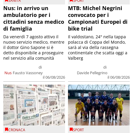
SANITÀ
SPORT
Nus: in arrivo un
MTB: Michel Negrini
ambulatorio per i
convocato per i
cittadini senza medico
Campionati Europei di
di famiglia
bike trial
Da venerdì 7 agosto attivo il
Il valdostano, 24° nella tappa
nuovo servizio medico, mentre
polacca di Coppa del Mondo,
il dottor Gino Sapone si è
sarà al via della rassegna
detto disponibile a proseguire
continentale che scatta oggi a
nel servizio alla comunità
Valberg
di
di
Nus
Fausto Vassoney
Davide Pellegrino
il 06/08/2026
il 06/08/2026
CRONACA
SPORT