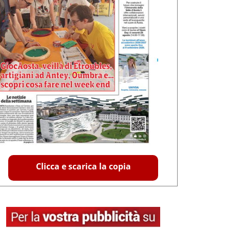
Clicca e scarica la copia