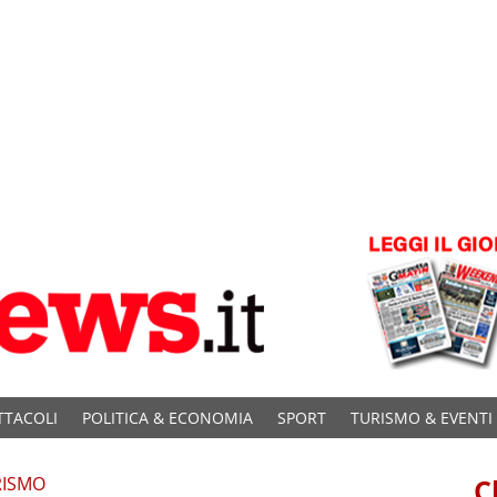
TTACOLI
POLITICA & ECONOMIA
SPORT
TURISMO & EVENTI
RISMO
C