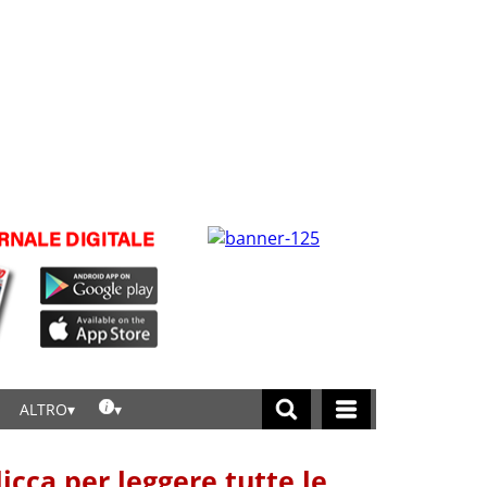
ALTRO
licca per leggere tutte le