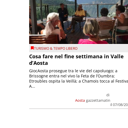
TURISMO & TEMPO LIBERO
Cosa fare nel fine settimana in Valle
d’Aosta
GiocAosta prosegue tra le vie del capoluogo; a
Brissogne entra nel vivo la Feta de l’Oumbra;
Etroubles ospita la Veillà; a Chamois tocca al Festiva
A...
di
Aosta
gazzettamatin
il 07/08/2