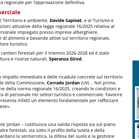
a regionale per l’approvazione definitiva.
merciale
al Territorio e ambiente,
Davide Sapinet
, e al Turismo e
ioni attuative della legge regionale 16/2025 relativa al
el personale impiegato presso imprese alberghiere,
 di alimenti e bevande attive sul territorio regionale,
tore turistico.
 cantieri forestali per il triennio 2026-2028 ed è stato
tura e risorse naturali,
Speranza Girod
.
n impatto immediato e delle ricadute concrete sul territorio
ente della Commissione,
Corrado Jordan
(UV) -. Nel primo,
ione della norma regionale 16/2025, creando le condizioni e
za di personale nei settori turistico e commerciale. Favorire
rappresenta infatti un elemento fondamentale per rafforzare
rese».
ente Jordan – costituisce una valida risposta sia sul piano
e forestali, sia sotto il profilo della tutela e della
rdano la sentieristica, la difesa del suolo e la gestione