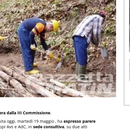
ibera dalla III Commissione
.
unita oggi, martedì 19 maggio , ha
espresso parere
ppi Avs e AdC, in
sede consultiva
, su due atti