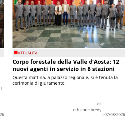
ATTUALITA'
Corpo forestale della Valle d’Aosta: 12
nuovi agenti in servizio in 8 stazioni
Questa mattina, a palazzo regionale, si è tenuta la
cerimonia di giuramento
l
di
ethienne bredy
026
il 07/08/2026