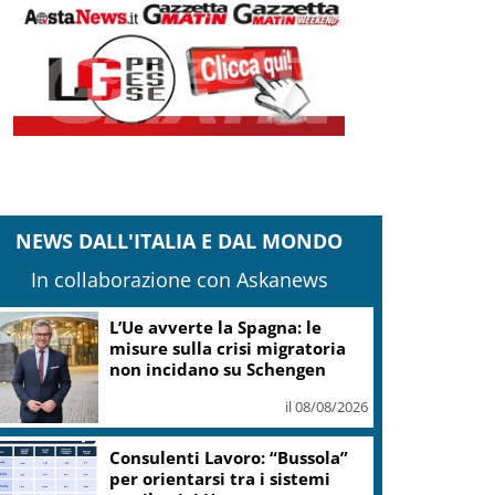
NEWS DALL'ITALIA E DAL MONDO
In collaborazione con Askanews
“Frantoi Aperti in Umbria
2026”: cinque weekend per
l’olio nuovo
il 08/08/2026
Il pallone della “Mano de Dios”
all’asta per oltre 10 milioni