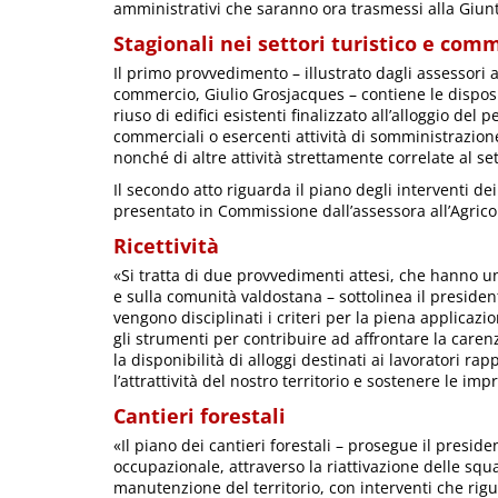
amministrativi che saranno ora trasmessi alla Giunt
Stagionali nei settori turistico e com
Il primo provvedimento – illustrato dagli assessori 
commercio, Giulio Grosjacques – contiene le disposiz
riuso di edifici esistenti finalizzato all’alloggio d
commerciali o esercenti attività di somministrazione
nonché di altre attività strettamente correlate al set
Il secondo atto riguarda il piano degli interventi dei
presentato in Commissione dall’assessora all’Agricol
Ricettività
«Si tratta di due provvedimenti attesi, che hanno u
e sulla comunità valdostana – sottolinea il presid
vengono disciplinati i criteri per la piena applicaz
gli strumenti per contribuire ad affrontare la caren
la disponibilità di alloggi destinati ai lavoratori 
l’attrattività del nostro territorio e sostenere le imp
Cantieri forestali
«Il piano dei cantieri forestali – prosegue il presid
occupazionale, attraverso la riattivazione delle squadr
manutenzione del territorio, con interventi che rigua