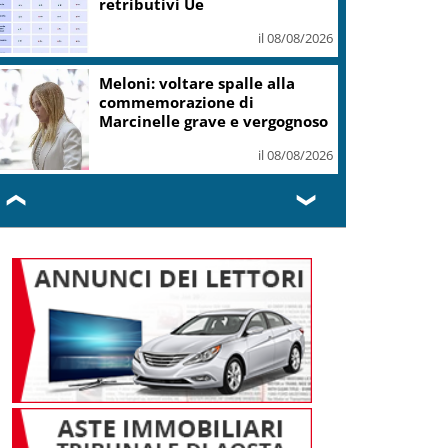
dollari
il 08/08/2026
Roma, Card. Reina su Spin
Time: sbagliato archiviare
tutto con sgombero
il 08/08/2026
❮
❯