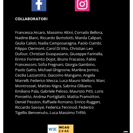
COLLABORATORI
Francesca Arcaro, Massimo Altini, Corrado Bellora,
Nadine Blanc, Riccardo Bortolotti, Manila Calipari,
Giulia Calisti, Nadia Camposaragna, Paolo Ciambi,
Filippo Clermont, Carol Di Vito, Christian Leo
Dufour, Christian Evaspasiano, Giuseppe Farinella,
Enrico Formento Dojot, Bruno Fracasso, Fabio
Francesconi, Sofia Fregnani, Giorgia Gambino,
Paolo Gatto, Michael Ghignone, Marlène Jorrioz,
Cecilia Lazzarotto, Giacomo Mangano, Angela
Marrelli, Federico Mecca, Luca Mauro Melloni, Marc
Montrosset, Matteo Nigra, Sabrina Olibano,
Emiliano Pala, Gabriele Peloso, Maurizio Pitti, Loris
Ponsetto, Andrea Portigliatti, Mattia Pramotton,
Deniel Pession, Raffaele Romano, Enrico Ruggeri,
Riccardo Savoye, Federica Tercinod, Federico
Tigellio Benvenuto, Luca Massimo Trifilò