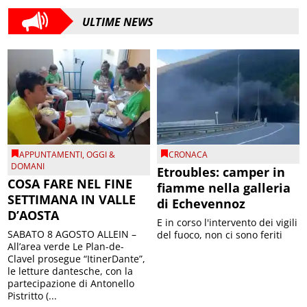
ULTIME NEWS
APPUNTAMENTI
,
OGGI &
CRONACA
DOMANI
Etroubles: camper in
COSA FARE NEL FINE
fiamme nella galleria
SETTIMANA IN VALLE
di Echevennoz
D’AOSTA
E in corso l'intervento dei vigili
SABATO 8 AGOSTO ALLEIN –
del fuoco, non ci sono feriti
All’area verde Le Plan-de-
Clavel prosegue “ItinerDante”,
le letture dantesche, con la
partecipazione di Antonello
Pistritto (...