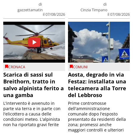
di
di
gazzettamatin
Cinzia Timpano
il 07/08/2026
il 07/08/2026
CRONACA
COMUNI
Scarica di sassi sul
Aosta, degrado in via
Breithorn, tratto in
Festaz: installata una
salvo alpinista ferito a
telecamera alla Torre
una gamba
del Lebbroso
L'intervento è avvenuto in
Prime contromosse
parte via terra e in parte con
dell'amministrazione
l'elicottero a causa delle
comunale dopo l'esposto
condizioni meteo. L'alpinista
presentato da residenti della
non ha riportato gravi ferite
zona; promessi anche
maggiori controlli e ulteriori