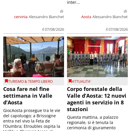
inter...
di
di
cervinia
Alessandro Bianchet
Aosta
Alessandro Bianchet
il 07/08/2026
il 07/08/2026
TURISMO & TEMPO LIBERO
ATTUALITA'
Cosa fare nel fine
Corpo forestale della
settimana in Valle
Valle d’Aosta: 12 nuovi
d’Aosta
agenti in servizio in 8
stazioni
GiocAosta prosegue tra le vie
del capoluogo; a Brissogne
Questa mattina, a palazzo
entra nel vivo la Feta de
regionale, si è tenuta la
l’Oumbra; Etroubles ospita la
cerimonia di giuramento