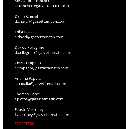
Alessandro Bianchet
a.bianchet@gazzettamatin.com
Danila Chenal
d.chenal@gazzettamatin.com
Erika David
e.david@gazzettamatin.com
Davide Pellegrino
d.pellegrino@gazzettamatin.com
Cinzia Timpano
c.timpano@gazzettamatin.com
Arianna Papalia
a.papalia@gazzettamatin.com
Thomas Piccot
t.piccot@gazzettamatin.com
Fausto Vassoney
f.vassoney@gazzettamatin.com
SEGRETERIA