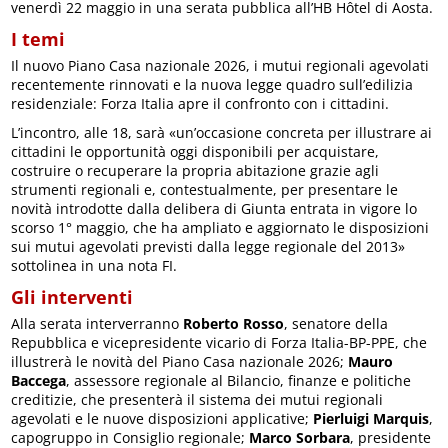
venerdì 22 maggio in una serata pubblica all’HB Hôtel di Aosta.
I temi
Il nuovo Piano Casa nazionale 2026, i mutui regionali agevolati
recentemente rinnovati e la nuova legge quadro sull’edilizia
residenziale: Forza Italia apre il confronto con i cittadini.
L’incontro, alle 18, sarà «un’occasione concreta per illustrare ai
cittadini le opportunità oggi disponibili per acquistare,
costruire o recuperare la propria abitazione grazie agli
strumenti regionali e, contestualmente, per presentare le
novità introdotte dalla delibera di Giunta entrata in vigore lo
scorso 1° maggio, che ha ampliato e aggiornato le disposizioni
sui mutui agevolati previsti dalla legge regionale del 2013»
sottolinea in una nota FI.
Gli interventi
Alla serata interverranno
Roberto Rosso
, senatore della
Repubblica e vicepresidente vicario di Forza Italia-BP-PPE, che
illustrerà le novità del Piano Casa nazionale 2026;
Mauro
Baccega
, assessore regionale al Bilancio, finanze e politiche
creditizie, che presenterà il sistema dei mutui regionali
agevolati e le nuove disposizioni applicative;
Pierluigi Marquis
,
capogruppo in Consiglio regionale;
Marco Sorbara
, presidente