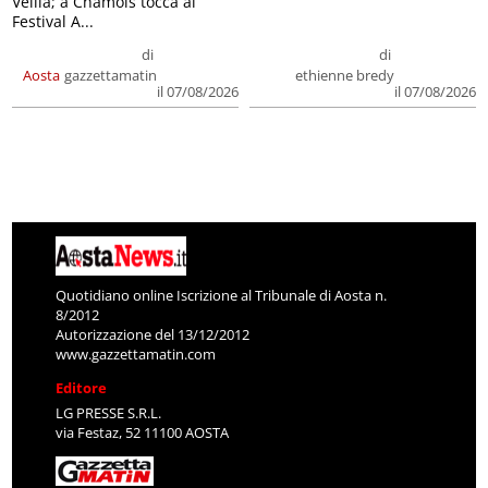
Veillà; a Chamois tocca al
Festival A...
di
di
Aosta
gazzettamatin
ethienne bredy
il 07/08/2026
il 07/08/2026
Quotidiano online Iscrizione al Tribunale di Aosta n.
8/2012
Autorizzazione del 13/12/2012
www.gazzettamatin.com
Editore
LG PRESSE S.R.L.
via Festaz, 52 11100 AOSTA