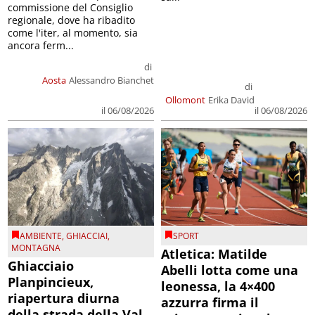
commissione del Consiglio
regionale, dove ha ribadito
come l'iter, al momento, sia
ancora ferm...
di
Aosta
Alessandro Bianchet
di
Ollomont
Erika David
il 06/08/2026
il 06/08/2026
AMBIENTE
,
GHIACCIAI
,
SPORT
MONTAGNA
Atletica: Matilde
Ghiacciaio
Abelli lotta come una
Planpincieux,
leonessa, la 4×400
riapertura diurna
azzurra firma il
della strada della Val