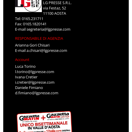
LG PRESSE S.R.L.
via Festaz, 52
11100 AOSTA
Tel: 0165.231711
Fax: 0165.1820141
E-mail
segreteria@lgpresse.com
RESPONSABILE DI AGENZIA
Arianna Gori Chisari
E-mail
a.chisari@lgpresse.com
Account
Luca Torino
l.torino@lgpresse.com
Ivana Cretier
i.cretier@lgpresse.com
Daniele Fimiano
d.fimiano@lgpresse.com