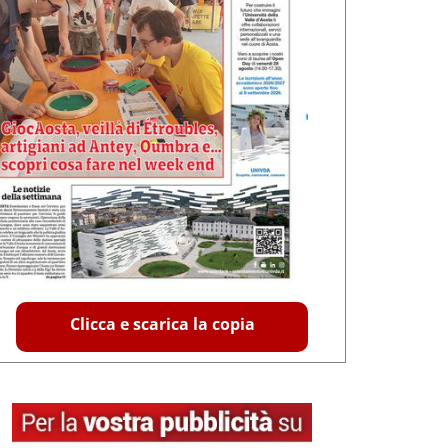
Clicca e scarica la copia