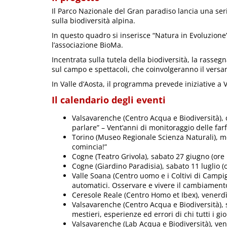
Il Parco Nazionale del Gran paradiso lancia una seri
sulla biodiversità alpina.
In questo quadro si inserisce “Natura in Evoluzione”
l’associazione BioMa.
Incentrata sulla tutela della biodiversità, la rasse
sul campo e spettacoli, che coinvolgeranno il versa
In Valle d’Aosta, il programma prevede iniziative a
Il calendario degli eventi
Valsavarenche (Centro Acqua e Biodiversità), 
parlare” – Vent’anni di monitoraggio delle far
Torino (Museo Regionale Scienza Naturali), mer
comincia!”
Cogne (Teatro Grivola), sabato 27 giugno (ore 1
Cogne (Giardino Paradisia), sabato 11 luglio (
Valle Soana (Centro uomo e i Coltivi di Campig
automatici. Osservare e vivere il cambiament
Ceresole Reale (Centro Homo et Ibex), venerdì 1
Valsavarenche (Centro Acqua e Biodiversità), 
mestieri, esperienze ed errori di chi tutti i gi
Valsavarenche (Lab Acqua e Biodiversità), ven