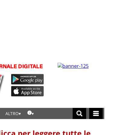
ALTRO
licca per leggere tutte le