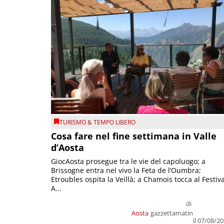
TURISMO & TEMPO LIBERO
Cosa fare nel fine settimana in Valle
d’Aosta
GiocAosta prosegue tra le vie del capoluogo; a
Brissogne entra nel vivo la Feta de l’Oumbra;
Etroubles ospita la Veillà; a Chamois tocca al Festiva
A...
di
Aosta
gazzettamatin
il 07/08/2