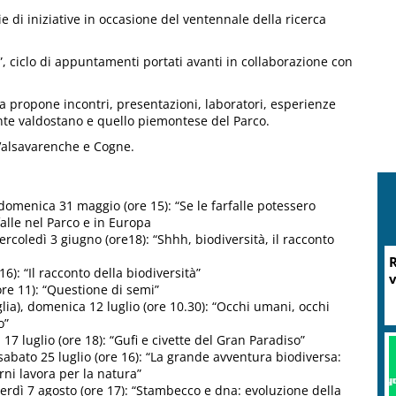
e di iniziative in occasione del ventennale della ricerca
, ciclo di appuntamenti portati avanti in collaborazione con
gna propone incontri, presentazioni, laboratori, esperienze
nte valdostano e quello piemontese del Parco.
 Valsavarenche e Cogne.
domenica 31 maggio (ore 15): “Se le farfalle potessero
falle nel Parco e in Europa
coledì 3 giugno (ore18): “Shhh, biodiversità, il racconto
R
6): “Il racconto della biodiversità”
v
ore 11): “Questione di semi”
lia), domenica 12 luglio (ore 10.30): “Occhi umani, occhi
o”
7 luglio (ore 18): “Gufi e civette del Gran Paradiso”
sabato 25 luglio (ore 16): “La grande avventura biodiversa:
orni lavora per la natura”
erdì 7 agosto (ore 17): “Stambecco e dna: evoluzione della