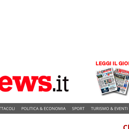
TTACOLI
POLITICA & ECONOMIA
SPORT
TURISMO & EVENTI
C