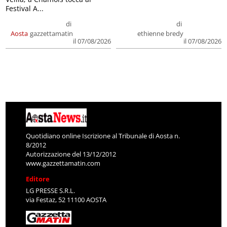
Festival A...
di
di
Aosta
gazzettamatin
ethienne bredy
il 07/08/2026
il 07/08/2026
Quotidiano online Iscrizione al Tribunale di Aosta n.
8/2012
Autorizzazione del 13/12/2012
www.gazzettamatin.com
Editore
LG PRESSE S.R.L.
via Festaz, 52 11100 AOSTA