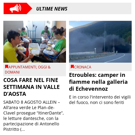
ULTIME NEWS
APPUNTAMENTI
,
OGGI &
CRONACA
DOMANI
Etroubles: camper in
COSA FARE NEL FINE
fiamme nella galleria
SETTIMANA IN VALLE
di Echevennoz
D’AOSTA
E in corso l'intervento dei vigili
SABATO 8 AGOSTO ALLEIN –
del fuoco, non ci sono feriti
All’area verde Le Plan-de-
Clavel prosegue “ItinerDante”,
le letture dantesche, con la
partecipazione di Antonello
Pistritto (...