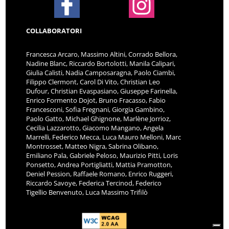
COLLABORATORI
Francesca Arcaro, Massimo Altini, Corrado Bellora,
Nadine Blanc, Riccardo Bortolotti, Manila Calipari,
Giulia Calisti, Nadia Camposaragna, Paolo Ciambi,
Filippo Clermont, Carol Di Vito, Christian Leo
Dufour, Christian Evaspasiano, Giuseppe Farinella,
Enrico Formento Dojot, Bruno Fracasso, Fabio
Francesconi, Sofia Fregnani, Giorgia Gambino,
Paolo Gatto, Michael Ghignone, Marlène Jorrioz,
Cecilia Lazzarotto, Giacomo Mangano, Angela
Marrelli, Federico Mecca, Luca Mauro Melloni, Marc
Montrosset, Matteo Nigra, Sabrina Olibano,
Emiliano Pala, Gabriele Peloso, Maurizio Pitti, Loris
Ponsetto, Andrea Portigliatti, Mattia Pramotton,
Deniel Pession, Raffaele Romano, Enrico Ruggeri,
Riccardo Savoye, Federica Tercinod, Federico
Tigellio Benvenuto, Luca Massimo Trifilò