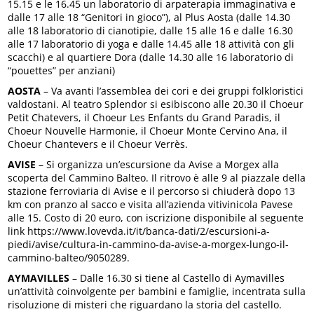
15.15 e le 16.45 un laboratorio di arpaterapia immaginativa e
dalle 17 alle 18 “Genitori in gioco”), al Plus Aosta (dalle 14.30
alle 18 laboratorio di cianotipie, dalle 15 alle 16 e dalle 16.30
alle 17 laboratorio di yoga e dalle 14.45 alle 18 attività con gli
scacchi) e al quartiere Dora (dalle 14.30 alle 16 laboratorio di
“pouettes” per anziani)
AOSTA
– Va avanti l’assemblea dei cori e dei gruppi folkloristici
valdostani. Al teatro Splendor si esibiscono alle 20.30 il Choeur
Petit Chatevers, il Choeur Les Enfants du Grand Paradis, il
Choeur Nouvelle Harmonie, il Choeur Monte Cervino Ana, il
Choeur Chantevers e il Choeur Verrès.
AVISE
– Si organizza un’escursione da Avise a Morgex alla
scoperta del Cammino Balteo. Il ritrovo è alle 9 al piazzale della
stazione ferroviaria di Avise e il percorso si chiuderà dopo 13
km con pranzo al sacco e visita all’azienda vitivinicola Pavese
alle 15. Costo di 20 euro, con iscrizione disponibile al seguente
link https://www.lovevda.it/it/banca-dati/2/escursioni-a-
piedi/avise/cultura-in-cammino-da-avise-a-morgex-lungo-il-
cammino-balteo/9050289.
AYMAVILLES
– Dalle 16.30 si tiene al Castello di Aymavilles
un’attività coinvolgente per bambini e famiglie, incentrata sulla
risoluzione di misteri che riguardano la storia del castello.