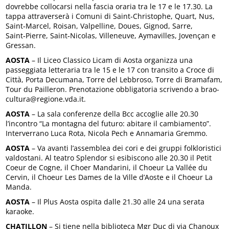
dovrebbe collocarsi nella fascia oraria tra le 17 e le 17.30. La
tappa attraverserà i Comuni di Saint‑Christophe, Quart, Nus,
Saint‑Marcel, Roisan, Valpelline, Doues, Gignod, Sarre,
Saint‑Pierre, Saint‑Nicolas, Villeneuve, Aymavilles, Jovençan e
Gressan.
AOSTA
– Il Liceo Classico Licam di Aosta organizza una
passeggiata letteraria tra le 15 e le 17 con transito a Croce di
Città, Porta Decumana, Torre del Lebbroso, Torre di Bramafam,
Tour du Pailleron. Prenotazione obbligatoria scrivendo a brao-
cultura@regione.vda.it.
AOSTA
– La sala conferenze della Bcc accoglie alle 20.30
l’incontro “La montagna del futuro: abitare il cambiamento”.
Interverrano Luca Rota, Nicola Pech e Annamaria Gremmo.
AOSTA
– Va avanti l’assemblea dei cori e dei gruppi folkloristici
valdostani. Al teatro Splendor si esibiscono alle 20.30 il Petit
Coeur de Cogne, il Choer Mandarini, il Choeur La Vallée du
Cervin, il Choeur Les Dames de la Ville d’Aoste e il Choeur La
Manda.
AOSTA
– Il Plus Aosta ospita dalle 21.30 alle 24 una serata
karaoke.
CHATILLON
– Si tiene nella biblioteca Mgr Duc di via Chanoux