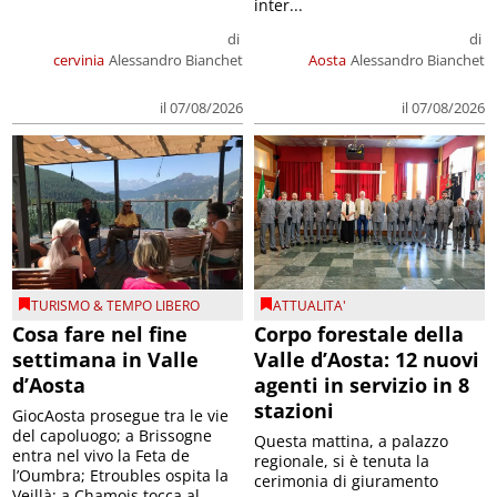
inter...
di
di
cervinia
Alessandro Bianchet
Aosta
Alessandro Bianchet
il 07/08/2026
il 07/08/2026
TURISMO & TEMPO LIBERO
ATTUALITA'
Cosa fare nel fine
Corpo forestale della
settimana in Valle
Valle d’Aosta: 12 nuovi
d’Aosta
agenti in servizio in 8
stazioni
GiocAosta prosegue tra le vie
del capoluogo; a Brissogne
Questa mattina, a palazzo
entra nel vivo la Feta de
regionale, si è tenuta la
l’Oumbra; Etroubles ospita la
cerimonia di giuramento
Veillà; a Chamois tocca al