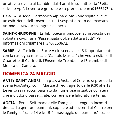
un’attività rivolta ai bambini dai 4 anni in su, intitolata “Betta
salva le Api”. L’evento è gratuito e su prenotazione (016661731).
HONE
– La sede Filarmonica Alpina di via Ronc ospita alle 21
un’esibizione dell’ensemble Fiati Sospesi diretto dal maestro
Antonello Mazzucco. Ingresso libero.
SAINT-CHRISOPHE
– La biblioteca promuove, su proposta dei
volontari civici, una “Passeggiata dolce adatta a tutti”. Per
informazioni chiamare il 3407250672.
SARRE
– Al Castello di Sarre va in scena alle 18 l’appuntamento
con la rassegna musicale “Cambio Musica” che vedrà esibirsi il
Quartetto di Clarinetti, l’Ensemble Tromboni e l’Ensemble di
Musica da Camera.
DOMENICA 24 MAGGIO
ANTEY-SAINT-ANDRÉ
– In piazza Vista del Cervino si prende la
scena FiorAntey, con il Martsé di Fiòr, aperto dalle 9.30 alle 18.
L’evento sarà accompagnato da numerose iniziative collaterali,
che includono passeggiate, conferenze e laboratori a tema.
AOSTA
– Per la Settimana delle Famiglie, si tengono incontri
dedicati a genitori, bambini, coppie e adolescenti al Centro per
le Famiglie (tra le 14 e le 15 “Il massaggio del bambino”, tra le