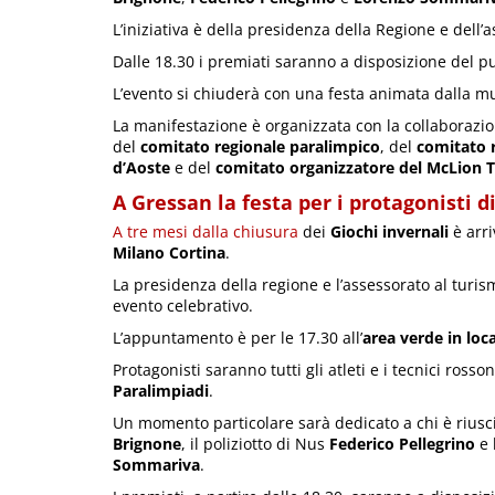
L’iniziativa è della presidenza della Regione e dell’
Dalle 18.30 i premiati saranno a disposizione del pu
L’evento si chiuderà con una festa animata dalla mu
La manifestazione è organizzata con la collaborazi
del
comitato regionale paralimpico
, del
comitato r
d’Aoste
e del
comitato organizzatore del McLion 
A Gressan la festa per i protagonisti 
A tre mesi dalla chiusura
dei
Giochi invernali
è arri
Milano Cortina
.
La presidenza della regione e l’assessorato al tur
evento celebrativo.
L’appuntamento è per le 17.30 all’
area verde in loca
Protagonisti saranno tutti gli atleti e i tecnici ros
Paralimpiadi
.
Un momento particolare sarà dedicato a chi è riuscit
Brignone
, il poliziotto di Nus
Federico Pellegrino
e 
Sommariva
.