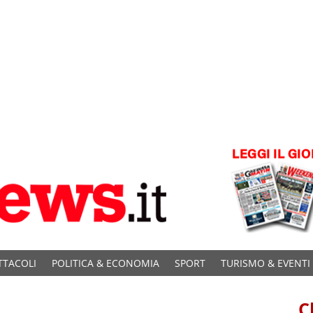
TTACOLI
POLITICA & ECONOMIA
SPORT
TURISMO & EVENTI
C