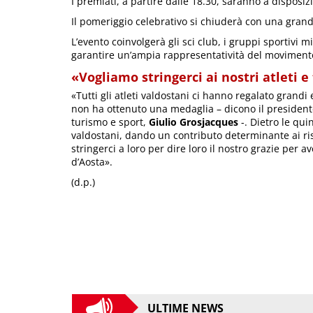
I premiati, a partire dalle 18.30, saranno a disposizi
Il pomeriggio celebrativo si chiuderà con una grand
L’evento coinvolgerà gli sci club, i gruppi sportivi mi
garantire un’ampia rappresentatività del movimento
«Vogliamo stringerci ai nostri atleti e 
«Tutti gli atleti valdostani ci hanno regalato grandi
non ha ottenuto una medaglia – dicono il president
turismo e sport,
Giulio Grosjacques
-. Dietro le qui
valdostani, dando un contributo determinante ai ri
stringerci a loro per dire loro il nostro grazie per 
d’Aosta».
(d.p.)
ULTIME NEWS