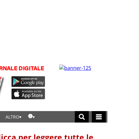
ALTRO
licca per leggere tutte le