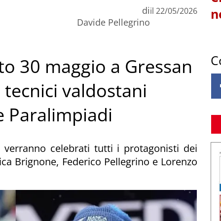
di
il
22/05/2026
n
Davide Pellegrino
C
ato 30 maggio a Gressan
ai tecnici valdostani
e Paralimpiadi
 verranno celebrati tutti i protagonisti dei
rica Brignone, Federico Pellegrino e Lorenzo