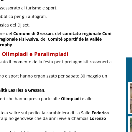
assessorato al turismo e sport.
bblico per gli autografi.
sica del Dj set.
one del
Comune di Gressan
, del
comitato regionale Coni
,
egionale Fisi-Asiva
, del
Comité Sportif de la Vallée
Trophy
.
di Olimpiadi e Paralimpiadi
vato il momento della festa per i protagonisti rossoneri a
ismo e sport hanno organizzato per sabato 30 maggio un
lità Les Iles a Gressan
.
soneri che hanno preso parte alle
Olimpiadi
e alle
o a salire sul podio: la carabiniera di La Salle
Federica
l’alpino genovese che da anni vive a Chamois
Lorenzo