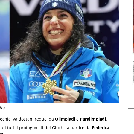
to)
i tecnici valdostani reduci da
Olimpiadi
e
Paralimpiadi
.
ati tutti i protagonisti dei Giochi, a partire da
Federica
va
.