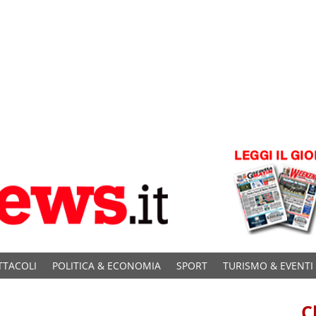
TTACOLI
POLITICA & ECONOMIA
SPORT
TURISMO & EVENTI
C