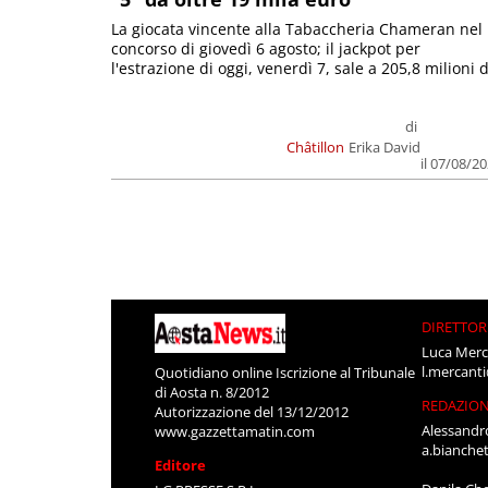
La giocata vincente alla Tabaccheria Chameran nel
concorso di giovedì 6 agosto; il jackpot per
l'estrazione di oggi, venerdì 7, sale a 205,8 milioni d
di
Châtillon
Erika David
il 07/08/2
DIRETTOR
Luca Merc
l.mercant
Quotidiano online Iscrizione al Tribunale
di Aosta n. 8/2012
REDAZIO
Autorizzazione del 13/12/2012
Alessandr
www.gazzettamatin.com
a.bianche
Editore