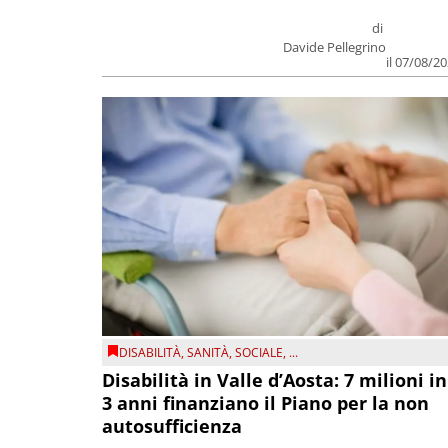
di
Davide Pellegrino
il 07/08/2
DISABILITÀ
,
SANITÀ
,
SOCIALE
, ...
Disabilità in Valle d’Aosta: 7 milioni in
3 anni finanziano il Piano per la non
autosufficienza