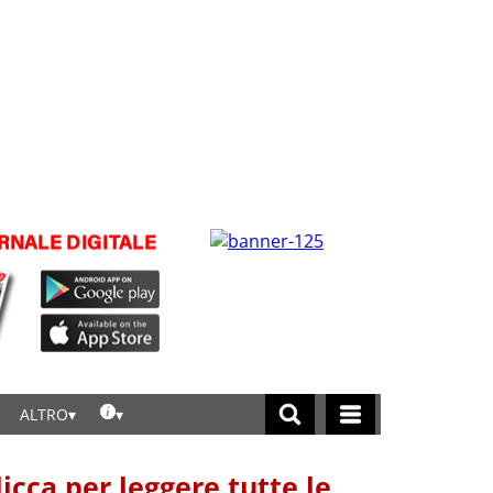
ALTRO
licca per leggere tutte le