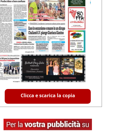
Clicca e scarica la copia