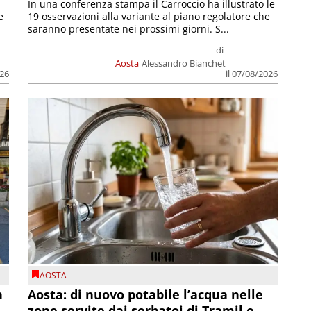
In una conferenza stampa il Carroccio ha illustrato le
e
19 osservazioni alla variante al piano regolatore che
saranno presentate nei prossimi giorni. S...
di
Aosta
Alessandro Bianchet
026
il 07/08/2026
AOSTA
n
Aosta: di nuovo potabile l’acqua nelle
zone servite dai serbatoi di Tramil e