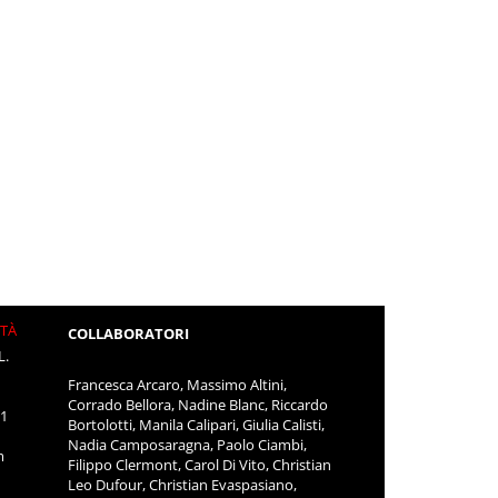
ITÀ
COLLABORATORI
L.
Francesca Arcaro, Massimo Altini,
Corrado Bellora, Nadine Blanc, Riccardo
11
Bortolotti, Manila Calipari, Giulia Calisti,
Nadia Camposaragna, Paolo Ciambi,
m
Filippo Clermont, Carol Di Vito, Christian
Leo Dufour, Christian Evaspasiano,