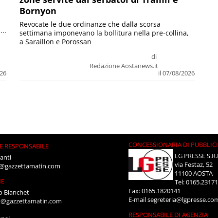
Bornyon
Revocate le due ordinanze che dalla scorsa
...
settimana imponevano la bollitura nella pre-collina,
a Saraillon e Porossan
di
Redazione Aostanews.it
026
il 07/08/2026
CONCESSIONARIA DI PUBBLIC
E RESPONSABILE
LG PRESSE S.R.
anti
via Festaz, 52
i@gazzettamatin.com
11100 AOSTA
NE
Tel: 0165.2317
Fax: 0165.1820141
o Bianchet
E-mail
segreteria@lgpresse.co
t@gazzettamatin.com
RESPONSABILE DI AGENZIA