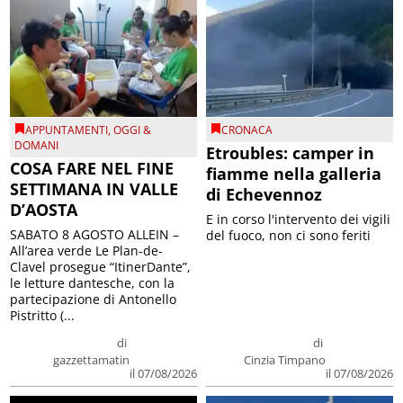
APPUNTAMENTI
,
OGGI &
CRONACA
DOMANI
Etroubles: camper in
COSA FARE NEL FINE
fiamme nella galleria
SETTIMANA IN VALLE
di Echevennoz
D’AOSTA
E in corso l'intervento dei vigili
SABATO 8 AGOSTO ALLEIN –
del fuoco, non ci sono feriti
All’area verde Le Plan-de-
Clavel prosegue “ItinerDante”,
le letture dantesche, con la
partecipazione di Antonello
Pistritto (...
di
di
gazzettamatin
Cinzia Timpano
il 07/08/2026
il 07/08/2026