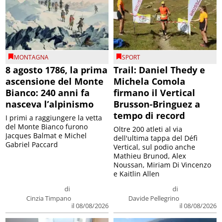
MONTAGNA
SPORT
8 agosto 1786, la prima
Trail: Daniel Thedy e
ascensione del Monte
Michela Comola
Bianco: 240 anni fa
firmano il Vertical
nasceva l’alpinismo
Brusson-Bringuez a
tempo di record
I primi a raggiungere la vetta
del Monte Bianco furono
Oltre 200 atleti al via
Jacques Balmat e Michel
dell'ultima tappa del Défì
Gabriel Paccard
Vertical, sul podio anche
Mathieu Brunod, Alex
Noussan, Miriam Di Vincenzo
e Kaitlin Allen
di
di
Cinzia Timpano
Davide Pellegrino
il 08/08/2026
il 08/08/2026