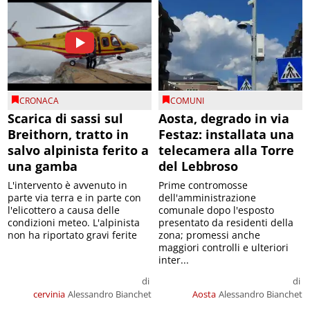
CRONACA
COMUNI
Scarica di sassi sul
Aosta, degrado in via
Breithorn, tratto in
Festaz: installata una
salvo alpinista ferito a
telecamera alla Torre
una gamba
del Lebbroso
L'intervento è avvenuto in
Prime contromosse
parte via terra e in parte con
dell'amministrazione
l'elicottero a causa delle
comunale dopo l'esposto
condizioni meteo. L'alpinista
presentato da residenti della
non ha riportato gravi ferite
zona; promessi anche
maggiori controlli e ulteriori
inter...
di
di
cervinia
Alessandro Bianchet
Aosta
Alessandro Bianchet