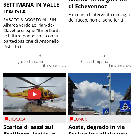
SETTIMANA IN VALLE
di Echevennoz
D’AOSTA
E in corso l'intervento dei vigili
SABATO 8 AGOSTO ALLEIN –
del fuoco, non ci sono feriti
All’area verde Le Plan-de-
Clavel prosegue “ItinerDante”,
le letture dantesche, con la
partecipazione di Antonello
Pistritto (...
di
di
gazzettamatin
Cinzia Timpano
il 07/08/2026
il 07/08/2026
CRONACA
COMUNI
Scarica di sassi sul
Aosta, degrado in via
Breithorn, tratto in
Festaz: installata una