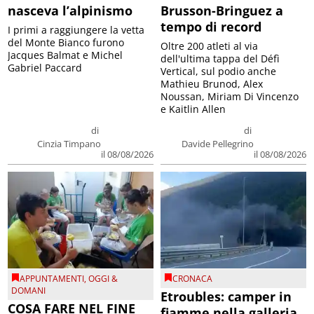
nasceva l’alpinismo
Brusson-Bringuez a
tempo di record
I primi a raggiungere la vetta
del Monte Bianco furono
Oltre 200 atleti al via
Jacques Balmat e Michel
dell'ultima tappa del Défì
Gabriel Paccard
Vertical, sul podio anche
Mathieu Brunod, Alex
Noussan, Miriam Di Vincenzo
e Kaitlin Allen
di
di
Cinzia Timpano
Davide Pellegrino
il 08/08/2026
il 08/08/2026
APPUNTAMENTI
,
OGGI &
CRONACA
DOMANI
Etroubles: camper in
COSA FARE NEL FINE
fiamme nella galleria