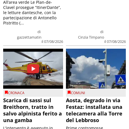
All’area verde Le Plan-de-
Clavel prosegue “ItinerDante”,
le letture dantesche, con la
partecipazione di Antonello
Pistritto (...
di
di
gazzettamatin
Cinzia Timpano
il 07/08/2026
il 07/08/2026
CRONACA
COMUNI
Scarica di sassi sul
Aosta, degrado in via
Breithorn, tratto in
Festaz: installata una
salvo alpinista ferito a
telecamera alla Torre
una gamba
del Lebbroso
L'intervento è avvenuto in
Prime contromosse