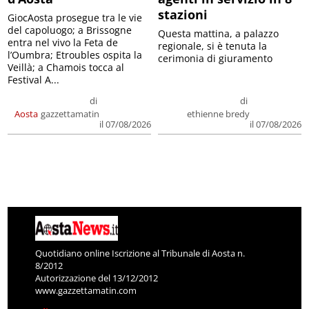
stazioni
GiocAosta prosegue tra le vie
del capoluogo; a Brissogne
Questa mattina, a palazzo
entra nel vivo la Feta de
regionale, si è tenuta la
l’Oumbra; Etroubles ospita la
cerimonia di giuramento
Veillà; a Chamois tocca al
Festival A...
di
di
Aosta
gazzettamatin
ethienne bredy
il 07/08/2026
il 07/08/2026
Quotidiano online Iscrizione al Tribunale di Aosta n.
8/2012
Autorizzazione del 13/12/2012
www.gazzettamatin.com