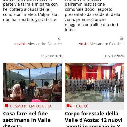
parte via terra e in parte con
dell'amministrazione
l'elicottero a causa delle
comunale dopo l'esposto
condizioni meteo. L'alpinista
presentato da residenti della
non ha riportato gravi ferite
zona; promessi anche
maggiori controlli e ulteriori
inter...
di
di
cervinia
Alessandro Bianchet
Aosta
Alessandro Bianchet
il 07/08/2026
il 07/08/2026
TURISMO & TEMPO LIBERO
ATTUALITA'
Cosa fare nel fine
Corpo forestale della
settimana in Valle
Valle d’Aosta: 12 nuovi
d’Aosta
agenti in servizio in 8