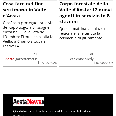
Cosa fare nel fine
Corpo forestale della
settimana in Valle
Valle d’Aosta: 12 nuovi
d’Aosta
agenti in servizio in 8
stazioni
GiocAosta prosegue tra le vie
del capoluogo; a Brissogne
Questa mattina, a palazzo
entra nel vivo la Feta de
regionale, si è tenuta la
l’Oumbra; Etroubles ospita la
cerimonia di giuramento
Veillà; a Chamois tocca al
Festival A...
di
di
Aosta
gazzettamatin
ethienne bredy
il 07/08/2026
il 07/08/2026
Quotidiano online Iscrizione al Tribunale di Aosta n.
8/2012