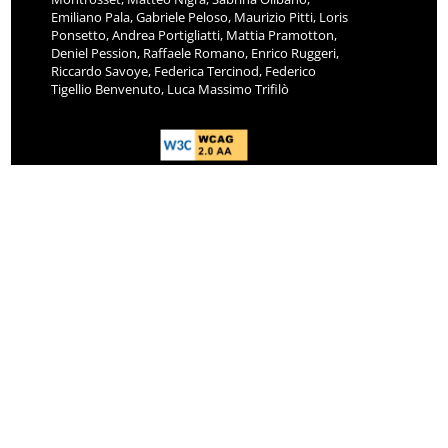
Emiliano Pala, Gabriele Peloso, Maurizio Pitti, Loris
Ponsetto, Andrea Portigliatti, Mattia Pramotton,
Deniel Pession, Raffaele Romano, Enrico Ruggeri,
Riccardo Savoye, Federica Tercinod, Federico
Tigellio Benvenuto, Luca Massimo Trifilò