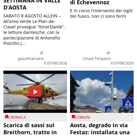
SETTIMANA IN VALLE
di Echevennoz
D’AOSTA
E in corso l'intervento dei vigili
SABATO 8 AGOSTO ALLEIN –
del fuoco, non ci sono feriti
All’area verde Le Plan-de-
Clavel prosegue “ItinerDante”,
le letture dantesche, con la
partecipazione di Antonello
Pistritto (...
di
di
gazzettamatin
Cinzia Timpano
il 07/08/2026
il 07/08/2026
CRONACA
COMUNI
Scarica di sassi sul
Aosta, degrado in via
Breithorn, tratto in
Festaz: installata una