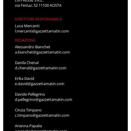
via Festaz, 52 11100 AOSTA
DIRETTORE RESPONSABILE
Luca Mercanti
l.mercanti@gazzettamatin.com
REDAZIONE
Alessandro Bianchet
a.bianchet@gazzettamatin.com
Danila Chenal
d.chenal@gazzettamatin.com
Erika David
e.david@gazzettamatin.com
Davide Pellegrino
d.pellegrino@gazzettamatin.com
Cinzia Timpano
c.timpano@gazzettamatin.com
Arianna Papalia
a.papalia@gazzettamatin.com