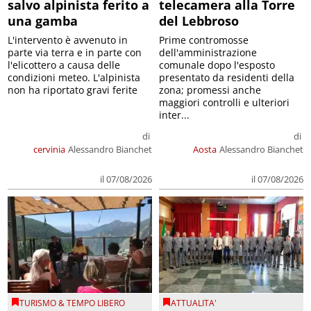
salvo alpinista ferito a
telecamera alla Torre
una gamba
del Lebbroso
L'intervento è avvenuto in
Prime contromosse
parte via terra e in parte con
dell'amministrazione
l'elicottero a causa delle
comunale dopo l'esposto
condizioni meteo. L'alpinista
presentato da residenti della
non ha riportato gravi ferite
zona; promessi anche
maggiori controlli e ulteriori
inter...
di
di
cervinia
Alessandro Bianchet
Aosta
Alessandro Bianchet
il 07/08/2026
il 07/08/2026
TURISMO & TEMPO LIBERO
ATTUALITA'