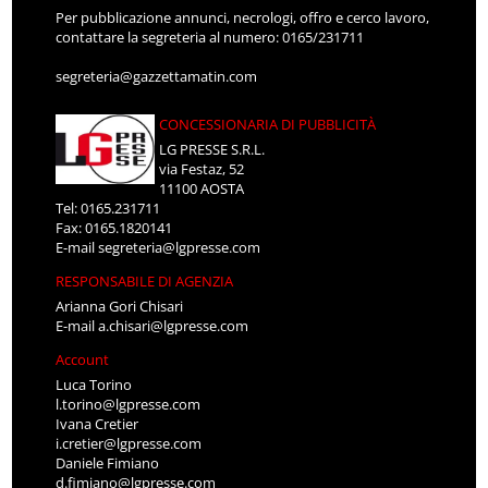
Per pubblicazione annunci, necrologi, offro e cerco lavoro,
contattare la segreteria al numero: 0165/231711
segreteria@gazzettamatin.com
CONCESSIONARIA DI PUBBLICITÀ
LG PRESSE S.R.L.
via Festaz, 52
11100 AOSTA
Tel: 0165.231711
Fax: 0165.1820141
E-mail
segreteria@lgpresse.com
RESPONSABILE DI AGENZIA
Arianna Gori Chisari
E-mail
a.chisari@lgpresse.com
Account
Luca Torino
l.torino@lgpresse.com
Ivana Cretier
i.cretier@lgpresse.com
Daniele Fimiano
d.fimiano@lgpresse.com