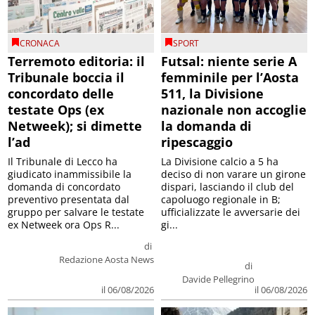
CRONACA
SPORT
Terremoto editoria: il
Futsal: niente serie A
Tribunale boccia il
femminile per l’Aosta
concordato delle
511, la Divisione
testate Ops (ex
nazionale non accoglie
Netweek); si dimette
la domanda di
l’ad
ripescaggio
Il Tribunale di Lecco ha
La Divisione calcio a 5 ha
giudicato inammissibile la
deciso di non varare un girone
domanda di concordato
dispari, lasciando il club del
preventivo presentata dal
capoluogo regionale in B;
gruppo per salvare le testate
ufficializzate le avversarie dei
ex Netweek ora Ops R...
gi...
di
Redazione Aosta News
di
Davide Pellegrino
il 06/08/2026
il 06/08/2026