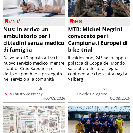
SANITÀ
SPORT
Nus: in arrivo un
MTB: Michel Negrini
ambulatorio per i
convocato per i
cittadini senza medico
Campionati Europei di
di famiglia
bike trial
Da venerdì 7 agosto attivo il
Il valdostano, 24° nella tappa
nuovo servizio medico, mentre
polacca di Coppa del Mondo,
il dottor Gino Sapone si è
sarà al via della rassegna
detto disponibile a proseguire
continentale che scatta oggi a
nel servizio alla comunità
Valberg
di
di
Nus
Fausto Vassoney
Davide Pellegrino
il 06/08/2026
il 06/08/2026