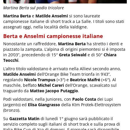
Martina Berta sul podio tricolore
Martina Berta
e
Matilde Anselmi
si sono laureate
campionesse italiane di short track a La Salle. I titoli sono stati
assegnati oggi, nella località della Valdigne.
Berta e Anselmi campionesse italiane
Nonostante un raffreddore,
Martina Berta
ha stretto i denti e
piazzato la zampata. L’alpina di origini piemontesi si è imposta
in 20’03”, precedendo di 15″
Greta Seiwald
e di 50″
Chiara
Teocchi
.
L’altro titolo valdostano è arrivato nella Allievi secondo anno,
Matilde Anselmi
dell’Orange Bike Team trionfa in 9’43”,
regolando
Nicole Trampus
(+3″) e
Beatrice Maifré
(+6″). Al
maschile, beffato
Michel Careri
dell’Orange, scavalcato sul
traguardo da
Matteo Jacopo Putaggio
.
Podi valdostani, nella Juniores, con
Paolo Costa
dei Lupi
(argento) ed
Elisa Giangrasso
della Ktm Protek-Elettrosystem
(bronzo).
Su
Gazzetta Matin
di lunedì 1° giugno sarà pubblicato il
servizio completo sugli italiani di short track e sulla prova di
Italia Bike Cup di Xco di domani. Il giornale sarà disponibile