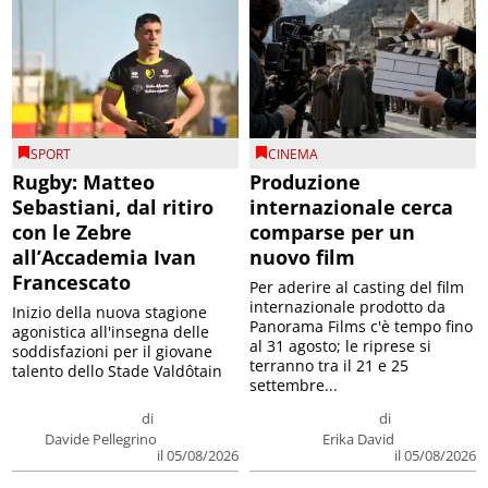
SPORT
CINEMA
Rugby: Matteo
Produzione
Sebastiani, dal ritiro
internazionale cerca
con le Zebre
comparse per un
all’Accademia Ivan
nuovo film
Francescato
Per aderire al casting del film
internazionale prodotto da
Inizio della nuova stagione
Panorama Films c'è tempo fino
agonistica all'insegna delle
al 31 agosto; le riprese si
soddisfazioni per il giovane
terranno tra il 21 e 25
talento dello Stade Valdôtain
settembre...
di
di
Davide Pellegrino
Erika David
il 05/08/2026
il 05/08/2026