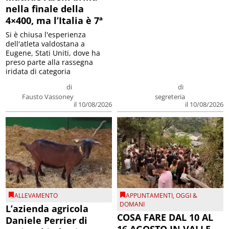
nella finale della
4×400, ma l’Italia è 7ª
Si è chiusa l'esperienza
dell'atleta valdostana a
Eugene, Stati Uniti, dove ha
preso parte alla rassegna
iridata di categoria
di
di
Fausto Vassoney
segreteria
il 10/08/2026
il 10/08/2026
ALLEVAMENTO
APPUNTAMENTI
,
OGGI &
DOMANI
L’azienda agricola
COSA FARE DAL 10 AL
Daniele Perrier di
16 AGOSTO IN VALLE