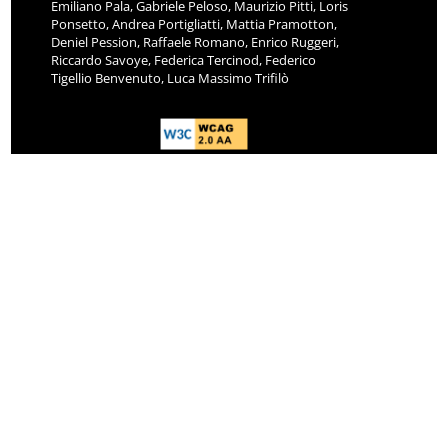
Emiliano Pala, Gabriele Peloso, Maurizio Pitti, Loris
Ponsetto, Andrea Portigliatti, Mattia Pramotton,
Deniel Pession, Raffaele Romano, Enrico Ruggeri,
Riccardo Savoye, Federica Tercinod, Federico
Tigellio Benvenuto, Luca Massimo Trifilò