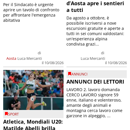
d’Aosta apre i sentieri
Per il Sindacato è urgente
a tutti
aprire un tavolo di confronto
per affrontare l'emergenza
Da agosto a ottobre, è
abitativa
possibile iscriversi a nove
escursioni gratuite e aperte a
tutti in sei comuni valdostani:
un'esperienza alpina
condivisa grazi...
di
di
Aosta
Luca Mercanti
Luca Mercanti
il 10/08/2026
il 10/08/2026
ANNUNCI
ANNUNCI DEI LETTORI
LAVORO 2. lavoro domanda
CERCO LAVORO signore 59
enne, italiano e volenteroso,
amante degli animali e
montagna cerca lavoro come
SPORT
garzone in alpeggio, ...
Atletica, Mondiali U20:
Matilde Abelli brilla