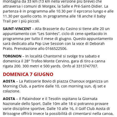
montagna da 33 km (13 km nella versione più breve) che
attraversa i comuni di Morgex, la Salle e Pré-Saint-Didier. La
partenza è in programma alle 10.30 per il eprcorso lungo e alle
11.30 per quello corto. In programma alle 18 anche il baby
Trail per i più piccoli.
SAINT-VINCENT
– Alla Brasserie du Casino si tiene alle 20 un
appuntamento con “Les Soirées”, ciclo di cene-spettacolo in
programma per tutto il mese di giugno. Questo appuntamento
sarà dedicato alla Pop Live Session con la voce di Deborah
Prato. Prenotazione allo 0166522506.
TORGNON
– In località Chantorné si svolge tra sabato e
domenica il 28° Trofeo Monte Cervino, gara di tiro a canna
rigata 200. 300 metri e 500 yards. Onfo al 3313747707.
DOMENICA 7 GIUGNO
AOSTA
– La Patisserie Bovio di piazza Chanoux organizza un
Morning Club, a partire dalle 10, con morning sun, dj set e
colazione.
AOSTA
– Il Palaindoor e il Tesolin ospitano la Giornata
Nazionale dello Sport. Dalle 10m alle 18 si potranno provare
varie discipline sportive. Dalle 10 alle 16, il Golf Club Aosta di
Brissogne offrirà invece la possibilità di cimentarsi nella canoa,