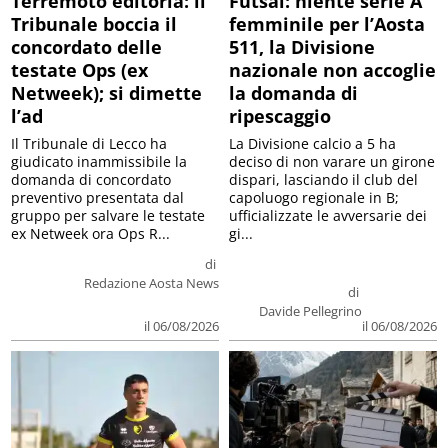
Terremoto editoria: il
Futsal: niente serie A
Tribunale boccia il
femminile per l’Aosta
concordato delle
511, la Divisione
testate Ops (ex
nazionale non accoglie
Netweek); si dimette
la domanda di
l’ad
ripescaggio
Il Tribunale di Lecco ha
La Divisione calcio a 5 ha
giudicato inammissibile la
deciso di non varare un girone
domanda di concordato
dispari, lasciando il club del
preventivo presentata dal
capoluogo regionale in B;
gruppo per salvare le testate
ufficializzate le avversarie dei
ex Netweek ora Ops R...
gi...
di
Redazione Aosta News
di
Davide Pellegrino
il 06/08/2026
il 06/08/2026