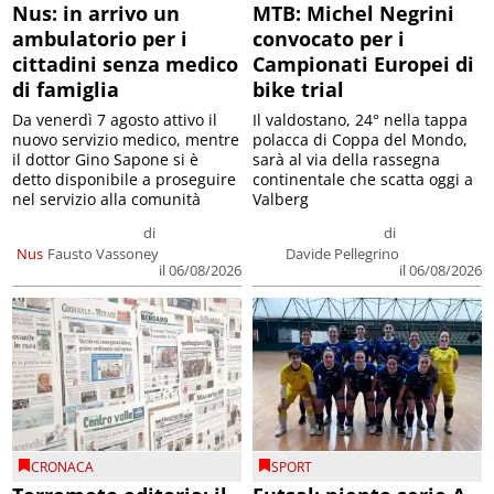
Nus: in arrivo un
MTB: Michel Negrini
ambulatorio per i
convocato per i
cittadini senza medico
Campionati Europei di
di famiglia
bike trial
Da venerdì 7 agosto attivo il
Il valdostano, 24° nella tappa
nuovo servizio medico, mentre
polacca di Coppa del Mondo,
il dottor Gino Sapone si è
sarà al via della rassegna
detto disponibile a proseguire
continentale che scatta oggi a
nel servizio alla comunità
Valberg
di
di
Nus
Fausto Vassoney
Davide Pellegrino
il 06/08/2026
il 06/08/2026
CRONACA
SPORT