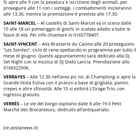
Si apre alle 9 con la pesatura e iscrizione degli animali, per
proseguire alle 11 con i sorteggi. I combattimenti inizieranno
alle 13.30, mentre la premiazione è prevista alle 17.30.
SAINT-MARCEL
– Al castello di Saint-Marcel va in scena dalle
15 alle 18 un pomeriggio di giochi in scatola adatto a tutte le
fasce di età. Per info chiamare lo 0165778407.
SAINT-VINCENT
– Alla Brasserie du Casino alle 20 proseguono
“Les Soirées”, ciclo di cene-spettacolo in programma per tutto il
mese di giugno. Questo appuntamento sarà dedicato alla Dj
Set Night con la musica di Dj Dodo Lancia. Prenotazione allo
0166522506.
VERRAYES
– Alle 12.30 nell’area pic nic di Champlong si apre la
Grande Festa Estiva con il pranzo a base di grigliata, panini,
crepes e altre sfiziosità. Alle 15 si esibirà L’Orage Trio, con
ingresso gratuito.
VERRÈS
– Le vie del borgo ospitano dalle 8 alle 19 il Petit
Marché des Brocanteurs, dedicato all’antiquariato.
(re.aostanews.it)