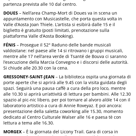
partenza prevista alle 10 dal centro.
DOUES
– Nell’area Champ-Mort di Doues va in scena un
appuntamento con Musicastelle, che porta questa volta in
Valle d’Aosta Joan Thiele. L’artista si esibirà dalle 15 e il
biglietto è gratuito (posti limitati, prenotazione sulla
piattaforma Valle d’Aosta Booking).
FÉNIS
– Prosegue il 52° Raduno delle bande musicali
valdostane: nel paese alle 14 si ritrovano i gruppi musicali,
mentre alle 17 nell’area verde di Tsanté de Bouva ci saranno
l’esecuzione della Marcia Convegno e i discorsi delle autorità.
Si chiude alle 20.30 con la cena.
GRESSONEY-SAINT-JEAN
– La biblioteca ospita una giornata di
porte aperte che si aprirà alle 9.45 con la visita guidata degli
spazi. Seguirà una pausa caffè a cura della pro loco, mentre
alle 10.30 si aprirà un’attività di lettura per bambini. Alle 12.30
spazio al pic-nic libero, per poi tornare al alvoro alòle 14 con il
laboratorio artistico a cura di Annie Roveyaz. E poi ancora:
presentazione della saletta coworking alle 15.30, momento
dedicato al Centro Culturale Walser alle 16 e paesa tè con
lettura a tema alle 16.30.
MORGEX
– È la giornata del Licony Trail. Gara di corsa in