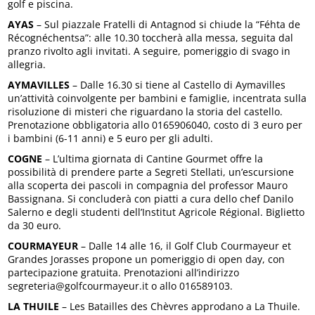
golf e piscina.
AYAS
– Sul piazzale Fratelli di Antagnod si chiude la “Féhta de
Récognéchentsa”: alle 10.30 toccherà alla messa, seguita dal
pranzo rivolto agli invitati. A seguire, pomeriggio di svago in
allegria.
AYMAVILLES
– Dalle 16.30 si tiene al Castello di Aymavilles
un’attività coinvolgente per bambini e famiglie, incentrata sulla
risoluzione di misteri che riguardano la storia del castello.
Prenotazione obbligatoria allo 0165906040, costo di 3 euro per
i bambini (6-11 anni) e 5 euro per gli adulti.
COGNE
– L’ultima giornata di Cantine Gourmet offre la
possibilità di prendere parte a Segreti Stellati, un’escursione
alla scoperta dei pascoli in compagnia del professor Mauro
Bassignana. Si concluderà con piatti a cura dello chef Danilo
Salerno e degli studenti dell’Institut Agricole Régional. Biglietto
da 30 euro.
COURMAYEUR
– Dalle 14 alle 16, il Golf Club Courmayeur et
Grandes Jorasses propone un pomeriggio di open day, con
partecipazione gratuita. Prenotazioni all’indirizzo
segreteria@golfcourmayeur.it o allo 016589103.
LA THUILE
– Les Batailles des Chèvres approdano a La Thuile.