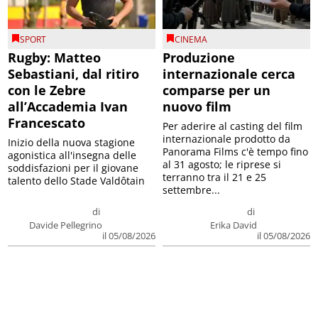
SPORT
CINEMA
Rugby: Matteo
Produzione
Sebastiani, dal ritiro
internazionale cerca
con le Zebre
comparse per un
all’Accademia Ivan
nuovo film
Francescato
Per aderire al casting del film
internazionale prodotto da
Inizio della nuova stagione
Panorama Films c'è tempo fino
agonistica all'insegna delle
al 31 agosto; le riprese si
soddisfazioni per il giovane
terranno tra il 21 e 25
talento dello Stade Valdôtain
settembre...
di
di
Davide Pellegrino
Erika David
il 05/08/2026
il 05/08/2026