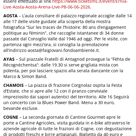
essere effettuato al link
https://www.ticketsms.it/event/Ernia-
Live-Aosta-Aosta-Arena-Live-P8-06-06-2026
.
AOSTA
– L’aula consiliare di palazzo regionale accoglie dalle 14
alle 17 delle visite guidate alla scoperta della mostra
fotografica “Sur les traces de l’histoire: 80 ans d’engagement
politique au féminin”, che raccoglie istantanee di 34 donne
passate dal Consiglio Valle dal 1946 ad oggi. Per le visite, con
partenza ogni mezz’ora, si consiglia la prenotazione
all’indirizzo aosta@faigiovani.fondoambiente.it.
AYAS
– Sul piazzale Fratelli di Antagnod prosegue la “Féhta de
Récognéchentsa”: dalle 19.30 si serve grigliata mista con
polenta, per poi lasciare spazio alla serata danzante con la
Marco & Simon Band.
CHAMOIS
– La piazza di frazione Corgnolaz ospita la Festa
d’Estate, che si apre alle 12 con il pranzo conviviale
impreziosito dai sapori autentici del territorio. Alle 16 Seguirà
un concerto con la Blues Power Band. Menu a 30 euro,
bevande escluse.
COGNE
– La seconda giornata di Cantine Gourmet apre le
porte a Cantine Agricoles, visita guidata in e-bike attraverso le
aziende agricole di tutte le frazioni di Cogne, con degustazione
di prodotti freschi e birre artigianali. Biglietto da 40 euro e