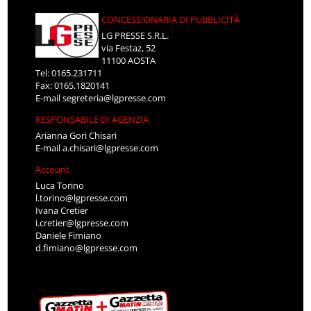
CONCESSIONARIA DI PUBBLICITÀ
LG PRESSE S.R.L.
via Festaz, 52
11100 AOSTA
Tel: 0165.231711
Fax: 0165.1820141
E-mail
segreteria@lgpresse.com
RESPONSABILE DI AGENZIA
Arianna Gori Chisari
E-mail
a.chisari@lgpresse.com
Account
Luca Torino
l.torino@lgpresse.com
Ivana Cretier
i.cretier@lgpresse.com
Daniele Fimiano
d.fimiano@lgpresse.com