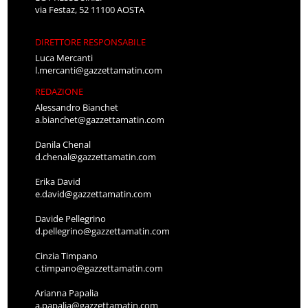
via Festaz, 52 11100 AOSTA
DIRETTORE RESPONSABILE
Luca Mercanti
l.mercanti@gazzettamatin.com
REDAZIONE
Alessandro Bianchet
a.bianchet@gazzettamatin.com
Danila Chenal
d.chenal@gazzettamatin.com
Erika David
e.david@gazzettamatin.com
Davide Pellegrino
d.pellegrino@gazzettamatin.com
Cinzia Timpano
c.timpano@gazzettamatin.com
Arianna Papalia
a.papalia@gazzettamatin.com