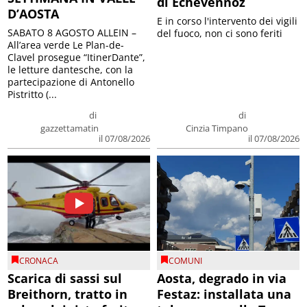
di Echevennoz
D’AOSTA
E in corso l'intervento dei vigili
SABATO 8 AGOSTO ALLEIN –
del fuoco, non ci sono feriti
All’area verde Le Plan-de-
Clavel prosegue “ItinerDante”,
le letture dantesche, con la
partecipazione di Antonello
Pistritto (...
di
di
gazzettamatin
Cinzia Timpano
il 07/08/2026
il 07/08/2026
CRONACA
COMUNI
Scarica di sassi sul
Aosta, degrado in via
Breithorn, tratto in
Festaz: installata una