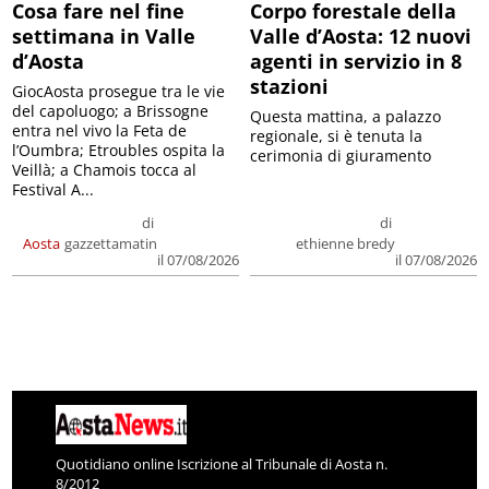
Cosa fare nel fine
Corpo forestale della
settimana in Valle
Valle d’Aosta: 12 nuovi
d’Aosta
agenti in servizio in 8
stazioni
GiocAosta prosegue tra le vie
del capoluogo; a Brissogne
Questa mattina, a palazzo
entra nel vivo la Feta de
regionale, si è tenuta la
l’Oumbra; Etroubles ospita la
cerimonia di giuramento
Veillà; a Chamois tocca al
Festival A...
di
di
Aosta
gazzettamatin
ethienne bredy
il 07/08/2026
il 07/08/2026
Quotidiano online Iscrizione al Tribunale di Aosta n.
8/2012