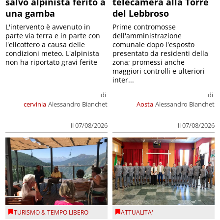
salvo alpinista ferito a
telecamera alla Torre
una gamba
del Lebbroso
L'intervento è avvenuto in
Prime contromosse
parte via terra e in parte con
dell'amministrazione
l'elicottero a causa delle
comunale dopo l'esposto
condizioni meteo. L'alpinista
presentato da residenti della
non ha riportato gravi ferite
zona; promessi anche
maggiori controlli e ulteriori
inter...
di
di
cervinia
Alessandro Bianchet
Aosta
Alessandro Bianchet
il 07/08/2026
il 07/08/2026
TURISMO & TEMPO LIBERO
ATTUALITA'