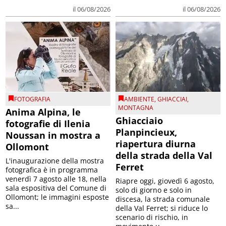
il 06/08/2026
il 06/08/2026
FOTOGRAFIA
AMBIENTE
,
GHIACCIAI
,
MONTAGNA
Anima Alpina, le
Ghiacciaio
fotografie di Ilenia
Planpincieux,
Noussan in mostra a
riapertura diurna
Ollomont
della strada della Val
L'inaugurazione della mostra
Ferret
fotografica è in programma
venerdì 7 agosto alle 18, nella
Riapre oggi, giovedì 6 agosto,
sala espositiva del Comune di
solo di giorno e solo in
Ollomont; le immagini esposte
discesa, la strada comunale
sa...
della Val Ferret; si riduce lo
scenario di rischio, in