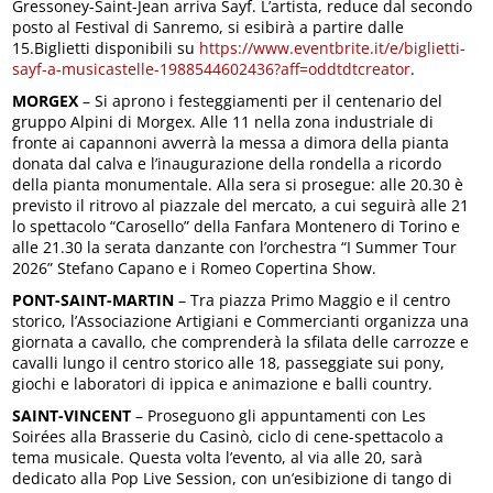
Gressoney-Saint-Jean arriva Sayf. L’artista, reduce dal secondo
posto al Festival di Sanremo, si esibirà a partire dalle
15.Biglietti disponibili su
https://www.eventbrite.it/e/biglietti-
sayf-a-musicastelle-1988544602436?aff=oddtdtcreator
.
MORGEX
– Si aprono i festeggiamenti per il centenario del
gruppo Alpini di Morgex. Alle 11 nella zona industriale di
fronte ai capannoni avverrà la messa a dimora della pianta
donata dal calva e l’inaugurazione della rondella a ricordo
della pianta monumentale. Alla sera si prosegue: alle 20.30 è
previsto il ritrovo al piazzale del mercato, a cui seguirà alle 21
lo spettacolo “Carosello” della Fanfara Montenero di Torino e
alle 21.30 la serata danzante con l’orchestra “I Summer Tour
2026” Stefano Capano e i Romeo Copertina Show.
PONT-SAINT-MARTIN
– Tra piazza Primo Maggio e il centro
storico, l’Associazione Artigiani e Commercianti organizza una
giornata a cavallo, che comprenderà la sfilata delle carrozze e
cavalli lungo il centro storico alle 18, passeggiate sui pony,
giochi e laboratori di ippica e animazione e balli country.
SAINT-VINCENT
– Proseguono gli appuntamenti con Les
Soirées alla Brasserie du Casinò, ciclo di cene-spettacolo a
tema musicale. Questa volta l’evento, al via alle 20, sarà
dedicato alla Pop Live Session, con un’esibizione di tango di