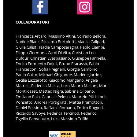
COLLABORATORI
Francesca Arcaro, Massimo Altini, Corrado Bellora,
Nadine Blanc, Riccardo Bortolotti, Manila Calipari,
Giulia Calisti, Nadia Camposaragna, Paolo Ciambi,
Filippo Clermont, Carol Di Vito, Christian Leo
Dufour, Christian Evaspasiano, Giuseppe Farinella,
Enrico Formento Dojot, Bruno Fracasso, Fabio
Francesconi, Sofia Fregnani, Giorgia Gambino,
Paolo Gatto, Michael Ghignone, Marlène Jorrioz,
Cecilia Lazzarotto, Giacomo Mangano, Angela
Marrelli, Federico Mecca, Luca Mauro Melloni, Marc
Montrosset, Matteo Nigra, Sabrina Olibano,
Emiliano Pala, Gabriele Peloso, Maurizio Pitti, Loris
Ponsetto, Andrea Portigliatti, Mattia Pramotton,
Deniel Pession, Raffaele Romano, Enrico Ruggeri,
Riccardo Savoye, Federica Tercinod, Federico
Tigellio Benvenuto, Luca Massimo Trifilò