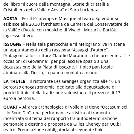
del libro “Il cuore della montagna. Storie di cristalli e
Cristalliers della Valle d’Aosta” di Sara Lucianaz.
AOSTA
– Per il Printemps e Musique al teatro Splendor si
esibisce alle 20.30 l’Orchestra da Camera del Conservatoire de
la Vallée d’Aoste con musiche di Vivaldi, Mozart e Bartók.
Ingresso libero
ISSOGNE
– Nella sala parrocchiale “Il Melograno” va in scena
un appuntamento della rassegna “Assaggi d’Autore”.
Protagonista lo scrittore Claudio Morandini, che presenterà “Le
occasioni di Giovanna”, per poi lasciare spazio a una
degustazione della Piata di Issogne, il tipico pan locale,
abbinato alla Fiocca, la panna montata a mano.
LA THUILE
– Il ristorante Les Granges organizza alle 16 un
percorso enogastronomici dedicato alla degustazione di
prodotti tipici della tradizione valdostana. Il prezzo è di 17
euro a persona.
QUART
– All’area archeologica di Vollein si tiene “Occasum soli
– Io Sono Dio”, una performance artistica al tramonto,
incentrata sul tema del rapporto tra autodeterminazione
personale e destino e proposta da Gilles Cheney per Qu.bi
teatro. Prenotazione obbligatoria al seguente link