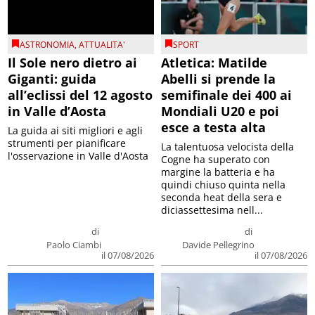
ASTRONOMIA
,
ATTUALITA'
SPORT
Il Sole nero dietro ai
Atletica: Matilde
Giganti: guida
Abelli si prende la
all’eclissi del 12 agosto
semifinale dei 400 ai
in Valle d’Aosta
Mondiali U20 e poi
esce a testa alta
La guida ai siti migliori e agli
strumenti per pianificare
La talentuosa velocista della
l'osservazione in Valle d'Aosta
Cogne ha superato con
margine la batteria e ha
quindi chiuso quinta nella
seconda heat della sera e
diciassettesima nell...
di
di
Paolo Ciambi
Davide Pellegrino
il 07/08/2026
il 07/08/2026