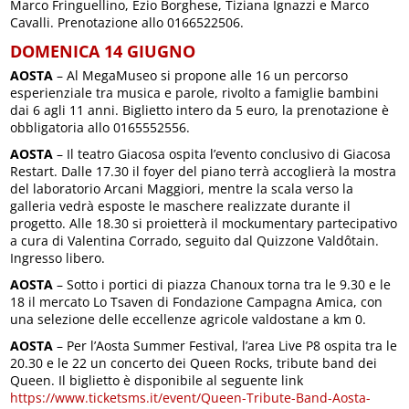
Marco Fringuellino, Ezio Borghese, Tiziana Ignazzi e Marco
Cavalli. Prenotazione allo 0166522506.
DOMENICA 14 GIUGNO
AOSTA
– Al MegaMuseo si propone alle 16 un percorso
esperienziale tra musica e parole, rivolto a famiglie bambini
dai 6 agli 11 anni. Biglietto intero da 5 euro, la prenotazione è
obbligatoria allo 0165552556.
AOSTA
– Il teatro Giacosa ospita l’evento conclusivo di Giacosa
Restart. Dalle 17.30 il foyer del piano terrà accoglierà la mostra
del laboratorio Arcani Maggiori, mentre la scala verso la
galleria vedrà esposte le maschere realizzate durante il
progetto. Alle 18.30 si proietterà il mockumentary partecipativo
a cura di Valentina Corrado, seguito dal Quizzone Valdôtain.
Ingresso libero.
AOSTA
– Sotto i portici di piazza Chanoux torna tra le 9.30 e le
18 il mercato Lo Tsaven di Fondazione Campagna Amica, con
una selezione delle eccellenze agricole valdostane a km 0.
AOSTA
– Per l’Aosta Summer Festival, l’area Live P8 ospita tra le
20.30 e le 22 un concerto dei Queen Rocks, tribute band dei
Queen. Il biglietto è disponibile al seguente link
https://www.ticketsms.it/event/Queen-Tribute-Band-Aosta-