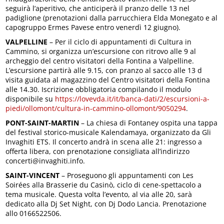
seguirà l’aperitivo, che anticiperà il pranzo delle 13 nel
padiglione (prenotazioni dalla parrucchiera Elda Monegato e al
capogruppo Ermes Pavese entro venerdì 12 giugno).
VALPELLINE
– Per il ciclo di appuntamenti di Cultura in
Cammino, si organizza un’escursione con ritrovo alle 9 al
archeggio del centro visitatori della Fontina a Valpelline.
L’escursione partirà alle 9.15, con pranzo al sacco alle 13 d
visita guidata al magazzino del Centro visitatori della Fontina
alle 14.30. Iscrizione obbligatoria compilando il modulo
disponibile su
https://lovevda.it/it/banca-dati/2/escursioni-a-
piedi/ollomont/cultura-in-cammino-ollomont/9050294
.
PONT-SAINT-MARTIN
– La chiesa di Fontaney ospita una tappa
del festival storico-musicale Kalendamaya, organizzato da Gli
Invaghiti ETS. Il concerto andrà in scena alle 21: ingresso a
offerta libera, con prenotazione consigliata all’indirizzo
concerti@invaghiti.info.
SAINT-VINCENT
– Proseguono gli appuntamenti con Les
Soirées alla Brasserie du Casinò, ciclo di cene-spettacolo a
tema musicale. Questa volta l’evento, al via alle 20, sarà
dedicato alla Dj Set Night, con Dj Dodo Lancia. Prenotazione
allo 0166522506.