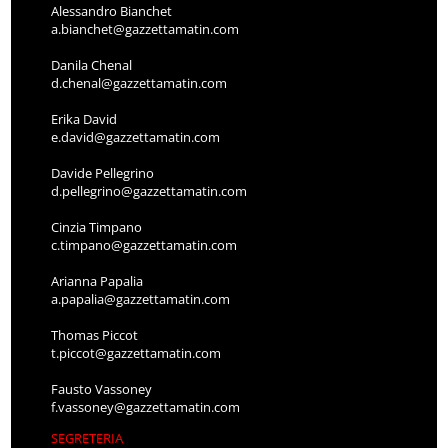
Alessandro Bianchet
a.bianchet@gazzettamatin.com
Danila Chenal
d.chenal@gazzettamatin.com
Erika David
e.david@gazzettamatin.com
Davide Pellegrino
d.pellegrino@gazzettamatin.com
Cinzia Timpano
c.timpano@gazzettamatin.com
Arianna Papalia
a.papalia@gazzettamatin.com
Thomas Piccot
t.piccot@gazzettamatin.com
Fausto Vassoney
f.vassoney@gazzettamatin.com
SEGRETERIA