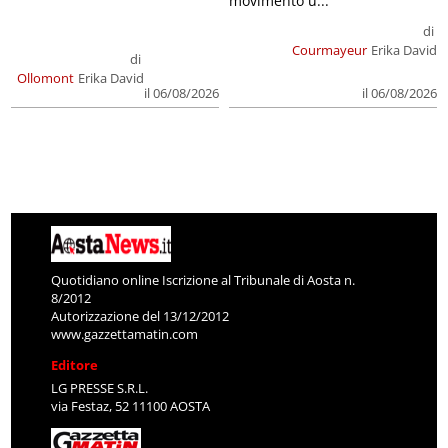
movimento u...
di
Courmayeur
Erika David
di
Ollomont
Erika David
il 06/08/2026
il 06/08/2026
Quotidiano online Iscrizione al Tribunale di Aosta n.
8/2012
Autorizzazione del 13/12/2012
www.gazzettamatin.com
Editore
LG PRESSE S.R.L.
via Festaz, 52 11100 AOSTA