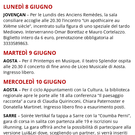
LUNEDÌ 8 GIUGNO
JOVENÇAN
– Per le Lundis des Anciens Remèdes, la sala
consiliare accoglie alle 20.30 l’incontro “Un apothicaire au
XVème siècle”, incentrato sulla figura di uno speziale del tardo
Medioevo. Interverranno Omar Borettaz e Mauro Cortelazzo.
Biglietto intero da 6 euro, prenotazione obbligatoria al
3333589863.
MARTEDÌ 9 GIUGNO
AOSTA
– Per il Printemps en Musique, il teatro Splendor ospita
alle 20.30 il concerto di fine anno de Liceo Musicale di Aosta.
Ingresso libero.
MERCOLEDÌ 10 GIUGNO
AOSTA
– Per il ciclo Appuntamenti con la Cultura, la biblioteca
regionale apre le porte alle 18 alla conferenza “Il paesaggio
racconta” a cura di Claudia Quirinconi, Chiara Paternoster e
Donatella Martinet. Ingresso libero fino a esaurimento posti.
SARRE
– Soirée Vertikal fa tappa a Sarre con la “Coumba Perni”,
gara di corsa in salita con partenza alle 19 e iscrizioni su
iRunning. La gara offrirà anche la possibilità di partecipare alla
versione Lui&Lei dove, scegliendo un partner, si verrà inseriti