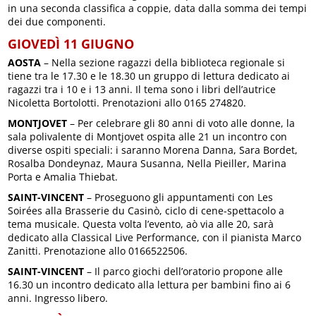
in una seconda classifica a coppie, data dalla somma dei tempi
dei due componenti.
GIOVEDÌ 11 GIUGNO
AOSTA
– Nella sezione ragazzi della biblioteca regionale si
tiene tra le 17.30 e le 18.30 un gruppo di lettura dedicato ai
ragazzi tra i 10 e i 13 anni. Il tema sono i libri dell’autrice
Nicoletta Bortolotti. Prenotazioni allo 0165 274820.
MONTJOVET
– Per celebrare gli 80 anni di voto alle donne, la
sala polivalente di Montjovet ospita alle 21 un incontro con
diverse ospiti speciali: i saranno Morena Danna, Sara Bordet,
Rosalba Dondeynaz, Maura Susanna, Nella Pieiller, Marina
Porta e Amalia Thiebat.
SAINT-VINCENT
– Proseguono gli appuntamenti con Les
Soirées alla Brasserie du Casinò, ciclo di cene-spettacolo a
tema musicale. Questa volta l’evento, aò via alle 20, sarà
dedicato alla Classical Live Performance, con il pianista Marco
Zanitti. Prenotazione allo 0166522506.
SAINT-VINCENT
– Il parco giochi dell’oratorio propone alle
16.30 un incontro dedicato alla lettura per bambini fino ai 6
anni. Ingresso libero.