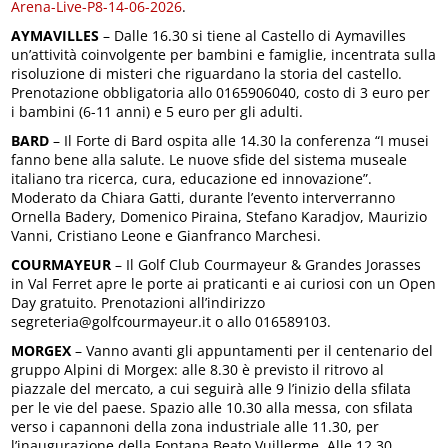
Arena-Live-P8-14-06-2026
.
AYMAVILLES
– Dalle 16.30 si tiene al Castello di Aymavilles
un’attività coinvolgente per bambini e famiglie, incentrata sulla
risoluzione di misteri che riguardano la storia del castello.
Prenotazione obbligatoria allo 0165906040, costo di 3 euro per
i bambini (6-11 anni) e 5 euro per gli adulti.
BARD
– Il Forte di Bard ospita alle 14.30 la conferenza “I musei
fanno bene alla salute. Le nuove sfide del sistema museale
italiano tra ricerca, cura, educazione ed innovazione”.
Moderato da Chiara Gatti, durante l’evento interverranno
Ornella Badery, Domenico Piraina, Stefano Karadjov, Maurizio
Vanni, Cristiano Leone e Gianfranco Marchesi.
COURMAYEUR
– Il Golf Club Courmayeur & Grandes Jorasses
in Val Ferret apre le porte ai praticanti e ai curiosi con un Open
Day gratuito. Prenotazioni all’indirizzo
segreteria@golfcourmayeur.it o allo 016589103.
MORGEX
– Vanno avanti gli appuntamenti per il centenario del
gruppo Alpini di Morgex: alle 8.30 è previsto il ritrovo al
piazzale del mercato, a cui seguirà alle 9 l’inizio della sfilata
per le vie del paese. Spazio alle 10.30 alla messa, con sfilata
verso i capannoni della zona industriale alle 11.30, per
l’inaugurazione della Fontana Beato Vuillerme. Alle 12.30