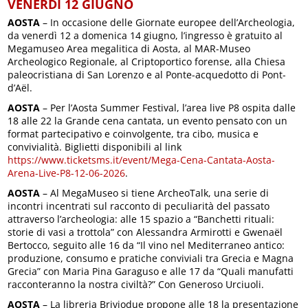
VENERDÌ 12 GIUGNO
AOSTA
– In occasione delle Giornate europee dell’Archeologia,
da venerdì 12 a domenica 14 giugno, l’ingresso è gratuito al
Megamuseo Area megalitica di Aosta, al MAR-Museo
Archeologico Regionale, al Criptoportico forense, alla Chiesa
paleocristiana di San Lorenzo e al Ponte-acquedotto di Pont-
d’Aël.
AOSTA
– Per l’Aosta Summer Festival, l’area live P8 ospita dalle
18 alle 22 la Grande cena cantata, un evento pensato con un
format partecipativo e coinvolgente, tra cibo, musica e
convivialità. Biglietti disponibili al link
https://www.ticketsms.it/event/Mega-Cena-Cantata-Aosta-
Arena-Live-P8-12-06-2026
.
AOSTA
– Al MegaMuseo si tiene ArcheoTalk, una serie di
incontri incentrati sul racconto di peculiarità del passato
attraverso l’archeologia: alle 15 spazio a “Banchetti rituali:
storie di vasi a trottola” con Alessandra Armirotti e Gwenaël
Bertocco, seguito alle 16 da “Il vino nel Mediterraneo antico:
produzione, consumo e pratiche conviviali tra Grecia e Magna
Grecia” con Maria Pina Garaguso e alle 17 da “Quali manufatti
racconteranno la nostra civiltà?” Con Generoso Urciuoli.
AOSTA
– La libreria Briviodue propone alle 18 la presentazione