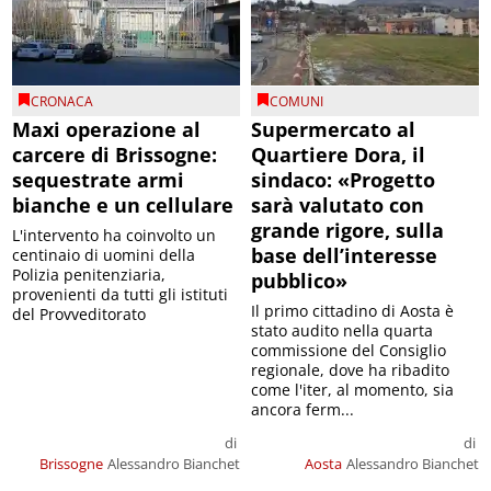
CRONACA
COMUNI
Maxi operazione al
Supermercato al
carcere di Brissogne:
Quartiere Dora, il
sequestrate armi
sindaco: «Progetto
bianche e un cellulare
sarà valutato con
grande rigore, sulla
L'intervento ha coinvolto un
base dell’interesse
centinaio di uomini della
Polizia penitenziaria,
pubblico»
provenienti da tutti gli istituti
Il primo cittadino di Aosta è
del Provveditorato
stato audito nella quarta
commissione del Consiglio
regionale, dove ha ribadito
come l'iter, al momento, sia
ancora ferm...
di
di
Brissogne
Alessandro Bianchet
Aosta
Alessandro Bianchet