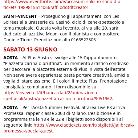
https://www.eventbrite.com/e/occasum-solis-io-sono-dio-
tickets-1989815614066?aff=oddtdtcreator
.
SAINT-VINCENT
– Proseguono gli appuntamenti con Les
Soirées alla Brasserie du Casinò, ciclo di cene-spettacolo a
tema musicale. Questa volta l’evento, al via alle 20, sarà
dedicato al Jazz Live Moon, con il pianista e compositore
Daniele Tione. Prenotazione allo 0166522506.
SABATO 13 GIUGNO
AOSTA
– Al Plus Aosta si svolge alle 15 l’appuntamento
“Piazzetta carina o bruttina”, un momento artistico condiviso
per decorare la piazzetta esterna di Plus in vista dell’estate.
Non serve avere esperienza: basta portare creatività, amici e
voglia di stare assieme. E i colori li mette Plus. Prenotazione
consigliata compilando il form disponibile su
https://lovevda.it/it/banca-dati/2/animazioni-e-
spettacoli/aosta/piazzetta-carina-o-bruttina/9051962
.
AOSTA
– Per l’Aosta Summer Festival, all’area Live P8 arriva
Promessa, rapper classe 2003 di Milano. L’esibizione è in
programma tra le 18 e le 22 e i biglietti sono disponibili al
seguente link:
https://www.ciaotickets.com/it/biglietti/jailbreak-
promessa-special-guest
.