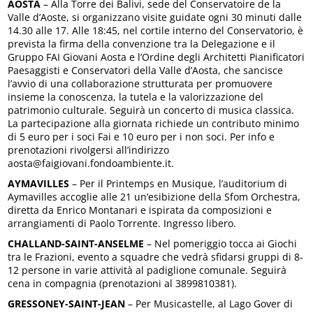
AOSTA
– Alla Torre dei Balivi, sede del Conservatoire de la
Valle d’Aoste, si organizzano visite guidate ogni 30 minuti dalle
14.30 alle 17. Alle 18:45, nel cortile interno del Conservatorio, è
prevista la firma della convenzione tra la Delegazione e il
Gruppo FAI Giovani Aosta e l’Ordine degli Architetti Pianificatori
Paesaggisti e Conservatori della Valle d’Aosta, che sancisce
l’avvio di una collaborazione strutturata per promuovere
insieme la conoscenza, la tutela e la valorizzazione del
patrimonio culturale. Seguirà un concerto di musica classica.
La partecipazione alla giornata richiede un contributo minimo
di 5 euro per i soci Fai e 10 euro per i non soci. Per info e
prenotazioni rivolgersi all’indirizzo
aosta@faigiovani.fondoambiente.it.
AYMAVILLES
– Per il Printemps en Musique, l’auditorium di
Aymavilles accoglie alle 21 un’esibizione della Sfom Orchestra,
diretta da Enrico Montanari e ispirata da composizioni e
arrangiamenti di Paolo Torrente. Ingresso libero.
CHALLAND-SAINT-ANSELME
– Nel pomeriggio tocca ai Giochi
tra le Frazioni, evento a squadre che vedrà sfidarsi gruppi di 8-
12 persone in varie attività al padiglione comunale. Seguirà
cena in compagnia (prenotazioni al 3899810381).
GRESSONEY-SAINT-JEAN
– Per Musicastelle, al Lago Gover di