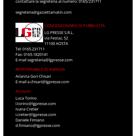
contattare la segreteria al numero: 0165/231711
segreteria@gazzettamatin.com
CONCESSIONARIA DI PUBBLICITÀ
LG PRESSE S.R.L.
via Festaz, 52
11100 AOSTA
Tel: 0165.231711
Fax: 0165.1820141
E-mail
segreteria@lgpresse.com
RESPONSABILE DI AGENZIA
Arianna Gori Chisari
E-mail
a.chisari@lgpresse.com
Account
Luca Torino
l.torino@lgpresse.com
Ivana Cretier
i.cretier@lgpresse.com
Daniele Fimiano
d.fimiano@lgpresse.com