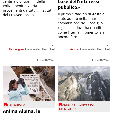
base dell’interesse
centinaio di uomini della
Polizia penitenziaria,
pubblico»
provenienti da tutti gli istituti
Il primo cittadino di Aosta è
del Provveditorato
stato audito nella quarta
commissione del Consiglio
regionale, dove ha ribadito
come l'iter, al momento, sia
ancora ferm...
di
di
Brissogne
Alessandro Bianchet
Aosta
Alessandro Bianchet
il 06/08/2026
il 06/08/2026
FOTOGRAFIA
AMBIENTE
,
GHIACCIAI
,
MONTAGNA
Anima Alpina, le