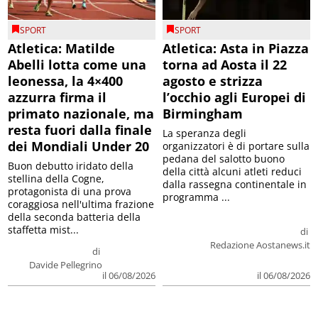
SPORT
SPORT
Atletica: Matilde
Atletica: Asta in Piazza
Abelli lotta come una
torna ad Aosta il 22
leonessa, la 4×400
agosto e strizza
azzurra firma il
l’occhio agli Europei di
primato nazionale, ma
Birmingham
resta fuori dalla finale
La speranza degli
dei Mondiali Under 20
organizzatori è di portare sulla
pedana del salotto buono
Buon debutto iridato della
della città alcuni atleti reduci
stellina della Cogne,
dalla rassegna continentale in
protagonista di una prova
programma ...
coraggiosa nell'ultima frazione
della seconda batteria della
staffetta mist...
di
Redazione Aostanews.it
di
Davide Pellegrino
il 06/08/2026
il 06/08/2026