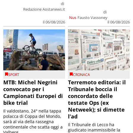
di
Redazione Aostanews.it
di
Nus
Fausto Vassoney
il 06/08/2026
il 06/08/2026
SPORT
CRONACA
MTB: Michel Negrini
Terremoto editoria: il
convocato per i
Tribunale boccia il
Campionati Europei di
concordato delle
bike trial
testate Ops (ex
Netweek); si dimette
Il valdostano, 24° nella tappa
l’ad
polacca di Coppa del Mondo,
sarà al via della rassegna
Il Tribunale di Lecco ha
continentale che scatta oggi a
giudicato inammissibile la
Valberg