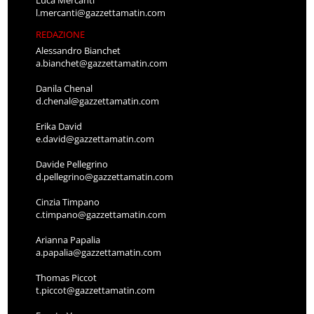
Luca Mercanti
l.mercanti@gazzettamatin.com
REDAZIONE
Alessandro Bianchet
a.bianchet@gazzettamatin.com
Danila Chenal
d.chenal@gazzettamatin.com
Erika David
e.david@gazzettamatin.com
Davide Pellegrino
d.pellegrino@gazzettamatin.com
Cinzia Timpano
c.timpano@gazzettamatin.com
Arianna Papalia
a.papalia@gazzettamatin.com
Thomas Piccot
t.piccot@gazzettamatin.com