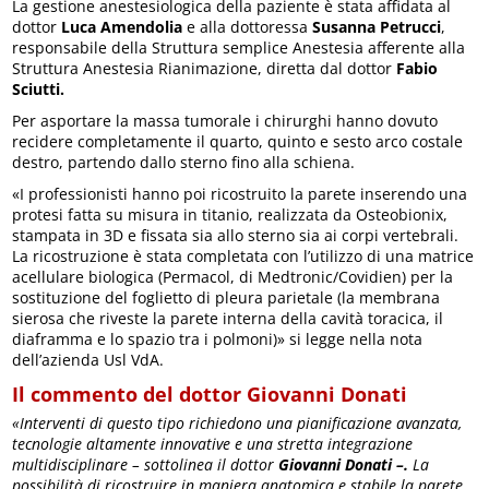
La gestione anestesiologica della paziente è stata affidata al
dottor
Luca Amendolia
e alla dottoressa
Susanna Petrucci
,
responsabile della Struttura semplice Anestesia afferente alla
Struttura Anestesia Rianimazione, diretta dal dottor
Fabio
Sciutti.
Per asportare la massa tumorale i chirurghi hanno dovuto
recidere completamente il quarto, quinto e sesto arco costale
destro, partendo dallo sterno fino alla schiena.
«I professionisti hanno poi ricostruito la parete inserendo una
protesi fatta su misura in titanio, realizzata da Osteobionix,
stampata in 3D e fissata sia allo sterno sia ai corpi vertebrali.
La ricostruzione è stata completata con l’utilizzo di una matrice
acellulare biologica (Permacol, di Medtronic/Covidien) per la
sostituzione del foglietto di pleura parietale (la membrana
sierosa che riveste la parete interna della cavità toracica, il
diaframma e lo spazio tra i polmoni)» si legge nella nota
dell’azienda Usl VdA.
Il commento del dottor Giovanni Donati
«Interventi di questo tipo richiedono una pianificazione avanzata,
tecnologie altamente innovative e una stretta integrazione
multidisciplinare – sottolinea il dottor
Giovanni
Donati –
.
La
possibilità di ricostruire in maniera anatomica e stabile la parete