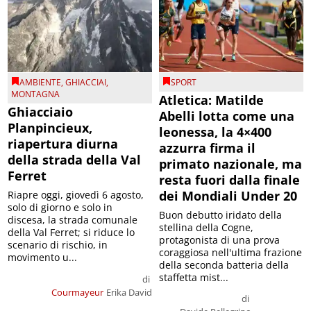
AMBIENTE
,
GHIACCIAI
,
SPORT
MONTAGNA
Atletica: Matilde
Ghiacciaio
Abelli lotta come una
Planpincieux,
leonessa, la 4×400
riapertura diurna
azzurra firma il
della strada della Val
primato nazionale, ma
Ferret
resta fuori dalla finale
dei Mondiali Under 20
Riapre oggi, giovedì 6 agosto,
solo di giorno e solo in
Buon debutto iridato della
discesa, la strada comunale
stellina della Cogne,
della Val Ferret; si riduce lo
protagonista di una prova
scenario di rischio, in
coraggiosa nell'ultima frazione
movimento u...
della seconda batteria della
staffetta mist...
di
Courmayeur
Erika David
di