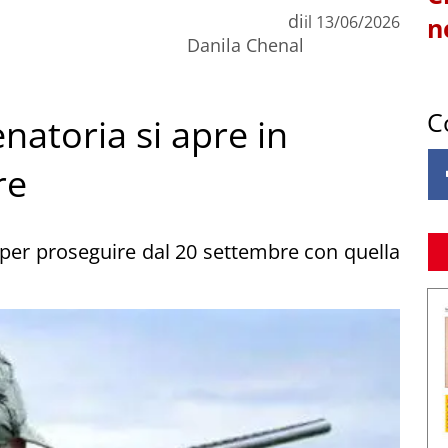
di
il
13/06/2026
n
Danila Chenal
C
enatoria si apre in
re
e per proseguire dal 20 settembre con quella