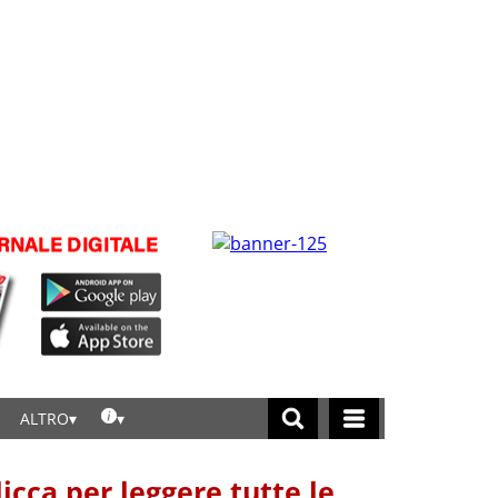
ALTRO
licca per leggere tutte le