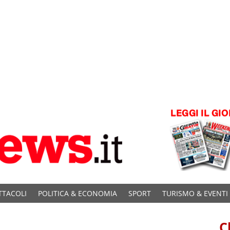
TTACOLI
POLITICA & ECONOMIA
SPORT
TURISMO & EVENTI
C