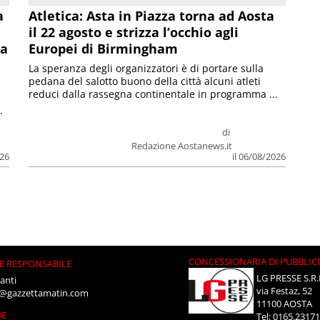
a
Atletica: Asta in Piazza torna ad Aosta
il 22 agosto e strizza l’occhio agli
la
Europei di Birmingham
La speranza degli organizzatori è di portare sulla
pedana del salotto buono della città alcuni atleti
reduci dalla rassegna continentale in programma ...
.
di
Redazione Aostanews.it
026
il 06/08/2026
CONCESSIONARIA DI PUBBLIC
E RESPONSABILE
LG PRESSE S.R.
anti
via Festaz, 52
i@gazzettamatin.com
11100 AOSTA
NE
Tel: 0165.2317