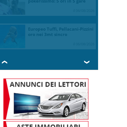
pokerissimo: 5 ori in 5 gare
il 06/08/2026
Europeo Tuffi, Pellacani-Pizzini
oro nei 3mt sincro
il 06/08/2026
❮
❯