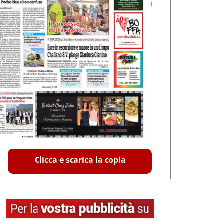
Clicca e scarica la copia