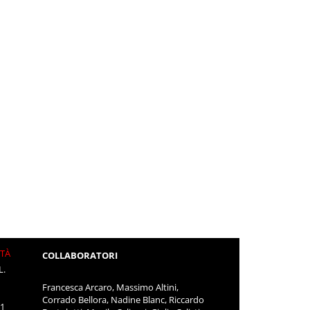
ITÀ
COLLABORATORI
L.
Francesca Arcaro, Massimo Altini,
Corrado Bellora, Nadine Blanc, Riccardo
11