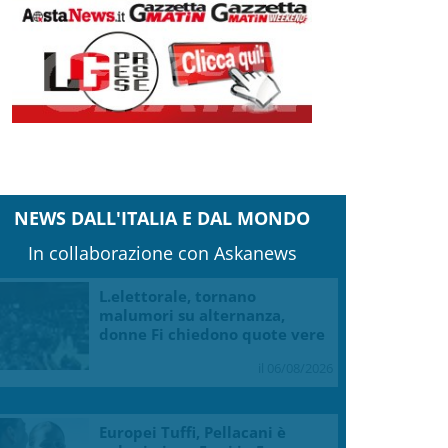
NEWS DALL'ITALIA E DAL MONDO
In collaborazione con Askanews
L.elettorale, tornano
malumori su alternanza,
donne Fi chiedono quote vere
il 06/08/2026
Europei Tuffi, Pellacani è