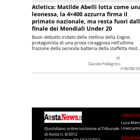
Atletica: Matilde Abelli lotta come un
leonessa, la 4×400 azzurra firma il
primato nazionale, ma resta fuori dal
finale dei Mondiali Under 20
Buon debutto iridato della stellina della Cogne,
protagonista di una prova coraggiosa nell'ultima
frazione della seconda batteria della staffetta mist..
di
Davide Pellegrino
il 06/08/2
DIRETTOR
Luca Merc
l.mercant
Quotidiano online Iscrizione al Tribunale
di Aosta n. 8/2012
REDAZIO
Autorizzazione del 13/12/2012