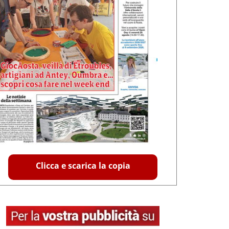
Clicca e scarica la copia