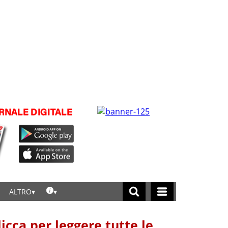
ALTRO
licca per leggere tutte le