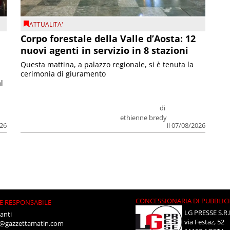
ATTUALITA'
Corpo forestale della Valle d’Aosta: 12
nuovi agenti in servizio in 8 stazioni
Questa mattina, a palazzo regionale, si è tenuta la
cerimonia di giuramento
l
di
ethienne bredy
026
il 07/08/2026
CONCESSIONARIA DI PUBBLIC
E RESPONSABILE
LG PRESSE S.R.
anti
via Festaz, 52
i@gazzettamatin.com