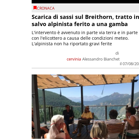
CRONACA
Scarica di sassi sul Breithorn, tratto i
salvo alpinista ferito a una gamba
L'intervento è avvenuto in parte via terra e in parte
con l'elicottero a causa delle condizioni meteo.
L'alpinista non ha riportato gravi ferite
di
cervinia
Alessandro Bianchet
il 07/08/2