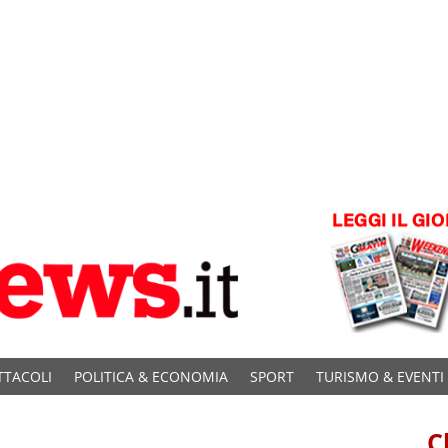
TTACOLI
POLITICA & ECONOMIA
SPORT
TURISMO & EVENTI
C