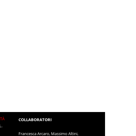
ITÀ
COLLABORATORI
L.
Francesca Arcaro, Massimo Altini,