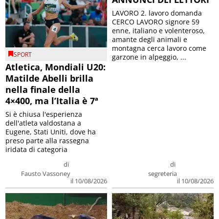
LAVORO 2. lavoro domanda
CERCO LAVORO signore 59
enne, italiano e volenteroso,
amante degli animali e
montagna cerca lavoro come
SPORT
garzone in alpeggio, ...
Atletica, Mondiali U20:
Matilde Abelli brilla
nella finale della
4×400, ma l’Italia è 7ª
Si è chiusa l'esperienza
dell'atleta valdostana a
Eugene, Stati Uniti, dove ha
preso parte alla rassegna
iridata di categoria
di
di
Fausto Vassoney
segreteria
il 10/08/2026
il 10/08/2026