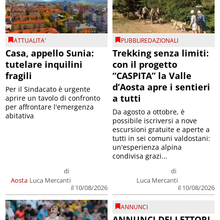
ATTUALITA'
PUBBLIREDAZIONALI
Casa, appello Sunia:
Trekking senza limiti:
tutelare inquilini
con il progetto
fragili
“CASPITA” la Valle
d’Aosta apre i sentieri
Per il Sindacato è urgente
a tutti
aprire un tavolo di confronto
per affrontare l'emergenza
Da agosto a ottobre, è
abitativa
possibile iscriversi a nove
escursioni gratuite e aperte a
tutti in sei comuni valdostani:
un'esperienza alpina
condivisa grazi...
di
di
Aosta
Luca Mercanti
Luca Mercanti
il 10/08/2026
il 10/08/2026
ANNUNCI
ANNUNCI DEI LETTORI