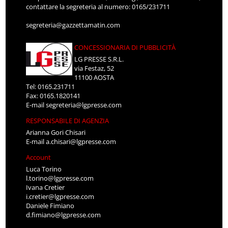
contattare la segreteria al numero: 0165/231711
segreteria@gazzettamatin.com
CONCESSIONARIA DI PUBBLICITÀ
LG PRESSE S.R.L.
via Festaz, 52
11100 AOSTA
Tel: 0165.231711
Fax: 0165.1820141
E-mail
segreteria@lgpresse.com
RESPONSABILE DI AGENZIA
Arianna Gori Chisari
E-mail
a.chisari@lgpresse.com
Account
Luca Torino
l.torino@lgpresse.com
Ivana Cretier
i.cretier@lgpresse.com
Daniele Fimiano
d.fimiano@lgpresse.com