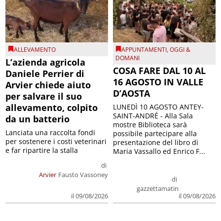
ALLEVAMENTO
APPUNTAMENTI
,
OGGI &
DOMANI
L’azienda agricola
COSA FARE DAL 10 AL
Daniele Perrier di
16 AGOSTO IN VALLE
Arvier chiede aiuto
D’AOSTA
per salvare il suo
allevamento, colpito
LUNEDÌ 10 AGOSTO ANTEY-
SAINT-ANDRÉ - Alla Sala
da un batterio
mostre Biblioteca sarà
Lanciata una raccolta fondi
possibile partecipare alla
per sostenere i costi veterinari
presentazione del libro di
e far ripartire la stalla
Maria Vassallo ed Enrico F...
di
Arvier
Fausto Vassoney
di
gazzettamatin
il 09/08/2026
il 09/08/2026