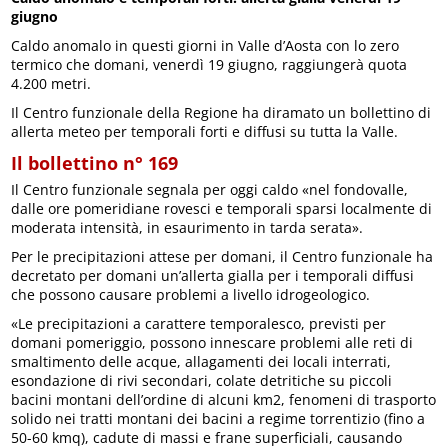
giugno
Caldo anomalo in questi giorni in Valle d’Aosta con lo zero
termico che domani, venerdì 19 giugno, raggiungerà quota
4.200 metri.
Il Centro funzionale della Regione ha diramato un bollettino di
allerta meteo per temporali forti e diffusi su tutta la Valle.
Il bollettino n° 169
Il Centro funzionale segnala per oggi caldo «nel fondovalle,
dalle ore pomeridiane rovesci e temporali sparsi localmente di
moderata intensità, in esaurimento in tarda serata».
Per le precipitazioni attese per domani, il Centro funzionale ha
decretato per domani un’allerta gialla per i temporali diffusi
che possono causare problemi a livello idrogeologico.
«Le precipitazioni a carattere temporalesco, previsti per
domani pomeriggio, possono innescare problemi alle reti di
smaltimento delle acque, allagamenti dei locali interrati,
esondazione di rivi secondari, colate detritiche su piccoli
bacini montani dell’ordine di alcuni km2, fenomeni di trasporto
solido nei tratti montani dei bacini a regime torrentizio (fino a
50-60 kmq), cadute di massi e frane superficiali, causando