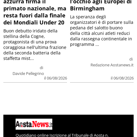
azzurra firma il
l’occhio agli Europei di
primato nazionale, ma
Birmingham
resta fuori dalla finale
La speranza degli
dei Mondiali Under 20
organizzatori è di portare sulla
pedana del salotto buono
Buon debutto iridato della
della città alcuni atleti reduci
stellina della Cogne,
dalla rassegna continentale in
protagonista di una prova
programma ...
coraggiosa nell'ultima frazione
della seconda batteria della
staffetta mist...
di
Redazione Aostanews.it
di
Davide Pellegrino
il 06/08/2026
il 06/08/2026
Quotidiano online Iscrizione al Tribunale di Aosta n.