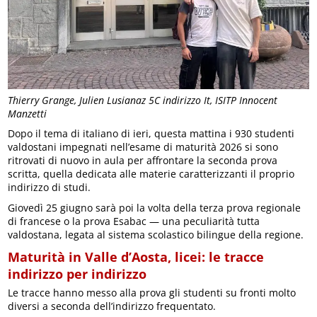
Thierry Grange, Julien Lusianaz 5C indirizzo It, ISITP Innocent
Manzetti
Dopo il tema di italiano di ieri, questa mattina i 930 studenti
valdostani impegnati nell’esame di maturità 2026 si sono
ritrovati di nuovo in aula per affrontare la seconda prova
scritta, quella dedicata alle materie caratterizzanti il proprio
indirizzo di studi.
Giovedì 25 giugno sarà poi la volta della terza prova regionale
di francese o la prova Esabac — una peculiarità tutta
valdostana, legata al sistema scolastico bilingue della regione.
Maturità in Valle d’Aosta, licei: le tracce
indirizzo per indirizzo
Le tracce hanno messo alla prova gli studenti su fronti molto
diversi a seconda dell’indirizzo frequentato.