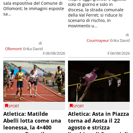
sala espositiva del Comune di
solo di giorno e solo in
Ollomont; le immagini esposte
discesa, la strada comunale
sa...
della Val Ferret; si riduce lo
scenario di rischio, in
movimento u...
di
Courmayeur
Erika David
di
Ollomont
Erika David
il 06/08/2026
il 06/08/2026
SPORT
SPORT
Atletica: Matilde
Atletica: Asta in Piazza
Abelli lotta come una
torna ad Aosta il 22
leonessa, la 4×400
agosto e strizza