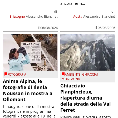
ancora ferm...
di
di
Brissogne
Alessandro Bianchet
Aosta
Alessandro Bianchet
il 06/08/2026
il 06/08/2026
FOTOGRAFIA
AMBIENTE
,
GHIACCIAI
,
MONTAGNA
Anima Alpina, le
Ghiacciaio
fotografie di Ilenia
Planpincieux,
Noussan in mostra a
riapertura diurna
Ollomont
della strada della Val
L'inaugurazione della mostra
Ferret
fotografica è in programma
venerdì 7 agosto alle 18, nella
Riapre oggi, giovedì 6 agosto,