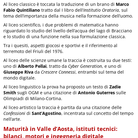
Al liceo classico è toccata la traduzione di un brano di
Marco
Fabio Quintiliano
tratto dal I libro dell’
Institutio Oratoria
, sul
tema dell’importanza della musica nella formazione dell’uomo.
Al liceo scientifico, i due problemi di matematica hanno
riguardato lo studio del livello dell’acqua del lago di Bracciano
e lo studio di una funzione nella sua formulazione classica.
Tra i quesiti, aspetti giocosi e sportivi e il riferimento al
terremoto del Friuli del 1976.
Al liceo delle scienze umane la traccia è costruita su due testi:
uno di
Alberto Pellai
, tratto da
Cyber Generation
, e uno di
Giuseppe Riva
da
Crescere Connessi
, entrambi sul tema del
mondo digitale.
Al liceo linguistico la prova ha proposto un testo di
Zadie
Smith
sugli OGM e una citazione di
Antonio Guterres
sulle
Olimpiadi di Milano-Cortina.
Al liceo artistico la traccia è partita da una citazione delle
Confessioni
di
Sant’Agostino
, incentrata sul concetto del tempo
nell’arte.
Maturità in Valle d’Aosta, istituti tecnici:
bilanci, motori e ingegneria digitale