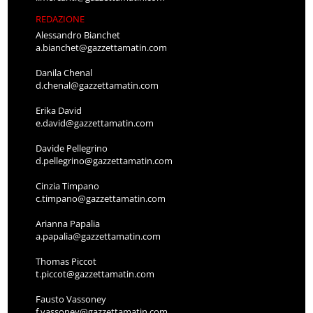
REDAZIONE
Alessandro Bianchet
a.bianchet@gazzettamatin.com
Danila Chenal
d.chenal@gazzettamatin.com
Erika David
e.david@gazzettamatin.com
Davide Pellegrino
d.pellegrino@gazzettamatin.com
Cinzia Timpano
c.timpano@gazzettamatin.com
Arianna Papalia
a.papalia@gazzettamatin.com
Thomas Piccot
t.piccot@gazzettamatin.com
Fausto Vassoney
f.vassoney@gazzettamatin.com