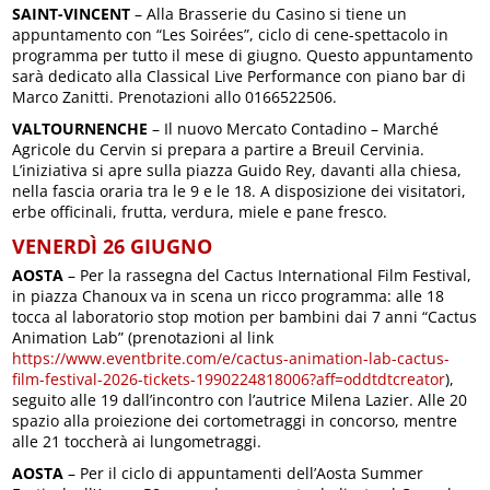
SAINT-VINCENT
– Alla Brasserie du Casino si tiene un
appuntamento con “Les Soirées”, ciclo di cene-spettacolo in
programma per tutto il mese di giugno. Questo appuntamento
sarà dedicato alla Classical Live Performance con piano bar di
Marco Zanitti. Prenotazioni allo 0166522506.
VALTOURNENCHE
– Il nuovo Mercato Contadino – Marché
Agricole du Cervin si prepara a partire a Breuil Cervinia.
L’iniziativa si apre sulla piazza Guido Rey, davanti alla chiesa,
nella fascia oraria tra le 9 e le 18. A disposizione dei visitatori,
erbe officinali, frutta, verdura, miele e pane fresco.
VENERDÌ 26 GIUGNO
AOSTA
– Per la rassegna del Cactus International Film Festival,
in piazza Chanoux va in scena un ricco programma: alle 18
tocca al laboratorio stop motion per bambini dai 7 anni “Cactus
Animation Lab” (prenotazioni al link
https://www.eventbrite.com/e/cactus-animation-lab-cactus-
film-festival-2026-tickets-1990224818006?aff=oddtdtcreator
),
seguito alle 19 dall’incontro con l’autrice Milena Lazier. Alle 20
spazio alla proiezione dei cortometraggi in concorso, mentre
alle 21 toccherà ai lungometraggi.
AOSTA
– Per il ciclo di appuntamenti dell’Aosta Summer