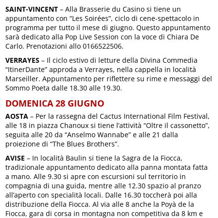
SAINT-VINCENT
– Alla Brasserie du Casino si tiene un
appuntamento con “Les Soirées”, ciclo di cene-spettacolo in
programma per tutto il mese di giugno. Questo appuntamento
sarà dedicato alla Pop Live Session con la voce di Chiara De
Carlo. Prenotazioni allo 0166522506.
VERRAYES
– Il ciclo estivo di letture della Divina Commedia
“ItinerDante” approda a Verrayes, nella cappella in località
Marseiller. Appuntamento per riflettere su rime e messaggi del
Sommo Poeta dalle 18.30 alle 19.30.
DOMENICA 28 GIUGNO
AOSTA
– Per la rassegna del Cactus International Film Festival,
alle 18 in piazza Chanoux si tiene l’attività “Oltre il cassonetto”,
seguita alle 20 da “Anselmo Wannabe” e alle 21 dalla
proiezione di “The Blues Brothers”.
AVISE
– In località Baulin si tiene la Sagra de la Fiocca,
tradizionale appuntamento dedicato alla panna montata fatta
a mano. Alle 9.30 si apre con escursioni sul territorio in
compagnia di una guida, mentre alle 12.30 spazio al pranzo
all’aperto con specialità locali. Dalle 16.30 toccherà poi alla
distribuzione della Fiocca. Al via alle 8 anche la Poyà de la
Fiocca, gara di corsa in montagna non competitiva da 8 km e