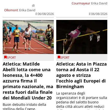
Courmayeur
Erika David
di
Ollomont
Erika David
il 06/08/2026
il 06/08/2026
SPORT
SPORT
Atletica: Matilde
Atletica: Asta in Piazza
Abelli lotta come una
torna ad Aosta il 22
leonessa, la 4×400
agosto e strizza
azzurra firma il
l’occhio agli Europei di
primato nazionale, ma
Birmingham
resta fuori dalla finale
La speranza degli
dei Mondiali Under 20
organizzatori è di portare sulla
pedana del salotto buono
Buon debutto iridato della
della città alcuni atleti reduci
stellina della Cogne,