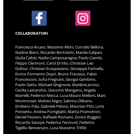
COLLABORATORI
Francesca Arcaro, Massimo Altini, Corrado Bellora,
Nadine Blanc, Riccardo Bortolotti, Manila Calipari,
Giulia Calisti, Nadia Camposaragna, Paolo Ciambi,
Filippo Clermont, Carol Di Vito, Christian Leo
Dufour, Christian Evaspasiano, Giuseppe Farinella,
Enrico Formento Dojot, Bruno Fracasso, Fabio
Francesconi, Sofia Fregnani, Giorgia Gambino,
Paolo Gatto, Michael Ghignone, Marlène Jorrioz,
Cecilia Lazzarotto, Giacomo Mangano, Angela
Marrelli, Federico Mecca, Luca Mauro Melloni, Marc
Montrosset, Matteo Nigra, Sabrina Olibano,
Emiliano Pala, Gabriele Peloso, Maurizio Pitti, Loris
Ponsetto, Andrea Portigliatti, Mattia Pramotton,
Deniel Pession, Raffaele Romano, Enrico Ruggeri,
Riccardo Savoye, Federica Tercinod, Federico
Tigellio Benvenuto, Luca Massimo Trifilò