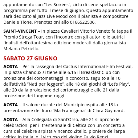
appuntamento con “Les Soirées”, ciclo di cene-spettacolo in
programma per tutto il mese di giugno. Questo appuntamento
sarà dedicato al Jazz Live Mood con il pianista e compositore
Daniele Tione. Prenotazioni allo 0166522506.
SAINT-VINCENT
– In piazza Cavalieri Vittorio Veneto fa tappa il
Premio Strega Tour, con l’incontro con gli autori e le autrici
finalisti dell’ottantesima edizione moderati dalla giornalista
Melania Petriello.
SABATO 27 GIUGNO
AOSTA
– Per la rassegna del Cactus International Film Festival,
in piazza Chanoux si tiene alle 6.15 il Breakfast Club con
proiezione dei cortometraggi in concorso, seguito alle 10
dall’attività “Nati per leggere”, alle 18 dai giochi di “Let’s Play”,
alle 20 dalla proiezione dei cortometraggi e alle 21 dalla
proiezione dei lungometraggi.
AOSTA
– Il salone ducale del Municipio ospita alle 18 la
presentazione del libro “Ma Francigena” di Clara Gaymard.
AOSTA
– Alla Collegiata di Sant’Orso, alle 21 si aprono le
celebrazioni per il trentennale di Celtica con un concerto a
cura del celebre arpista Vincenzo Zitello, pioniere dell’arpa
celtica in Italia, e il virtuoso del violino Fulvio Renzi.