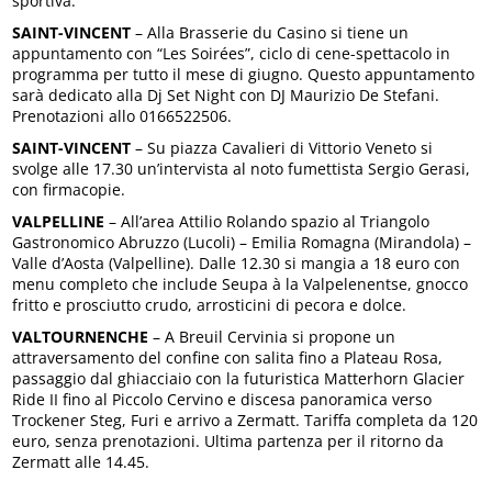
sportiva.
SAINT-VINCENT
– Alla Brasserie du Casino si tiene un
appuntamento con “Les Soirées”, ciclo di cene-spettacolo in
programma per tutto il mese di giugno. Questo appuntamento
sarà dedicato alla Dj Set Night con DJ Maurizio De Stefani.
Prenotazioni allo 0166522506.
SAINT-VINCENT
– Su piazza Cavalieri di Vittorio Veneto si
svolge alle 17.30 un’intervista al noto fumettista Sergio Gerasi,
con firmacopie.
VALPELLINE
– All’area Attilio Rolando spazio al Triangolo
Gastronomico Abruzzo (Lucoli) – Emilia Romagna (Mirandola) –
Valle d’Aosta (Valpelline). Dalle 12.30 si mangia a 18 euro con
menu completo che include Seupa à la Valpelenentse, gnocco
fritto e prosciutto crudo, arrosticini di pecora e dolce.
VALTOURNENCHE
– A Breuil Cervinia si propone un
attraversamento del confine con salita fino a Plateau Rosa,
passaggio dal ghiacciaio con la futuristica Matterhorn Glacier
Ride II fino al Piccolo Cervino e discesa panoramica verso
Trockener Steg, Furi e arrivo a Zermatt. Tariffa completa da 120
euro, senza prenotazioni. Ultima partenza per il ritorno da
Zermatt alle 14.45.