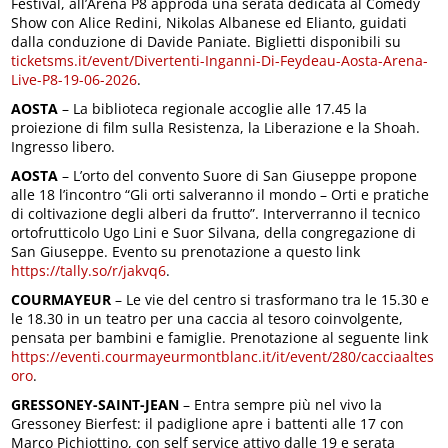
Festival, all’Arena P8 approda una serata dedicata al Comedy
Show con Alice Redini, Nikolas Albanese ed Elianto, guidati
dalla conduzione di Davide Paniate. Biglietti disponibili su
ticketsms.it/event/Divertenti-Inganni-Di-Feydeau-Aosta-Arena-
Live-P8-19-06-2026
.
AOSTA
– La biblioteca regionale accoglie alle 17.45 la
proiezione di film sulla Resistenza, la Liberazione e la Shoah.
Ingresso libero.
AOSTA
– L’orto del convento Suore di San Giuseppe propone
alle 18 l’incontro “Gli orti salveranno il mondo – Orti e pratiche
di coltivazione degli alberi da frutto”. Interverranno il tecnico
ortofrutticolo Ugo Lini e Suor Silvana, della congregazione di
San Giuseppe. Evento su prenotazione a questo link
https://tally.so/r/jakvq6
.
COURMAYEUR
– Le vie del centro si trasformano tra le 15.30 e
le 18.30 in un teatro per una caccia al tesoro coinvolgente,
pensata per bambini e famiglie. Prenotazione al seguente link
https://eventi.courmayeurmontblanc.it/it/event/280/cacciaaltes
oro
.
GRESSONEY-SAINT-JEAN
– Entra sempre più nel vivo la
Gressoney Bierfest: il padiglione apre i battenti alle 17 con
Marco Pichiottino, con self service attivo dalle 19 e serata