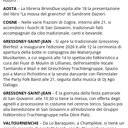
Futuro”.
AOSTA
– La libreria BrivioDue ospita alle 18 la presentazione
del libro “La mossa del granchio” di Sandrone Dazieri.
COGNE
– Nelle varie frazioni di Cogne, intorno alle 21, si
accendono i fuochi di San Giovanni, tradizionali falò
accompagnati da cibo tradizionale, canti e bevande.
GRESSONEY-SAINT-JEAN
– Si apre la tradizionale Gressoney
Bierfest: a inaugurare l’edizione 2026 è alle 12 la cerimonia di
apertura della botte in compagnia dei Walserjunge
Musikanten, a cui seguirà alle 14 lo spettacolo folkloristico a
cura dei Fiuor di Moulin di Lillianes, dell’ensemble Vocale
Tamtando e Mazì e del Greschòney Trachtengruppe. Spazio
poi a Marco Pichiottino e la serata danzante con Fleimstaler
The Party Folk Band alle 21, seguita dalla musica di Dj Ago
Dallago.
GRESSONEY-SAINT-JEAN
– È la giornata della festa patronale
di San Giovanni: alle 10.30 si tiene la messa, con offerta degli
agnelli e processione in costume nel centros torico. Spazio poi
alla benedizione di San Giovanni e all’esibizione del Gruppo
Folkloristico Trachtengruppe nella Obre Platz.
VALTOURNENCHE
– Da Lo Baraquien, a Champlève, si tiene un