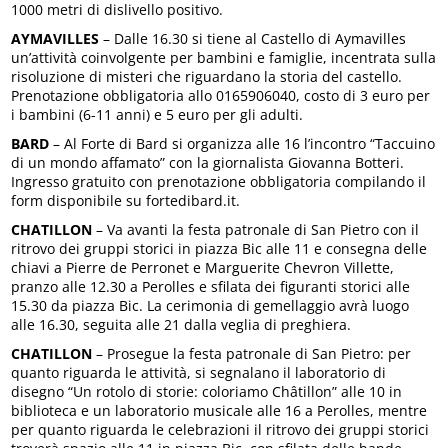
1000 metri di dislivello positivo.
AYMAVILLES
– Dalle 16.30 si tiene al Castello di Aymavilles
un’attività coinvolgente per bambini e famiglie, incentrata sulla
risoluzione di misteri che riguardano la storia del castello.
Prenotazione obbligatoria allo 0165906040, costo di 3 euro per
i bambini (6-11 anni) e 5 euro per gli adulti.
BARD
– Al Forte di Bard si organizza alle 16 l’incontro “Taccuino
di un mondo affamato” con la giornalista Giovanna Botteri.
Ingresso gratuito con prenotazione obbligatoria compilando il
form disponibile su fortedibard.it.
CHATILLON
– Va avanti la festa patronale di San Pietro con il
ritrovo dei gruppi storici in piazza Bic alle 11 e consegna delle
chiavi a Pierre de Perronet e Marguerite Chevron Villette,
pranzo alle 12.30 a Perolles e sfilata dei figuranti storici alle
15.30 da piazza Bic. La cerimonia di gemellaggio avrà luogo
alle 16.30, seguita alle 21 dalla veglia di preghiera.
CHATILLON
– Prosegue la festa patronale di San Pietro: per
quanto riguarda le attività, si segnalano il laboratorio di
disegno “Un rotolo di storie: coloriamo Châtillon” alle 10 in
biblioteca e un laboratorio musicale alle 16 a Perolles, mentre
per quanto riguarda le celebrazioni il ritrovo dei gruppi storici