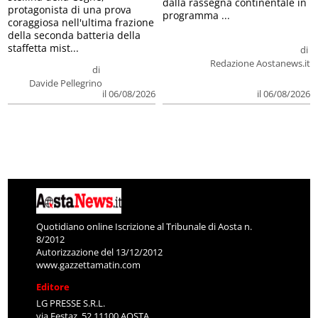
dalla rassegna continentale in
protagonista di una prova
programma ...
coraggiosa nell'ultima frazione
della seconda batteria della
staffetta mist...
di
Redazione Aostanews.it
di
Davide Pellegrino
il 06/08/2026
il 06/08/2026
Quotidiano online Iscrizione al Tribunale di Aosta n.
8/2012
Autorizzazione del 13/12/2012
www.gazzettamatin.com
Editore
LG PRESSE S.R.L.
via Festaz, 52 11100 AOSTA