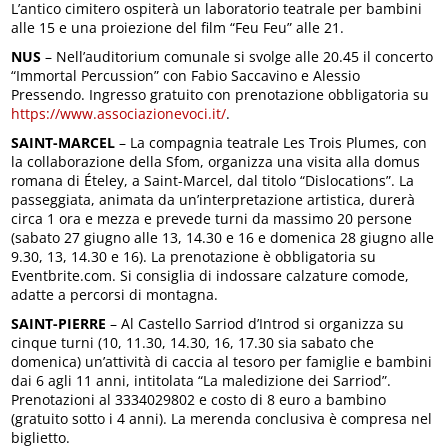
L’antico cimitero ospiterà un laboratorio teatrale per bambini
alle 15 e una proiezione del film “Feu Feu” alle 21.
NUS
– Nell’auditorium comunale si svolge alle 20.45 il concerto
“Immortal Percussion” con Fabio Saccavino e Alessio
Pressendo. Ingresso gratuito con prenotazione obbligatoria su
https://www.associazionevoci.it/
.
SAINT-MARCEL
– La compagnia teatrale Les Trois Plumes, con
la collaborazione della Sfom, organizza una visita alla domus
romana di Ételey, a Saint-Marcel, dal titolo “Dislocations”. La
passeggiata, animata da un’interpretazione artistica, durerà
circa 1 ora e mezza e prevede turni da massimo 20 persone
(sabato 27 giugno alle 13, 14.30 e 16 e domenica 28 giugno alle
9.30, 13, 14.30 e 16). La prenotazione è obbligatoria su
Eventbrite.com. Si consiglia di indossare calzature comode,
adatte a percorsi di montagna.
SAINT-PIERRE
– Al Castello Sarriod d’Introd si organizza su
cinque turni (10, 11.30, 14.30, 16, 17.30 sia sabato che
domenica) un’attività di caccia al tesoro per famiglie e bambini
dai 6 agli 11 anni, intitolata “La maledizione dei Sarriod”.
Prenotazioni al 3334029802 e costo di 8 euro a bambino
(gratuito sotto i 4 anni). La merenda conclusiva è compresa nel
biglietto.