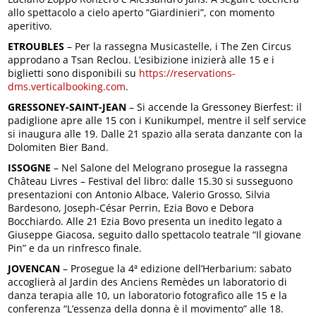
allo spettacolo a cielo aperto “Giardinieri”, con momento
aperitivo.
ETROUBLES
– Per la rassegna Musicastelle, i The Zen Circus
approdano a Tsan Reclou. L’esibizione inizierà alle 15 e i
biglietti sono disponibili su
https://reservations-
dms.verticalbooking.com
.
GRESSONEY-SAINT-JEAN
– Si accende la Gressoney Bierfest: il
padiglione apre alle 15 con i Kunikumpel, mentre il self service
si inaugura alle 19. Dalle 21 spazio alla serata danzante con la
Dolomiten Bier Band.
ISSOGNE
– Nel Salone del Melograno prosegue la rassegna
Château Livres – Festival del libro: dalle 15.30 si susseguono
presentazioni con Antonio Albace, Valerio Grosso, Silvia
Bardesono, Joseph-César Perrin, Ezia Bovo e Debora
Bocchiardo. Alle 21 Ezia Bovo presenta un inedito legato a
Giuseppe Giacosa, seguito dallo spettacolo teatrale “Il giovane
Pin” e da un rinfresco finale.
JOVENCAN
– Prosegue la 4ª edizione dell’Herbarium: sabato
accoglierà al Jardin des Anciens Remèdes un laboratorio di
danza terapia alle 10, un laboratorio fotografico alle 15 e la
conferenza “L’essenza della donna è il movimento” alle 18.