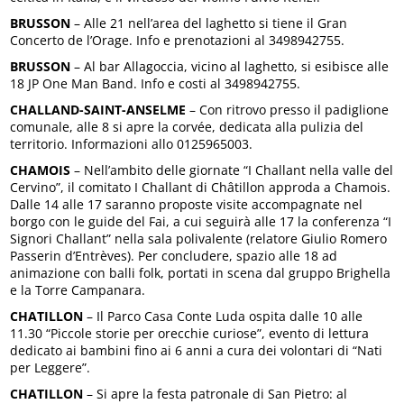
BRUSSON
– Alle 21 nell’area del laghetto si tiene il Gran
Concerto de l’Orage. Info e prenotazioni al 3498942755.
BRUSSON
– Al bar Allagoccia, vicino al laghetto, si esibisce alle
18 JP One Man Band. Info e costi al 3498942755.
CHALLAND-SAINT-ANSELME
– Con ritrovo presso il padiglione
comunale, alle 8 si apre la corvée, dedicata alla pulizia del
territorio. Informazioni allo 0125965003.
CHAMOIS
– Nell’ambito delle giornate “I Challant nella valle del
Cervino”, il comitato I Challant di Châtillon approda a Chamois.
Dalle 14 alle 17 saranno proposte visite accompagnate nel
borgo con le guide del Fai, a cui seguirà alle 17 la conferenza “I
Signori Challant” nella sala polivalente (relatore Giulio Romero
Passerin d’Entrèves). Per concludere, spazio alle 18 ad
animazione con balli folk, portati in scena dal gruppo Brighella
e la Torre Campanara.
CHATILLON
– Il Parco Casa Conte Luda ospita dalle 10 alle
11.30 “Piccole storie per orecchie curiose”, evento di lettura
dedicato ai bambini fino ai 6 anni a cura dei volontari di “Nati
per Leggere”.
CHATILLON
– Si apre la festa patronale di San Pietro: al