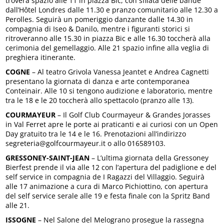
troverà spazio alle 11 in piazza Bic, con sfilata delle bande
dall’Hôtel Londres dalle 11.30 e pranzo comunitario alle 12.30 a
Perolles. Seguirà un pomeriggio danzante dalle 14.30 in
compagnia di Iseo & Danilo, mentre i figuranti storici si
ritroveranno alle 15.30 in piazza Bic e alle 16.30 toccherà alla
cerimonia del gemellaggio. Alle 21 spazio infine alla veglia di
preghiera itinerante.
COGNE
– Al teatro Grivola Vanessa Jeantet e Andrea Cagnetti
presentano la giornata di danza e arte contemporanea
Conteinair. Alle 10 si tengono audizione e laboratorio, mentre
tra le 18 e le 20 toccherà allo spettacolo (pranzo alle 13).
COURMAYEUR
– Il Golf Club Courmayeur & Grandes Jorasses
in Val Ferret apre le porte ai praticanti e ai curiosi con un Open
Day gratuito tra le 14 e le 16. Prenotazioni all’indirizzo
segreteria@golfcourmayeur.it o allo 016589103.
GRESSONEY-SAINT-JEAN
– L’ultima giornata della Gressoney
Bierfest prende il via alle 12 con l’apertura del padiglione e del
self service in compagnia de I Ragazzi del Villaggio. Seguirà
alle 17 animazione a cura di Marco Pichiottino, con apertura
del self service serale alle 19 e festa finale con la Spritz Band
alle 21.
ISSOGNE
– Nel Salone del Melograno prosegue la rassegna