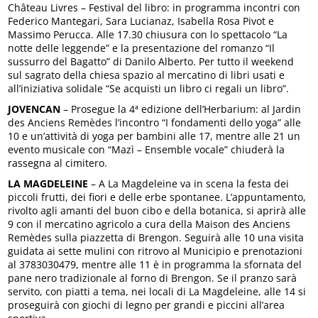
Château Livres – Festival del libro: in programma incontri con
Federico Mantegari, Sara Lucianaz, Isabella Rosa Pivot e
Massimo Perucca. Alle 17.30 chiusura con lo spettacolo “La
notte delle leggende” e la presentazione del romanzo “Il
sussurro del Bagatto” di Danilo Alberto. Per tutto il weekend
sul sagrato della chiesa spazio al mercatino di libri usati e
all’iniziativa solidale “Se acquisti un libro ci regali un libro”.
JOVENCAN
– Prosegue la 4ª edizione dell’Herbarium: al Jardin
des Anciens Remèdes l’incontro “I fondamenti dello yoga” alle
10 e un’attività di yoga per bambini alle 17, mentre alle 21 un
evento musicale con “Mazì – Ensemble vocale” chiuderà la
rassegna al cimitero.
LA MAGDELEINE
– A La Magdeleine va in scena la festa dei
piccoli frutti, dei fiori e delle erbe spontanee. L’appuntamento,
rivolto agli amanti del buon cibo e della botanica, si aprirà alle
9 con il mercatino agricolo a cura della Maison des Anciens
Remèdes sulla piazzetta di Brengon. Seguirà alle 10 una visita
guidata ai sette mulini con ritrovo al Municipio e prenotazioni
al 3783030479, mentre alle 11 è in programma la sfornata del
pane nero tradizionale al forno di Brengon. Se il pranzo sarà
servito, con piatti a tema, nei locali di La Magdeleine, alle 14 si
proseguirà con giochi di legno per grandi e piccini all’area