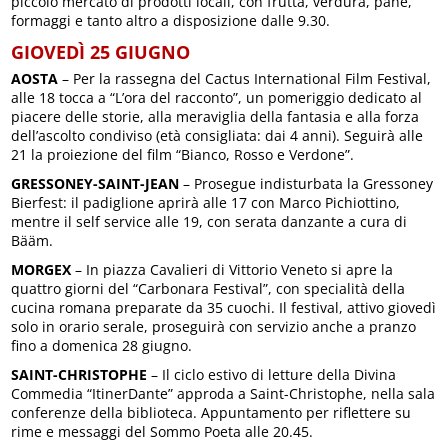
piccolo mercato di prodotti locali, con frutta, verdura, pane,
formaggi e tanto altro a disposizione dalle 9.30.
GIOVEDÌ 25 GIUGNO
AOSTA
– Per la rassegna del Cactus International Film Festival,
alle 18 tocca a “L’ora del racconto”, un pomeriggio dedicato al
piacere delle storie, alla meraviglia della fantasia e alla forza
dell’ascolto condiviso (età consigliata: dai 4 anni). Seguirà alle
21 la proiezione del film “Bianco, Rosso e Verdone”.
GRESSONEY-SAINT-JEAN
– Prosegue indisturbata la Gressoney
Bierfest: il padiglione aprirà alle 17 con Marco Pichiottino,
mentre il self service alle 19, con serata danzante a cura di
Bääm.
MORGEX
– In piazza Cavalieri di Vittorio Veneto si apre la
quattro giorni del “Carbonara Festival”, con specialità della
cucina romana preparate da 35 cuochi. Il festival, attivo giovedì
solo in orario serale, proseguirà con servizio anche a pranzo
fino a domenica 28 giugno.
SAINT-CHRISTOPHE
– Il ciclo estivo di letture della Divina
Commedia “ItinerDante” approda a Saint-Christophe, nella sala
conferenze della biblioteca. Appuntamento per riflettere su
rime e messaggi del Sommo Poeta alle 20.45.