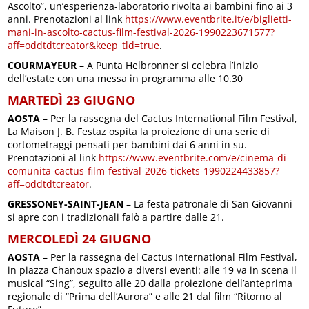
Ascolto”, un’esperienza-laboratorio rivolta ai bambini fino ai 3
anni. Prenotazioni al link
https://www.eventbrite.it/e/biglietti-
mani-in-ascolto-cactus-film-festival-2026-1990223671577?
aff=oddtdtcreator&keep_tld=true
.
COURMAYEUR
– A Punta Helbronner si celebra l’inizio
dell’estate con una messa in programma alle 10.30
MARTEDÌ 23 GIUGNO
AOSTA
– Per la rassegna del Cactus International Film Festival,
La Maison J. B. Festaz ospita la proiezione di una serie di
cortometraggi pensati per bambini dai 6 anni in su.
Prenotazioni al link
https://www.eventbrite.com/e/cinema-di-
comunita-cactus-film-festival-2026-tickets-1990224433857?
aff=oddtdtcreator
.
GRESSONEY-SAINT-JEAN
– La festa patronale di San Giovanni
si apre con i tradizionali falò a partire dalle 21.
MERCOLEDÌ 24 GIUGNO
AOSTA
– Per la rassegna del Cactus International Film Festival,
in piazza Chanoux spazio a diversi eventi: alle 19 va in scena il
musical “Sing”, seguito alle 20 dalla proiezione dell’anteprima
regionale di “Prima dell’Aurora” e alle 21 dal film “Ritorno al