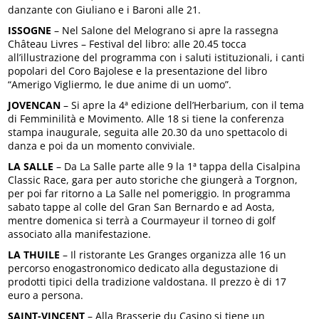
danzante con Giuliano e i Baroni alle 21.
ISSOGNE
– Nel Salone del Melograno si apre la rassegna
Château Livres – Festival del libro: alle 20.45 tocca
all’illustrazione del programma con i saluti istituzionali, i canti
popolari del Coro Bajolese e la presentazione del libro
“Amerigo Vigliermo, le due anime di un uomo”.
JOVENCAN
– Si apre la 4ª edizione dell’Herbarium, con il tema
di Femminilità e Movimento. Alle 18 si tiene la conferenza
stampa inaugurale, seguita alle 20.30 da uno spettacolo di
danza e poi da un momento conviviale.
LA SALLE
– Da La Salle parte alle 9 la 1ª tappa della Cisalpina
Classic Race, gara per auto storiche che giungerà a Torgnon,
per poi far ritorno a La Salle nel pomeriggio. In programma
sabato tappe al colle del Gran San Bernardo e ad Aosta,
mentre domenica si terrà a Courmayeur il torneo di golf
associato alla manifestazione.
LA THUILE
– Il ristorante Les Granges organizza alle 16 un
percorso enogastronomico dedicato alla degustazione di
prodotti tipici della tradizione valdostana. Il prezzo è di 17
euro a persona.
SAINT-VINCENT
– Alla Brasserie du Casino si tiene un