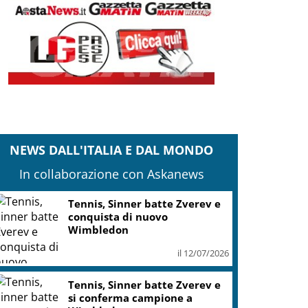
NEWS DALL'ITALIA E DAL MONDO
In collaborazione con Askanews
lue economy, al Porto antico di Genova il
orkshop “il mare che cambia”
il 12/07/2026
Iran, nuovi attacchi Usa a
Bandar Abbas e a Qeshm