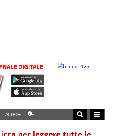
ALTRO
licca per leggere tutte le