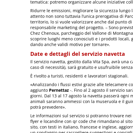
tematica: potremo organizzare alcune iniziative col
Ridurre le emissioni, migliorare la sicurezza lungo 
attento non sono tuttavia l’unica prerogativa di Parc
territorio, lo si vuole valorizzare anche dal punto di
responsabile marketing del progetto. – Sono previs
Chez Chenoux, parcheggio del Vallone di Montagnaye
scoprire luoghi meno conosciuti e i prodotti locali
dando anche validi motivo per tornare».
Date e dettagli del servizio navetta
Il servizio navetta, gestito dalla Vita Spa, avrà una
caso di necessità), sarà gratuito e usufruibile sen
È rivolto a turisti, residenti e lavoratori stagionali.
«Analizzando i flussi estivi grazie alle telecamere 
aggiunto
Pernettaz
-. Fino al 2 agosto il servizio sar
giorni. Dal 13 al 17 agosto la navetta passerà ogni me
animali saranno ammessi con la museruola e il guinza
potrà prevedere».
Le informazioni sul servizio si potranno trovare nei 
flyer e locandine con qr code che rimandano al sito
sito, con testi in italiano, francese e inglese, aggi
un sondaggio per raccogliere suggestioni e consigli