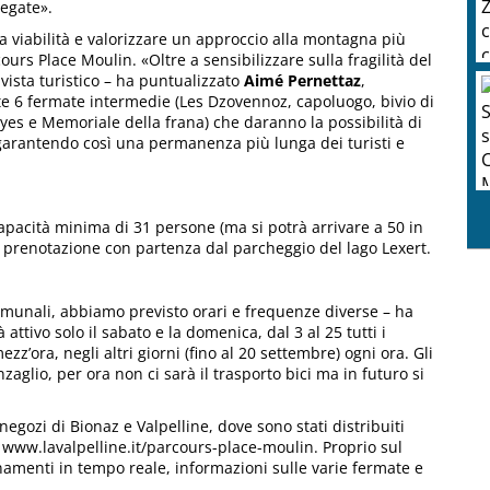
legate».
la viabilità e valorizzare un approccio alla montagna più
ours Place Moulin. «Oltre a sensibilizzare sulla fragilità del
 vista turistico – ha puntualizzato
Aimé Pernettaz
,
F
te 6 fermate intermedie (Les Dzovennoz, capoluogo, bivio di
i
s e Memoriale della frana) che daranno la possibilità di
, garantendo così una permanenza più lunga dei turisti e
 capacità minima di 31 persone (ma si potrà arrivare a 50 in
za prenotazione con partenza dal parcheggio del lago Lexert.
comunali, abbiamo previsto orari e frequenze diverse – ha
à attivo solo il sabato e la domenica, dal 3 al 25 tutti i
zz’ora, negli altri giorni (fino al 20 settembre) ogni ora. Gli
glio, per ora non ci sarà il trasporto bici ma in futuro si
negozi di Bionaz e Valpelline, dove sono stati distribuiti
 www.lavalpelline.it/parcours-place-moulin. Proprio sul
ornamenti in tempo reale, informazioni sulle varie fermate e
.