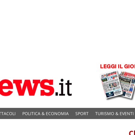
TTACOLI
POLITICA & ECONOMIA
SPORT
TURISMO & EVENTI
C