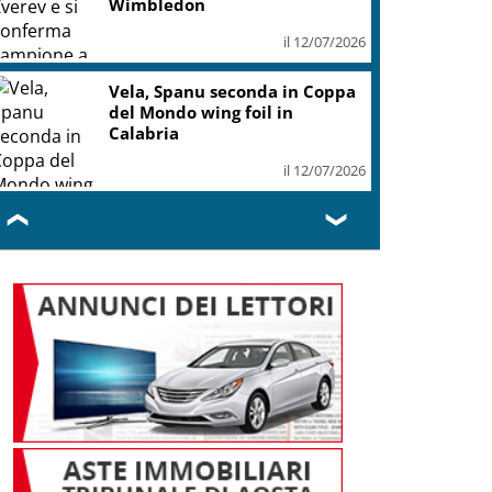
il 12/07/2026
VG, Amirante: a Piancavallo 2 esposizione
nternazionale canina
il 12/07/2026
❮
❯