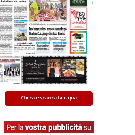
Clicca e scarica la copia