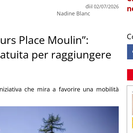
di
il
02/07/2026
n
Nadine Blanc
C
ours Place Moulin”:
ratuita per raggiungere
iniziativa che mira a favorire una mobilità