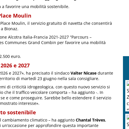
a a favorire una mobilità sostenibile.
 Place Moulin
 Place Moulin, il servizio gratuito di navetta che consentirà
 a Bionaz.
one Alcotra Italia-Francia 2021-2027 “Parcours –
é des Communes Grand Combin per favorire una mobilità
2.500 euro.
 2026 e 2027
 2026 e 2027», ha precisato il sindaco
Valter Nicase
durante
territorio di martedì 23 giugno nella sala consigliare.
B
mi di criticità idrogeologica, con questo nuovo servizio si
w
 che il traffico veicolare comporta – ha aggiunto -. In
à se e come proseguire. Sarebbe bello estendere il servizio
 mostrato interesse».
rto sostenibile
del cambiamento climatico – ha aggiunto
Chantal Trèves
,
 di un’occasione per approfondire questa importante