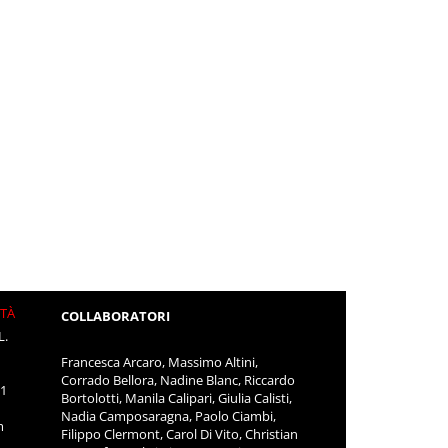
ITÀ
COLLABORATORI
L.
Francesca Arcaro, Massimo Altini,
Corrado Bellora, Nadine Blanc, Riccardo
11
Bortolotti, Manila Calipari, Giulia Calisti,
Nadia Camposaragna, Paolo Ciambi,
m
Filippo Clermont, Carol Di Vito, Christian