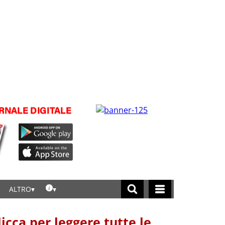
ALTRO
licca per leggere tutte le