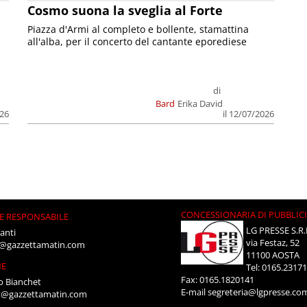
Cosmo suona la sveglia al Forte
Piazza d'Armi al completo e bollente, stamattina
all'alba, per il concerto del cantante eporediese
di
Bard
Erika David
026
il 12/07/2026
CONCESSIONARIA DI PUBBLIC
E RESPONSABILE
LG PRESSE S.R.
anti
via Festaz, 52
i@gazzettamatin.com
11100 AOSTA
NE
Tel: 0165.2317
Fax: 0165.1820141
o Bianchet
E-mail
segreteria@lgpresse.co
t@gazzettamatin.com