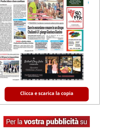
Clicca e scarica la copia