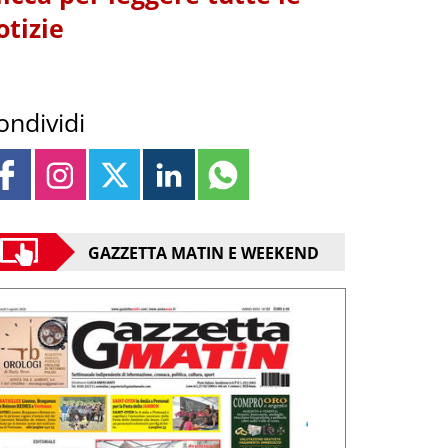
otizie
ondividi
GAZZETTA MATIN E WEEKEND