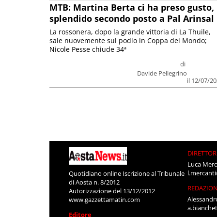
MTB: Martina Berta ci ha preso gusto,
splendido secondo posto a Pal Arinsal
La rossonera, dopo la grande vittoria di La Thuile,
sale nuovemente sul podio in Coppa del Mondo;
Nicole Pesse chiude 34ª
di
Davide Pellegrino
il 12/07/2
DIRETTOR
Luca Merc
l.mercant
Quotidiano online Iscrizione al Tribunale
di Aosta n. 8/2012
REDAZIO
Autorizzazione del 13/12/2012
Alessandr
www.gazzettamatin.com
a.bianche
Editore