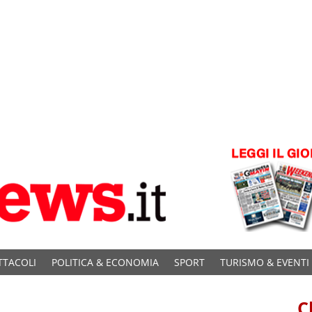
TTACOLI
POLITICA & ECONOMIA
SPORT
TURISMO & EVENTI
C