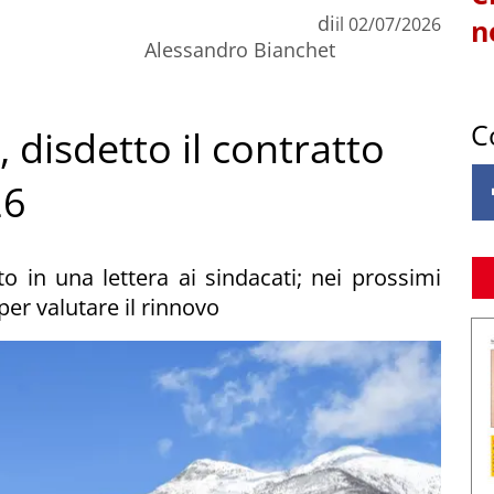
di
il
02/07/2026
n
Alessandro Bianchet
C
, disdetto il contratto
26
o in una lettera ai sindacati; nei prossimi
er valutare il rinnovo