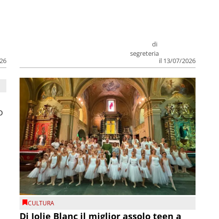
di
segreteria
026
il 13/07/2026
O
CULTURA
Di Jolie Blanc il miglior assolo teen a