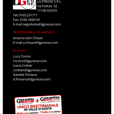
LG PRESSE S.R.L.
via Festaz, 52
11100 AOSTA
Tel: 0165.231711
Fax: 0165.1820141
E-mail
segreteria@lgpresse.com
RESPONSABILE DI AGENZIA
Arianna Gori Chisari
E-mail
a.chisari@lgpresse.com
Account
Luca Torino
l.torino@lgpresse.com
Ivana Cretier
i.cretier@lgpresse.com
Daniele Fimiano
d.fimiano@lgpresse.com