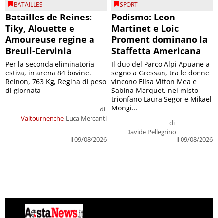
BATAILLES
SPORT
Batailles de Reines:
Podismo: Leon
Tiky, Alouette e
Martinet e Loic
Amoureuse regine a
Proment dominano la
Breuil-Cervinia
Staffetta Americana
Per la seconda eliminatoria
Il duo del Parco Alpi Apuane a
estiva, in arena 84 bovine.
segno a Gressan, tra le donne
Reinon, 763 Kg, Regina di peso
vincono Elisa Vitton Mea e
di giornata
Sabina Marquet, nel misto
trionfano Laura Segor e Mikael
Mongi...
di
Valtournenche
Luca Mercanti
di
Davide Pellegrino
il 09/08/2026
il 09/08/2026