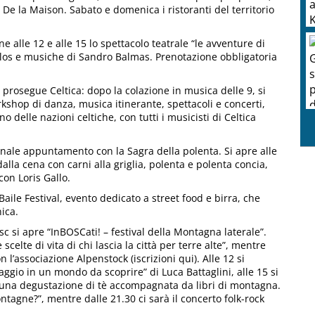
r De la Maison. Sabato e domenica i ristoranti del territorio
ne alle 12 e alle 15 lo spettacolo teatrale “le avventure di
clos e musiche di Sandro Balmas. Prenotazione obbligatoria
prosegue Celtica: dopo la colazione in musica delle 9, si
hop di danza, musica itinerante, spettacoli e concerti,
 delle nazioni celtiche, con tutti i musicisti di Celtica
ionale appuntamento con la Sagra della polenta. Si apre alle
 dalla cena con carni alla griglia, polenta e polenta concia,
con Loris Gallo.
aile Festival, evento dedicato a street food e birra, che
ica.
sc si apre “InBOSCati! – festival della Montagna laterale”.
e scelte di vita di chi lascia la città per terre alte”, mentre
n l’associazione Alpenstock (iscrizioni qui). Alle 12 si
iaggio in un mondo da scoprire” di Luca Battaglini, alle 15 si
a una degustazione di tè accompagnata da libri di montagna.
ontagne?”, mentre dalle 21.30 ci sarà il concerto folk-rock