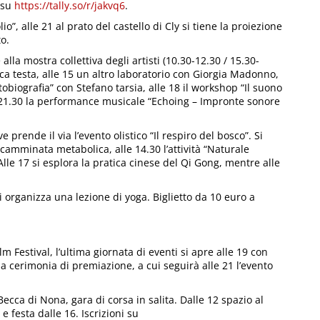
i su
https://tally.so/r/jakvq6
.
o”, alle 21 al prato del castello di Cly si tiene la proiezione
to.
e alla mostra collettiva degli artisti (10.30-12.30 / 15.30-
ica testa, alle 15 un altro laboratorio con Giorgia Madonno,
obiografia” con Stefano tarsia, alle 18 il workshop “Il suono
 21.30 la performance musicale “Echoing – Impronte sonore
 prende il via l’evento olistico “Il respiro del bosco”. Si
 camminata metabolica, alle 14.30 l’attività “Naturale
Alle 17 si esplora la pratica cinese del Qi Gong, mentre alle
i organizza una lezione di yoga. Biglietto da 10 euro a
m Festival, l’ultima giornata di eventi si apre alle 19 con
la cerimonia di premiazione, a cui seguirà alle 21 l’evento
ecca di Nona, gara di corsa in salita. Dalle 12 spazio al
 festa dalle 16. Iscrizioni su