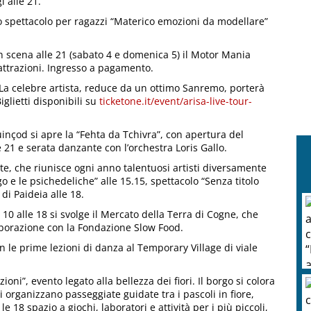
 alle 21.
o spettacolo per ragazzi “Materico emozioni da modellare”
 scena alle 21 (sabato 4 e domenica 5) il Motor Mania
attrazioni. Ingresso a pagamento.
0. La celebre artista, reduce da un ottimo Sanremo, porterà
iglietti disponibili su
ticketone.it/event/arisa-live-tour-
inçod si apre la “Fehta da Tchivra”, con apertura del
le 21 e serata danzante con l’orchestra Loris Gallo.
e, che riunisce ogni anno talentuosi artisti diversamente
Sago e le psichedeliche” alle 15.15, spettacolo “Senza titolo
di Paideia alle 18.
 10 alle 18 si svolge il Mercato della Terra di Cogne, che
laborazione con la Fondazione Slow Food.
 le prime lezioni di danza al Temporary Village di viale
oni”, evento legato alla bellezza dei fiori. Il borgo si colora
si organizzano passeggiate guidate tra i pascoli in fiore,
le 18 spazio a giochi, laboratori e attività per i più piccoli,