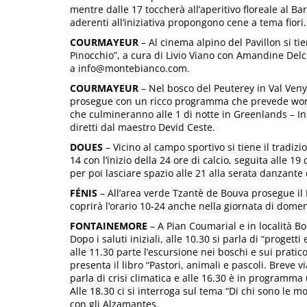
mentre dalle 17 toccherà all’aperitivo floreale al Ba
aderenti all’iniziativa propongono cene a tema fiori.
COURMAYEUR
– Al cinema alpino del Pavillon si tie
Pinocchio”, a cura di Livio Viano con Amandine Del
a info@montebianco.com.
COURMAYEUR
– Nel bosco del Peuterey in Val Veny 
prosegue con un ricco programma che prevede works
che culmineranno alle 1 di notte in Greenlands – Inno
diretti dal maestro Devid Ceste.
DOUES
– Vicino al campo sportivo si tiene il tradiz
14 con l’inizio della 24 ore di calcio, seguita alle 19
per poi lasciare spazio alle 21 alla serata danzante 
FÉNIS
– All’area verde Tzantè de Bouva prosegue il B
coprirà l’orario 10-24 anche nella giornata di domen
FONTAINEMORE
– A Pian Coumarial e in località Bo
Dopo i saluti iniziali, alle 10.30 si parla di “progetti 
alle 11.30 parte l’escursione nei boschi e sui pratico
presenta il libro “Pastori, animali e pascoli. Breve v
parla di crisi climatica e alle 16.30 è in programm
Alle 18.30 ci si interroga sul tema “Di chi sono le m
con gli Alzamantes.