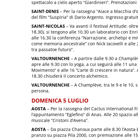
spettacolo a cielo aperto “Giardinieri”. Prenotazion
SAINT-DENIS
– Per la rassegna “Aiace a Macchia d’oli
del film “Suspiria” di Dario Argento. Ingresso gratui
SAINT-NICOLAS
– Va avanti il festival Artitude: oltr
18.30), si tengono alle 10.30 un laboratorio con Enr
alle 16.30 la conferenza “Narrazione, archetipi e mit
come memoria ancestrale” con Nick Iacovelli e alle
tra passatoe futuro”.
VALTOURNENCHE
– A partire dalle 9.30 a Champlève
apre alle 9.30 con lo yoga, a cui seguirà alle 11 una
Movimento” e alle 16 “L’arte di crescere in natura”. 
18.30 chiuderà il concerto alchemico.
VALTOURNENCHE
– A Champlève, tra le 9 e le 10, s
persona.
DOMENICA 5 LUGLIO
AOSTA
– Per la rassegna del Cactus International Fil
l’appuntamento “Eglefino” di Anas. Alle 20 spazio al
musicale “Cristoni d’Avena”.
AOSTA
– Da piazza Chanoux parte alle 8.30 l’Aosta-B
pranzo su piazza Pila 2000, con premiazione alle 15 e