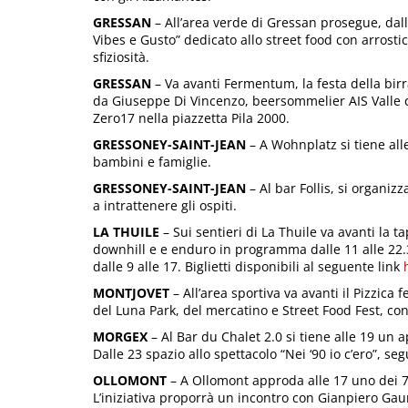
GRESSAN
– All’area verde di Gressan prosegue, dall
Vibes e Gusto” dedicato allo street food con arrostici
sfiziosità.
GRESSAN
– Va avanti Fermentum, la festa della birra
da Giuseppe Di Vincenzo, beersommelier AIS Valle d’
Zero17 nella piazzetta Pila 2000.
GRESSONEY-SAINT-JEAN
– A Wohnplatz si tiene all
bambini e famiglie.
GRESSONEY-SAINT-JEAN
– Al bar Follis, si organiz
a intrattenere gli ospiti.
LA THUILE
– Sui sentieri di La Thuile va avanti la
downhill e e enduro in programma dalle 11 alle 22.3
dalle 9 alle 17. Biglietti disponibili al seguente link
MONTJOVET
– All’area sportiva va avanti il Pizzica 
del Luna Park, del mercatino e Street Food Fest, con
MORGEX
– Al Bar du Chalet 2.0 si tiene alle 19 un 
Dalle 23 spazio allo spettacolo “Nei ‘90 io c’ero”, se
OLLOMONT
– A Ollomont approda alle 17 uno dei 7
L’iniziativa proporrà un incontro con Gianpiero Gauna