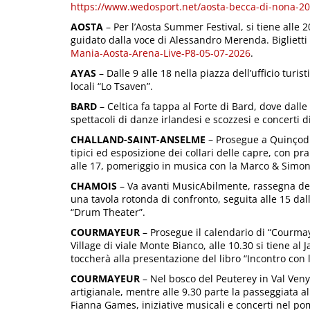
https://www.wedosport.net/aosta-becca-di-nona-2
AOSTA
– Per l’Aosta Summer Festival, si tiene all
guidato dalla voce di Alessandro Merenda. Biglietti 
Mania-Aosta-Arena-Live-P8-05-07-2026
.
AYAS
– Dalle 9 alle 18 nella piazza dell’ufficio turis
locali “Lo Tsaven”.
BARD
– Celtica fa tappa al Forte di Bard, dove dall
spettacoli di danze irlandesi e scozzesi e concerti di
CHALLAND-SAINT-ANSELME
– Prosegue a Quinçod l
tipici ed esposizione dei collari delle capre, con pr
alle 17, pomeriggio in musica con la Marco & Simon
CHAMOIS
– Va avanti MusicAbilmente, rassegna dedic
una tavola rotonda di confronto, seguita alle 15 dall
“Drum Theater”.
COURMAYEUR
– Prosegue il calendario di “Courmay
Village di viale Monte Bianco, alle 10.30 si tiene al
toccherà alla presentazione del libro “Incontro con
COURMAYEUR
– Nel bosco del Peuterey in Val Veny è
artigianale, mentre alle 9.30 parte la passeggiata a
Fianna Games, iniziative musicali e concerti nel pom