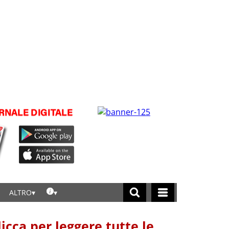
ALTRO
licca per leggere tutte le