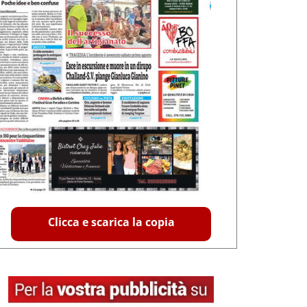
Clicca e scarica la copia