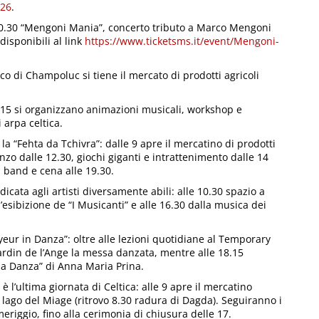
026
.
e 20.30 “Mengoni Mania”, concerto tributo a Marco Mengoni
disponibili al link
https://www.ticketsms.it/event/Mengoni-
tico di Champoluc si tiene il mercato di prodotti agricoli
e 15 si organizzano animazioni musicali, workshop e
 arpa celtica.
a “Fehta da Tchivra”: dalle 9 apre il mercatino di prodotti
anzo dalle 12.30, giochi giganti e intrattenimento dalle 14
 band e cena alle 19.30.
ata agli artisti diversamente abili: alle 10.30 spazio a
’esibizione de “I Musicanti” e alle 16.30 dalla musica dei
eur in Danza”: oltre alle lezioni quotidiane al Temporary
 Jardin de l’Ange la messa danzata, mentre alle 18.15
 la Danza” di Anna Maria Prina.
 l’ultima giornata di Celtica: alle 9 apre il mercatino
l lago del Miage (ritrovo 8.30 radura di Dagda). Seguiranno i
eriggio, fino alla cerimonia di chiusura delle 17.