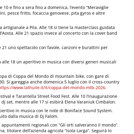
e 10 e fino a sera fino a domenica, l’evento “Meraviglie
ni, pesce fritto, focaccia genovese, pita gyros e altre
 artigianale a Pila. Alle 18 si tiene la masterclass guidata
Aosta. Alle 21 spazio invece al concerto con la cover band
e 21 uno spettacolo con favole, canzoni e burattini per
za alle 18 un aperitivo in musica con diversi generi musicali
 tappa di Coppa del Mondo di mountain bike, con gare di
0. Si gareggia anche domenica 5 luglio con il cross-country
https://www.lathuile.it/it/coppa-del-mondo-mtb-2026
.
festival e Tarantella Street Food Fest. Alle 10 l’inaugurazione
 dj set, mentre alle 17 si esibirà Elena Varaniuk Cimbalon.
aperitivo in musica con le note di Boniface Sound System.
guito dalla musica di Dj Falom.
 appuntamenti regionali con “Gli orti salveranno il mondo”.
, titolare dell’azienda agricola “Isola Larga”. Seguirà lo