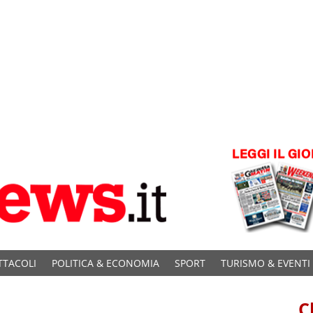
TTACOLI
POLITICA & ECONOMIA
SPORT
TURISMO & EVENTI
C