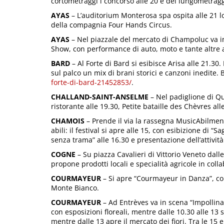
cortometraggi i concorso alle 20 e dei lungometraggi
AYAS
– L’auditorium Monterosa spa ospita alle 21 l
della compagnia Four Hands Circus.
AYAS
– Nel piazzale del mercato di Champoluc va in
Show, con performance di auto, moto e tante altre 
BARD
– Al Forte di Bard si esibisce Arisa alle 21.3
sul palco un mix di brani storici e canzoni inedite. B
forte-di-bard-21452853/
.
CHALLAND-SAINT-ANSELME
– Nel padiglione di Qu
ristorante alle 19.30, Petite bataille des Chèvres al
CHAMOIS
– Prende il via la rassegna MusicAbilment
abili: il festival si apre alle 15, con esibizione di “
senza trama” alle 16.30 e presentazione dell’attività 
COGNE
– Su piazza Cavalieri di Vittorio Veneto dalle
propone prodotti locali e specialità agricole in col
COURMAYEUR
– Si apre “Courmayeur in Danza”, con
Monte Bianco.
COURMAYEUR
– Ad Entrèves va in scena “Impollinazi
con esposizioni floreali, mentre dalle 10.30 alle 13 
mentre dalle 13 apre il mercato dei fiori. Tra le 15 e 