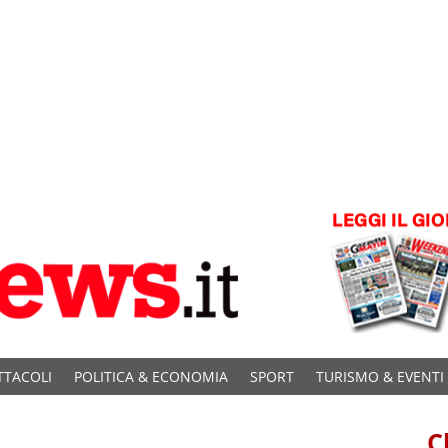
TTACOLI
POLITICA & ECONOMIA
SPORT
TURISMO & EVENTI
C