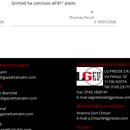
Grimod ha concluso all'81° posto
di
Thomas Piccot
026
il 16/07/2026
CONCESSIONARIA DI PUBBLIC
E RESPONSABILE
LG PRESSE S.R.
anti
via Festaz, 52
i@gazzettamatin.com
11100 AOSTA
NE
Tel: 0165.2317
Fax: 0165.1820141
o Bianchet
E-mail
segreteria@lgpresse.co
t@gazzettamatin.com
RESPONSABILE DI AGENZIA
enal
Arianna Gori Chisari
gazzettamatin.com
E-mail
a.chisari@lgpresse.com
d
Account
azzettamatin.com