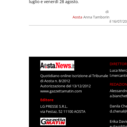
luglio e venerdì 28 agosto.
di
Aosta
Anna Tamborin
il 16/07/2
DIRETTOR
Luca Merc
l.mercant
Quotidiano online Iscrizione al Tribunale
di Aosta n. 8/2012
REDAZIO
Autorizzazione del 13/12/2012
Alessandr
www.gazzettamatin.com
a.bianche
Editore
Danila Ch
LG PRESSE S.R.L.
d.chenal@
via Festaz, 52 11100 AOSTA
Erika Davi
e.david@g