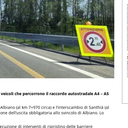
i veicoli che percorrono il raccordo autostradale A4 – A5
i Albiano (al km 7+970 circa) e l’interscambio di Santhià (al
ione dell’uscita obbligatoria allo svincolo di Albiano. Lo
cuzione di interventi di ripristino delle barriere