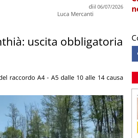
di
il
06/07/2026
n
Luca Mercanti
C
thià: uscita obbligatoria
 del raccordo A4 - A5 dalle 10 alle 14 causa