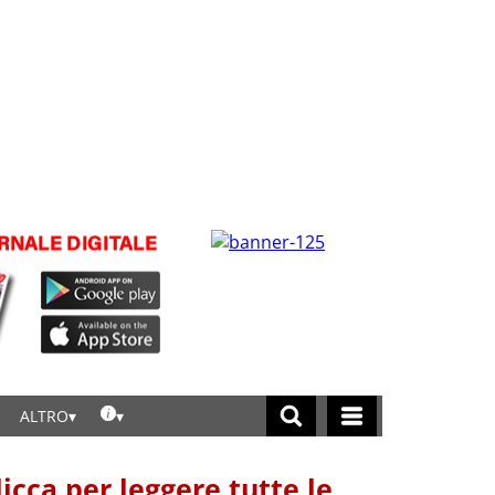
ALTRO
licca per leggere tutte le