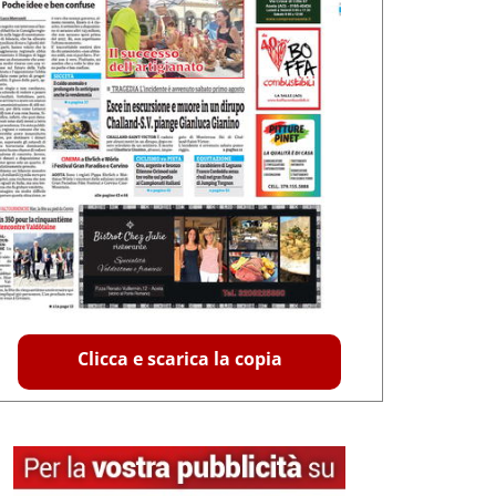
Clicca e scarica la copia