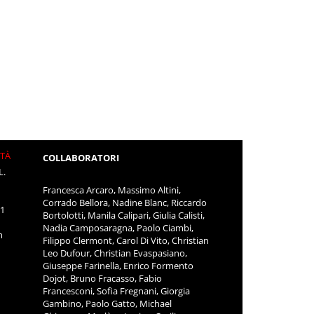
ITÀ
COLLABORATORI
L.
Francesca Arcaro, Massimo Altini,
Corrado Bellora, Nadine Blanc, Riccardo
11
Bortolotti, Manila Calipari, Giulia Calisti,
Nadia Camposaragna, Paolo Ciambi,
m
Filippo Clermont, Carol Di Vito, Christian
Leo Dufour, Christian Evaspasiano,
Giuseppe Farinella, Enrico Formento
Dojot, Bruno Fracasso, Fabio
Francesconi, Sofia Fregnani, Giorgia
Gambino, Paolo Gatto, Michael